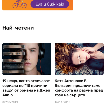
Най-четени
19 неща, които отличават
Катя Антонова: В
сериала по "13 причини
България предпочитаме
защо" от романа на Джей
комфорта на разума пред
Ашър
този на сърцето
02/08/2019
16/11/2018