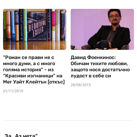
"Роман се прави не с
Давид Фоенкинос:
много думи, а с много
Обичам тихите любови,
голяма история" - из
защото нося достатъчно
"Красиви изгнаници" на
лудост в себе си
Мег Уайт Клейтън [откъс]
28/08/2015
01/11/2019
За „Аз чета“