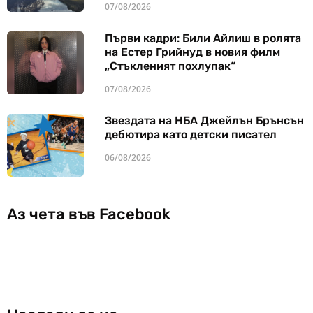
07/08/2026
Първи кадри: Били Айлиш в ролята
на Естер Грийнуд в новия филм
„Стъкленият похлупак“
07/08/2026
Звездата на НБА Джейлън Брънсън
дебютира като детски писател
06/08/2026
Аз чета във Facebook