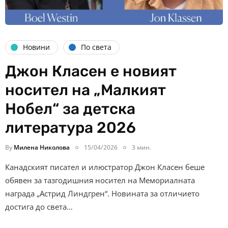
Новини
По света
Джон Класен е новият
носител на „Малкият
Нобел“ за детска
литература 2026
By
Милена Николова
15/04/2026
3 мин.
Канадският писател и илюстратор Джон Класен беше
обявен за тазгодишния носител на Мемориалната
награда „Астрид Линдгрен“. Новината за отличието
достига до света…