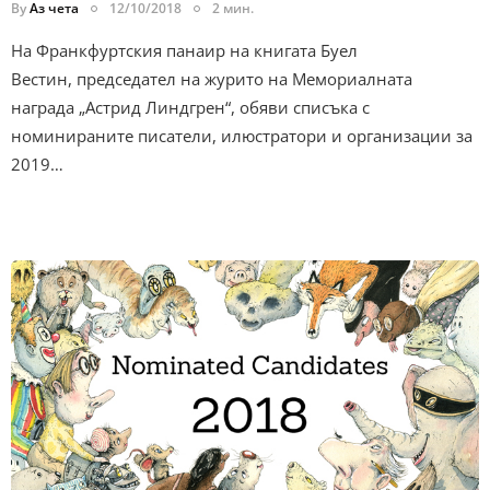
By
Аз чета
12/10/2018
2 мин.
На Франкфуртския панаир на книгата Буел
Вестин, председател на журито на Мемориалната
награда „Астрид Линдгрен“, обяви списъка с
номинираните писатели, илюстратори и организации за
2019…