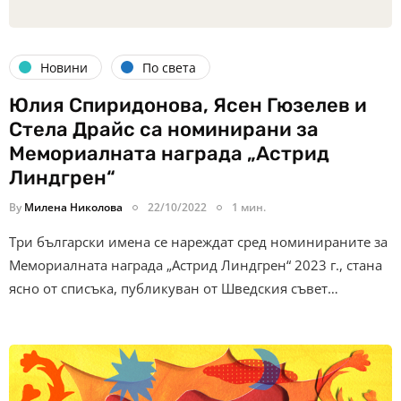
Новини
По света
Юлия Спиридонова, Ясен Гюзелев и
Стела Драйс са номинирани за
Мемориалната награда „Астрид
Линдгрен“
By
Милена Николова
22/10/2022
1 мин.
Три български имена се нареждат сред номинираните за
Мемориалната награда „Астрид Линдгрен“ 2023 г., стана
ясно от списъка, публикуван от Шведския съвет…