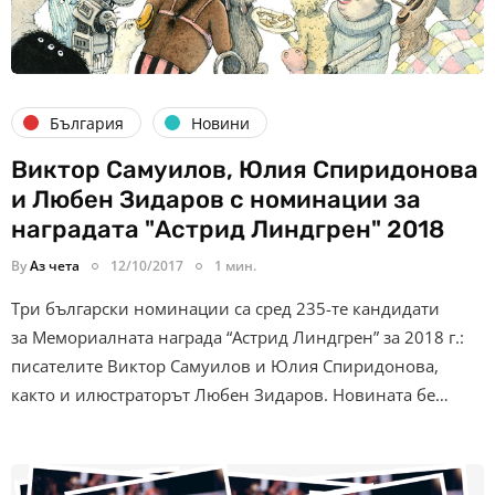
България
Новини
Виктор Самуилов, Юлия Спиридонова
и Любен Зидаров с номинации за
наградата "Астрид Линдгрен" 2018
By
Аз чета
12/10/2017
1 мин.
Три български номинации са сред 235-те кандидати
за Мемориалната награда “Астрид Линдгрен” за 2018 г.:
писателите Виктор Самуилов и Юлия Спиридонова,
както и илюстраторът Любен Зидаров. Новината бе…