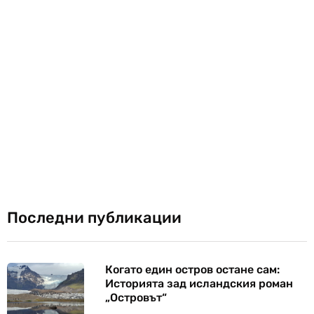
Последни публикации
Когато един остров остане сам:
Историята зад исландския роман
„Островът“