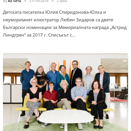
By
Аз чета
21/10/2016
2 мин.
Детската писателка Юлия Спиридонова-Юлка и
неуморимият илюстратор Любен Зидаров са двете
български номинации за Мемориалната награда „Астрид
Линдгрен“ за 2017 г. Списъкът с…