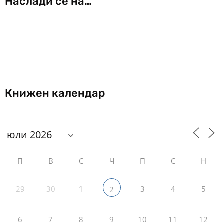
Наслади се на…
Книжен календар
П
В
С
Ч
П
С
Н
29
30
1
3
4
5
2
6
7
8
9
10
11
12