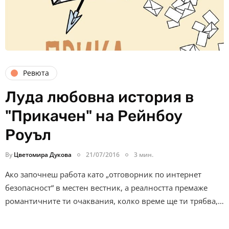
Ревюта
Луда любовна история в
"Прикачен" на Рейнбоу
Роуъл
By
Цветомира Дукова
21/07/2016
3 мин.
Ако започнеш работа като „отговорник по интернет
безопасност“ в местен вестник, а реалността премаже
романтичните ти очаквания, колко време ще ти трябва,…