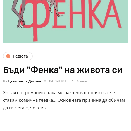
Ревюта
Бъди "Фенка" на живота си
By
Цветомира Дукова
04/09/2015
4 мин.
Янг адълт романите така ме разнежват понякога, че
ставам комична гледка… Основната причина да обичам
да ги чета е, че в тях…