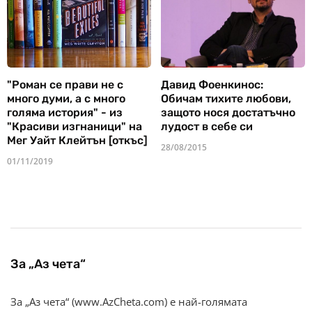
"Роман се прави не с
Давид Фоенкинос:
много думи, а с много
Обичам тихите любови,
голяма история" - из
защото нося достатъчно
"Красиви изгнаници" на
лудост в себе си
Мег Уайт Клейтън [откъс]
28/08/2015
01/11/2019
За „Аз чета“
За „Аз чета“ (www.AzCheta.com) е най-голямата