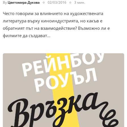
By
Цветомира Дукова
02/03/2016
3 мин.
Често говорим за влиянието на художествената
литература върху киноиндустрията, но какъв е
обратният път на взаимодействие? Възможно ли е
филмите да създават…