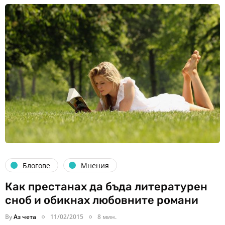
Блогове
Мнения
Как престанах да бъда литературен
сноб и обикнах любовните романи
By
Аз чета
11/02/2015
8 мин.