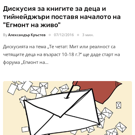
Дискусия за книгите за деца и
тийнейджъри поставя началото на
"Егмонт на живо"
By
Александър Кръстев
07/12/2016
3 мин.
Дискусията на тема „Те четат: Мит или реалност са
четящите деца на възраст 10-18 г.?“ ще даде старт на
форума „Егмонт на…