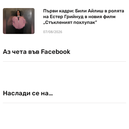
Първи кадри: Били Айлиш в ролята
на Естер Грийнуд в новия филм
„Стъкленият похлупак“
07/08/2026
Аз чета във Facebook
Наслади се на…