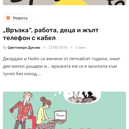
Ревюта
„Връзка“, работа, деца и жълт
телефон с кабел
By
Цветомира Дукова
12/02/2016
2 мин.
Джорджи и Нийл са женени от петнайсет години, имат
две малки дъщери и… връзката им се е засилила към
тунел без изход,…