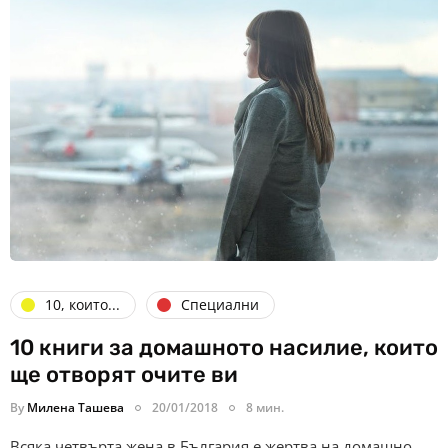
10, които...
Специални
10 книги за домашното насилие, които
ще отворят очите ви
By
Милена Ташева
20/01/2018
8 мин.
Всяка четвърта жена в България е жертва на домашно