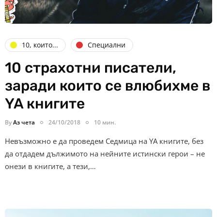
10, които...
Специални
10 страхотни писатели,
заради които се влюбихме в
YA книгите
By
Аз чета
24/10/2018
10 мин.
Невъзможно е да проведем Седмица на YA книгите, без
да отдадем дължимото на нейните истински герои – не
онези в книгите, а тези,…