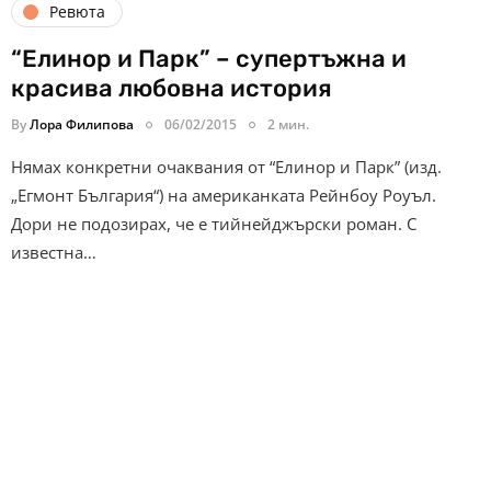
Ревюта
“Елинор и Парк” – супертъжна и
красива любовна история
By
Лора Филипова
06/02/2015
2 мин.
Нямах конкретни очаквания от “Елинор и Парк” (изд.
„Егмонт България“) на американката Рейнбоу Роуъл.
Дори не подозирах, че е тийнейджърски роман. С
известна…