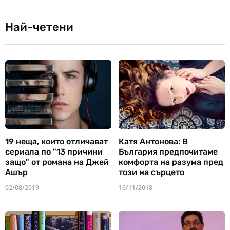
Най-четени
19 неща, които отличават
Катя Антонова: В
сериала по "13 причини
България предпочитаме
защо" от романа на Джей
комфорта на разума пред
Ашър
този на сърцето
02/08/2019
16/11/2018