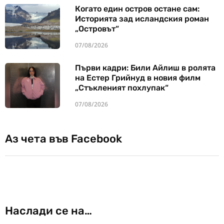
Когато един остров остане сам:
Историята зад исландския роман
„Островът“
07/08/2026
Първи кадри: Били Айлиш в ролята
на Естер Грийнуд в новия филм
„Стъкленият похлупак“
07/08/2026
Аз чета във Facebook
Наслади се на…