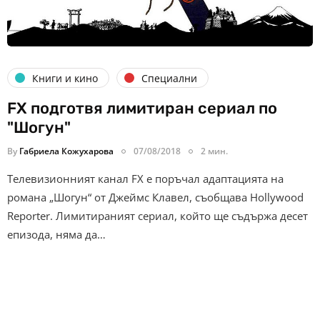
Книги и кино
Специални
FX подготвя лимитиран сериал по
"Шогун"
By
Габриела Кожухарова
07/08/2018
2 мин.
Телевизионният канал FX е поръчал адаптацията на
романа „Шогун“ от Джеймс Клавел, съобщава Hollywood
Reporter. Лимитираният сериал, който ще съдържа десет
епизода, няма да…