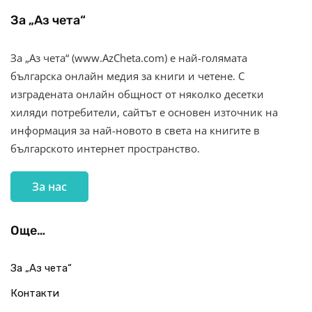
За „Аз чета“
За „Аз чета“ (www.AzCheta.com) е най-голямата
българска онлайн медия за книги и четене. С
изградената онлайн общност от няколко десетки
хиляди потребители, сайтът е основен източник на
информация за най-новото в света на книгите в
българското интернет пространство.
За нас
Още…
За „Аз чета“
Контакти