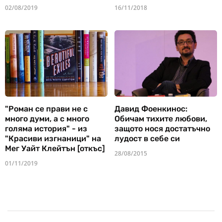
02/08/2019
16/11/2018
"Роман се прави не с
Давид Фоенкинос:
много думи, а с много
Обичам тихите любови,
голяма история" - из
защото нося достатъчно
"Красиви изгнаници" на
лудост в себе си
Мег Уайт Клейтън [откъс]
28/08/2015
01/11/2019