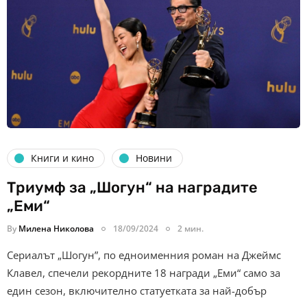
Книги и кино
Новини
Триумф за „Шогун“ на наградите
„Еми“
By
Милена Николова
18/09/2024
2 мин.
Сериалът „Шогун”, по едноименния роман на Джеймс
Клавел, спечели рекордните 18 награди „Еми“ само за
един сезон, включително статуетката за най-добър