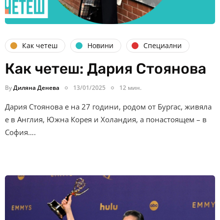
Как четеш
Новини
Специални
Как четеш: Дария Стоянова
By
Диляна Денева
13/01/2025
12 мин.
Дария Стоянова е на 27 години, родом от Бургас, живяла
е в Англия, Южна Корея и Холандия, а понастоящем – в
София….