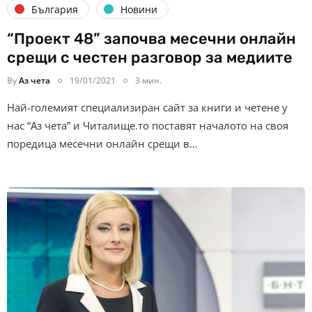
България
Новини
“Проект 48” започва месечни онлайн
срещи с честен разговор за медиите
By
Аз чета
19/01/2021
3 мин.
Най-големият специализиран сайт за книги и четене у
нас “Аз чета” и Читалище.то поставят началото на своя
поредица месечни онлайн срещи в…