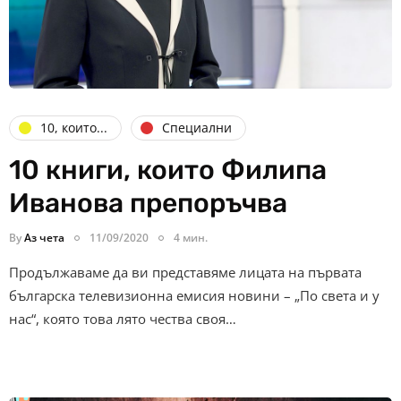
10, които...
Специални
10 книги, които Филипа
Иванова препоръчва
By
Аз чета
11/09/2020
4 мин.
Продължаваме да ви представяме лицата на първата
българска телевизионна емисия новини – „По света и у
нас“, която това лято чества своя…