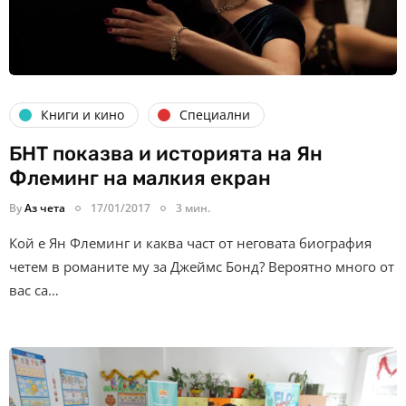
Книги и кино
Специални
БНТ показва и историята на Ян
Флеминг на малкия екран
By
Аз чета
17/01/2017
3 мин.
Кой е Ян Флеминг и каква част от неговата биография
четем в романите му за Джеймс Бонд? Вероятно много от
вас са…