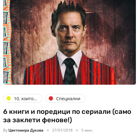
10, които...
Специални
6 книги и поредици по сериали (само
за заклети фенове!)
By
Цветомира Дукова
27/01/2018
5 мин.