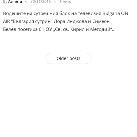
By
Аз чета
30/11/2016
1 мин.
Водещите на сутрешния блок на телевизия Bulgaria ON
AIR ‘‘България сутрин‘‘ Лора Инджова и Симеон
Белев посетиха 61 ОУ „Св. св. Кирил и Методий“…
Older posts