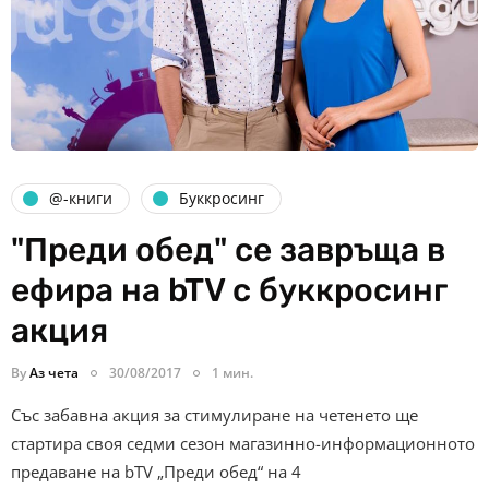
@-книги
Буккросинг
"Преди обед" се завръща в
ефира на bTV с буккросинг
акция
By
Аз чета
30/08/2017
1 мин.
Със забавна акция за стимулиране на четенето ще
стартира своя седми сезон магазинно-информационното
предаване на bTV „Преди обед“ на 4