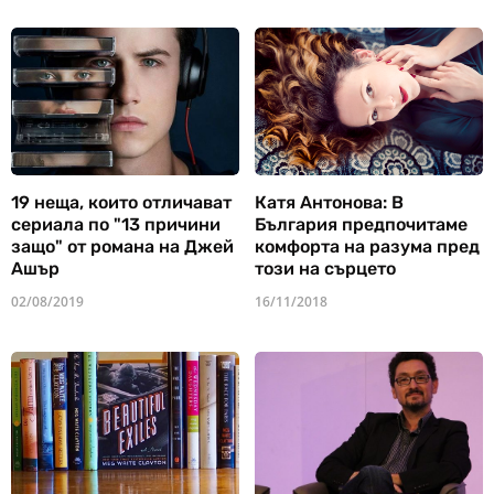
19 неща, които отличават
Катя Антонова: В
сериала по "13 причини
България предпочитаме
защо" от романа на Джей
комфорта на разума пред
Ашър
този на сърцето
02/08/2019
16/11/2018