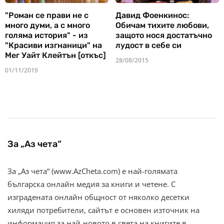
"Роман се прави не с
Давид Фоенкинос:
много думи, а с много
Обичам тихите любови,
голяма история" - из
защото нося достатъчно
"Красиви изгнаници" на
лудост в себе си
Мег Уайт Клейтън [откъс]
28/08/2015
01/11/2019
За „Аз чета“
За „Аз чета“ (www.AzCheta.com) е най-голямата
българска онлайн медия за книги и четене. С
изградената онлайн общност от няколко десетки
хиляди потребители, сайтът е основен източник на
информация за най-новото в света на книгите в