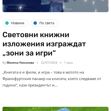
Новини
По света
Световни книжни
изложения изграждат
„зони за игри“
By
Милена Николова
22/07/2024
1 мин.
„Книгата е и филм, и игра – това е мотото на
Франкфуртския панаир на книгата, което следваме от
години“, каза президентът и…