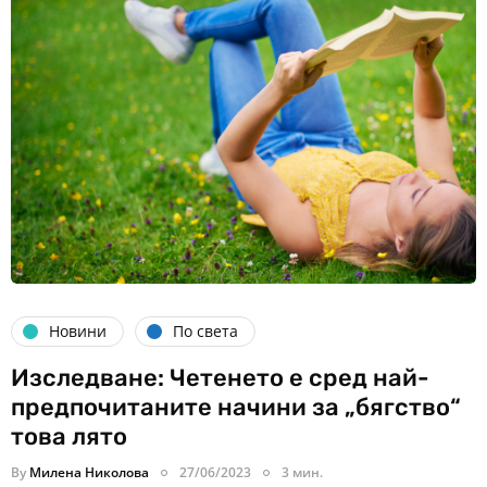
Новини
По света
Изследване: Четенето е сред най-
предпочитаните начини за „бягство“
това лято
By
Милена Николова
27/06/2023
3 мин.