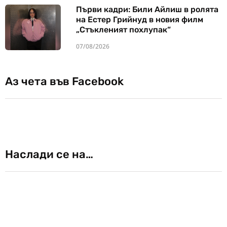
Първи кадри: Били Айлиш в ролята
на Естер Грийнуд в новия филм
„Стъкленият похлупак“
07/08/2026
Аз чета във Facebook
Наслади се на…