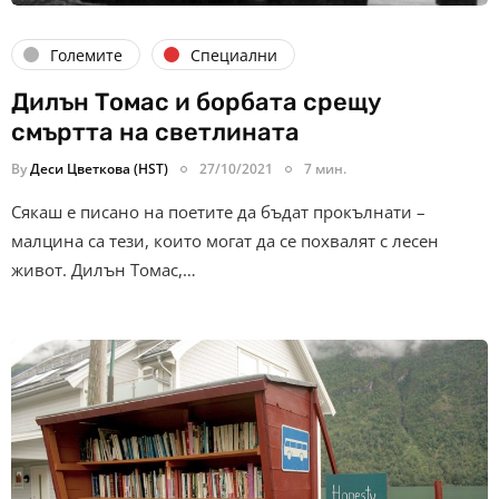
Големите
Специални
Дилън Томас и борбата срещу
смъртта на светлината
By
Деси Цветкова (HST)
27/10/2021
7 мин.
Сякаш е писано на поетите да бъдат прокълнати –
малцина са тези, които могат да се похвалят с лесен
живот. Дилън Томас,…