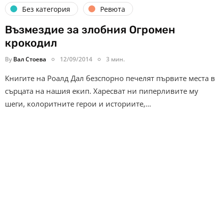
Без категория
Ревюта
Възмездие за злобния Огромен
крокодил
By
Вал Стоева
12/09/2014
3 мин.
Книгите на Роалд Дал безспорно печелят първите места в
сърцата на нашия екип. Харесват ни пиперливите му
шеги, колоритните герои и историите,…