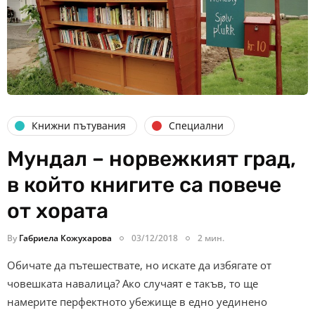
Книжни пътувания
Специални
Мундал – норвежкият град,
в който книгите са повече
от хората
By
Габриела Кожухарова
03/12/2018
2 мин.
Обичате да пътешествате, но искате да избягате от
човешката навалица? Ако случаят е такъв, то ще
намерите перфектното убежище в едно уединено