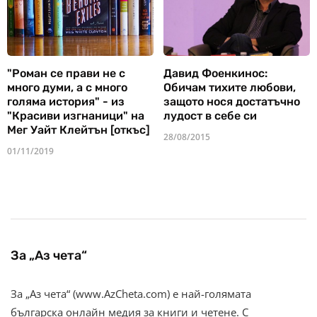
"Роман се прави не с
Давид Фоенкинос:
много думи, а с много
Обичам тихите любови,
голяма история" - из
защото нося достатъчно
"Красиви изгнаници" на
лудост в себе си
Мег Уайт Клейтън [откъс]
28/08/2015
01/11/2019
За „Аз чета“
За „Аз чета“ (www.AzCheta.com) е най-голямата
българска онлайн медия за книги и четене. С