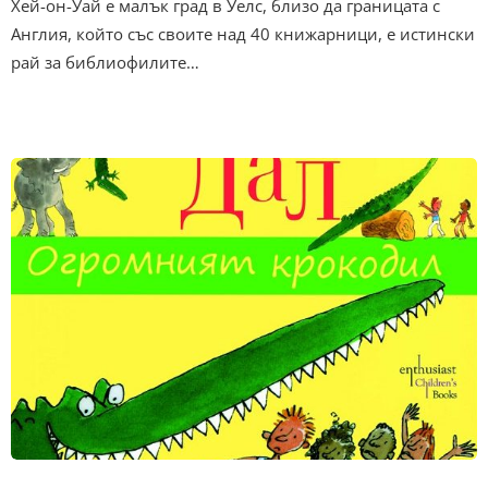
Хей-он-Уай е малък град в Уелс, близо да границата с
Англия, който със своите над 40 книжарници, е истински
рай за библиофилите…