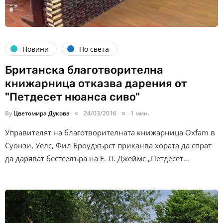
Новини
По света
Британска благотворителна
книжарница отказва дарения от
"Петдесет нюанса сиво"
By
Цветомира Дукова
24/03/2016
1 мин.
Управителят на благотворителната книжарница Oxfam в
Суонзи, Уелс, Фил Броудхърст приканва хората да спрат
да даряват бестселъра на Е. Л. Джеймс „Петдесет…