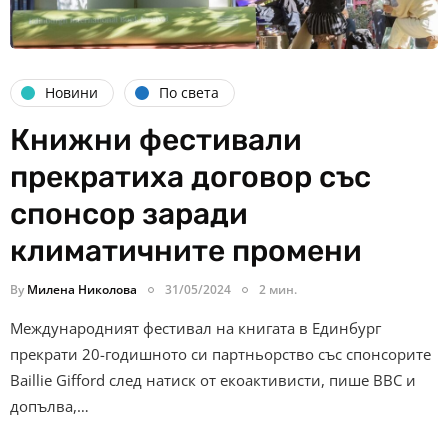
Новини
По света
Книжни фестивали
прекратиха договор със
спонсор заради
климатичните промени
By
Милена Николова
31/05/2024
2 мин.
Международният фестивал на книгата в Единбург
прекрати 20-годишното си партньорство със спонсорите
Baillie Gifford след натиск от екоактивисти, пише BBC и
допълва,…