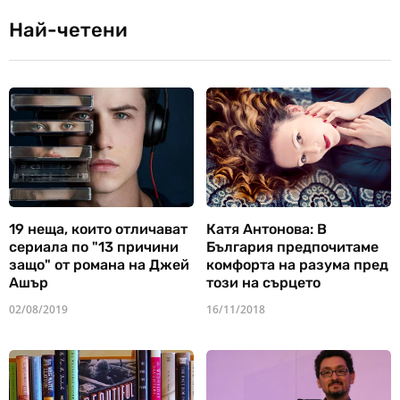
Най-четени
19 неща, които отличават
Катя Антонова: В
сериала по "13 причини
България предпочитаме
защо" от романа на Джей
комфорта на разума пред
Ашър
този на сърцето
02/08/2019
16/11/2018