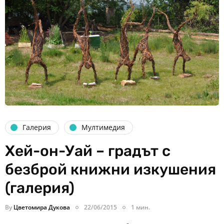
Галерия
Мултимедия
Хей-он-Уай – градът с
безброй книжни изкушения
(галерия)
By
Цветомира Дукова
22/06/2015
1 мин.