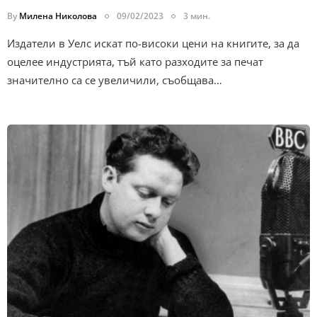
By
Милена Николова
09/02/2023
3 мин.
Издатели в Уелс искат по-високи цени на книгите, за да
оцелее индустрията, тъй като разходите за печат
значително са се увеличили, съобщава…