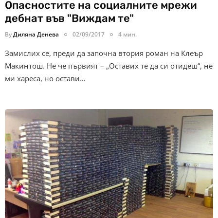
Oпасностите на социалните мрежи
дебнат във "Виждам те"
By
Диляна Денева
02/09/2017
4 мин.
Замислих се, преди да започна втория роман на Клеър
Макинтош. Не че първият – „Оставих те да си отидеш“, не
ми хареса, но остави…