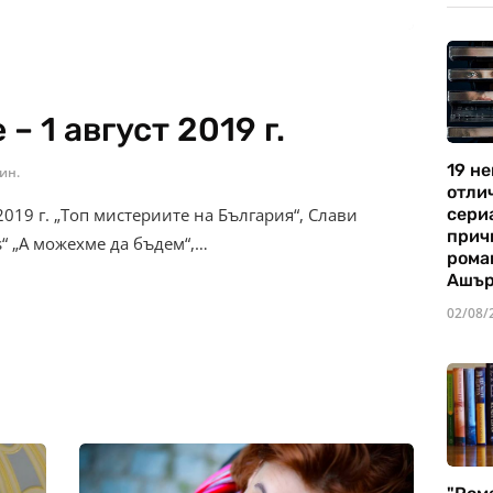
 1 август 2019 г.
19 не
ин.
отли
2019 г. „Топ мистериите на България“, Слави
сериа
прич
s“ „А можехме да бъдем“,…
рома
Ашъ
02/08/