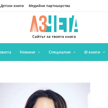
Детски книги
Медийни партньорства
Сайтът за твоята книга
евюта
Новини
Специални
@-книги