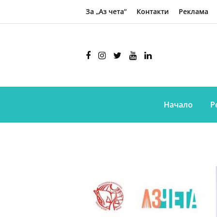
За „Аз чета“
Контакти
Реклама
Начало
Р