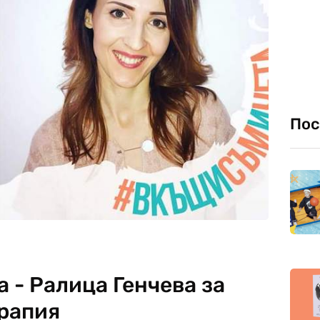
Пос
- Ралица Генчева за
ерапия