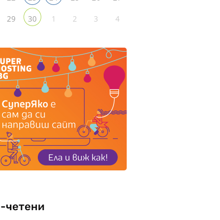
29
1
2
3
4
30
-четени