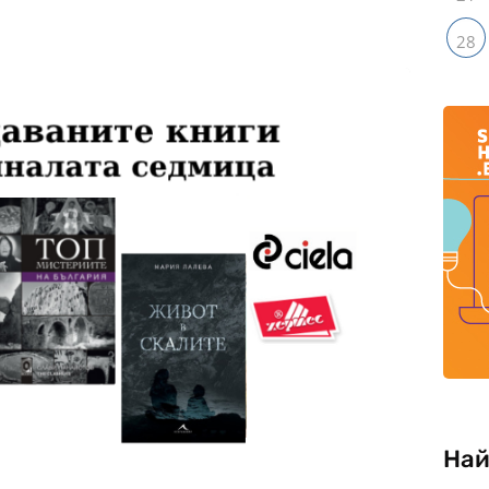
28
Най