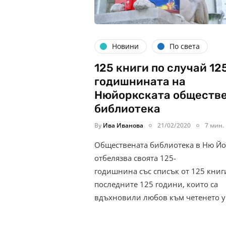
Новини
По света
125 книги по случай 12
годишнината на
Нюйоркската обществ
библиотека
By
Ива Иванова
21/02/2020
7 мин.
Обществената библиотека в Ню Й
отбелязва своята 125-
годишнина със списък от 125 книг
последните 125 години, които са
вдъхновили любов към четенето 