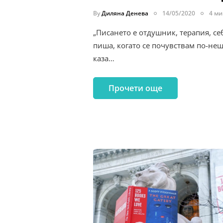
By
Диляна Денева
14/05/2020
4 ми
„Писането е отдушник, терапия, с
пиша, когато се почувствам по-нещ
каза…
Прочети още