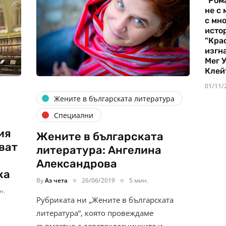
"Ром
не с 
с мно
истор
"Кра
изгн
Мег 
Клей
01/11/
Жените в българската литература
Специални
ия
Жените в българската
ват
литература: Ангелина
Александрова
ка
By
Аз чета
26/06/2019
5 мин.
н.
Рубриката ни „Жените в българската
литература“, която провеждаме