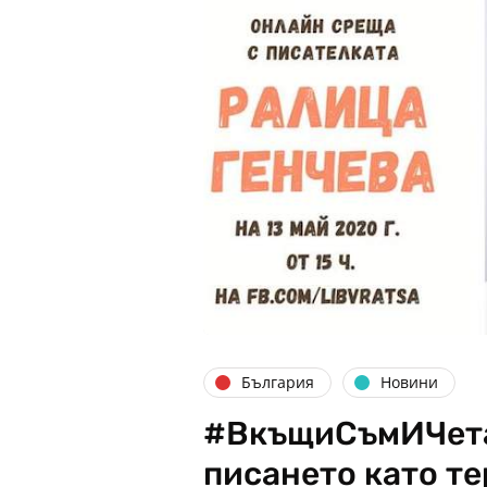
България
Новини
#ВкъщиСъмИЧета 
писането като т