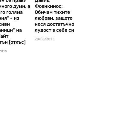
ан се прави
Давид
много думи, а
Фоенкинос:
го голяма
Обичам тихите
ия" - из
любови, защото
сиви
нося достатъчно
аници" на
лудост в себе си
Уайт
28/08/2015
тън [откъс]
2019