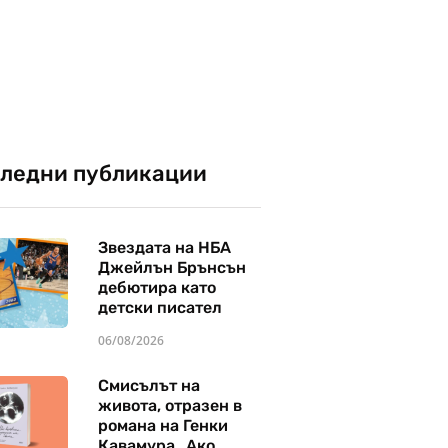
ледни публикации
Звездата на НБА
Джейлън Брънсън
дебютира като
детски писател
06/08/2026
Смисълът на
живота, отразен в
романа на Генки
Кавамура „Ако