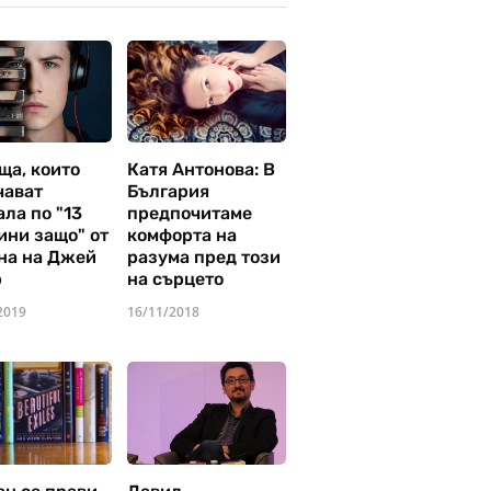
ща, които
Катя Антонова: В
чават
България
ла по "13
предпочитаме
ини защо" от
комфорта на
на на Джей
разума пред този
р
на сърцето
2019
16/11/2018