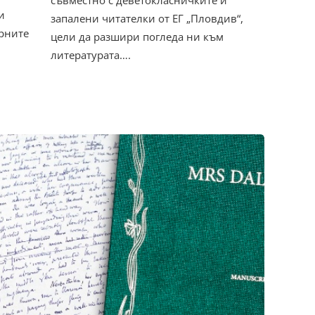
съвместно с деветокласничките и
и
запалени читателки от ЕГ „Пловдив“,
ярните
цели да разшири погледа ни към
литературата….