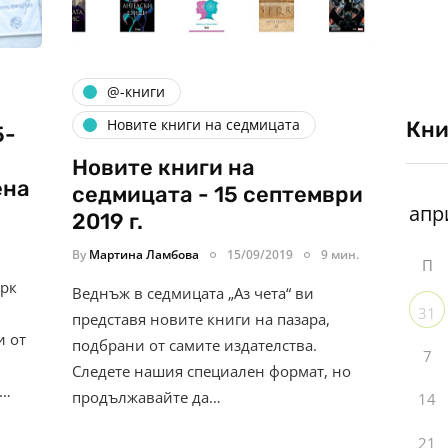
@-книги
Новите книги на седмицата
Кни
5-
Новите книги на
ена
седмицата - 15 септември
2019 г.
By
Мартина Ламбова
15/09/2019
9 мин.
П
орк
Веднъж в седмицата „Аз чета“ ви
31
представя новите книги на пазара,
и от
подбрани от самите издателства.
7
Следете нашия специален формат, но
у…
продължавайте да…
14
21