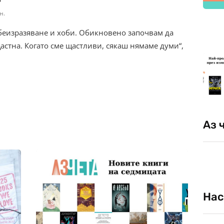
н.
ебеизразяване и хоби. Обикновено започвам да
астна. Когато сме щастливи, сякаш нямаме думи“,
Аз 
Нас