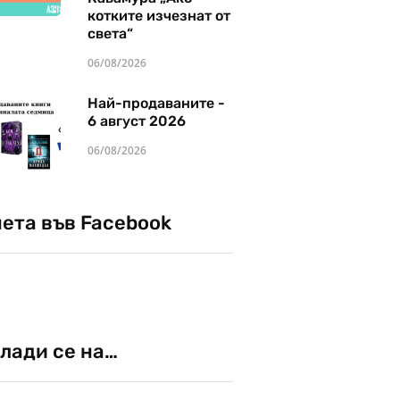
котките изчезнат от
света“
06/08/2026
Най-продаваните -
6 август 2026
06/08/2026
чета във Facebook
лади се на…