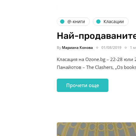
@-книги
Класации
Най-продаваните –
By
Мариана Конова
01/08/2019
1 м
Класация на Ozone.bg – 22-28 юли 
Панайотов – The Clashers, „Оз book
Прочети още