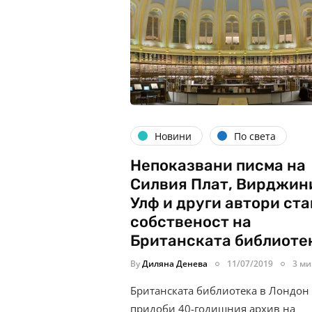
Новини
По света
Непоказвани писма на
Силвия Плат, Вирджин
Улф и други автори ста
собственост на
Британската библиоте
By
Диляна Денева
11/07/2019
3 ми
Британската библиотека в Лондон
придоби 40-годишния архив на