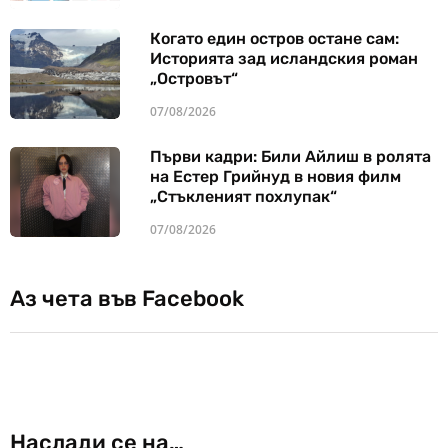
Когато един остров остане сам:
Историята зад исландския роман
„Островът“
07/08/2026
Първи кадри: Били Айлиш в ролята
на Естер Грийнуд в новия филм
„Стъкленият похлупак“
07/08/2026
Аз чета във Facebook
Наслади се на…