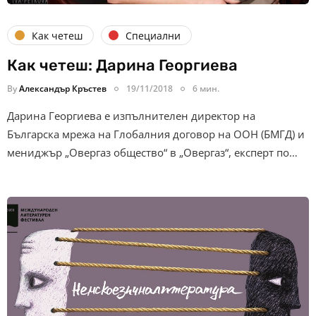
Как четеш
Специални
Как четеш: Дарина Георгиева
By
Александър Кръстев
19/11/2018
6 мин.
Дарина Георгиева е изпълнителен директор на
Българска мрежа на Глобалния договор на ООН (БМГД) и
мениджър „Овергаз общество“ в „Овергаз“, експерт по…