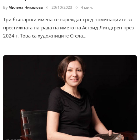
By
Милена Николова
20/10/2023
4 мин.
Три български имена се нареждат сред номинациите за
престижната награда на името на Астрид Линдгрен през
2024 г. Това са художниците Стела…