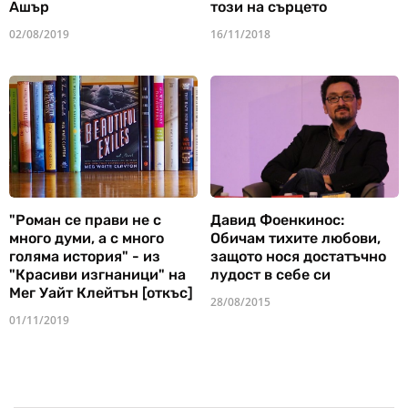
Ашър
този на сърцето
02/08/2019
16/11/2018
"Роман се прави не с
Давид Фоенкинос:
много думи, а с много
Обичам тихите любови,
голяма история" - из
защото нося достатъчно
"Красиви изгнаници" на
лудост в себе си
Мег Уайт Клейтън [откъс]
28/08/2015
01/11/2019