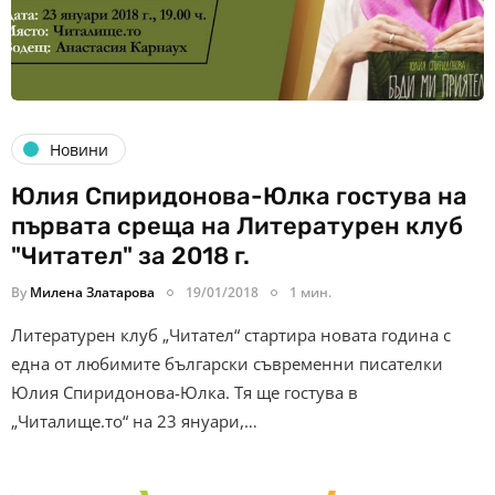
Новини
Юлия Спиридонова-Юлка гостува на
първата среща на Литературен клуб
"Читател" за 2018 г.
By
Милена Златарова
19/01/2018
1 мин.
Литературен клуб „Читател“ стартира новата година с
една от любимите български съвременни писателки
Юлия Спиридонова-Юлка. Тя ще гостува в
„Читалище.то“ на 23 януари,…