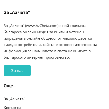
За „Аз чета“
За „Аз чета“ (www.AzCheta.com) е най-голямата
българска онлайн медия за книги и четене. С
изградената онлайн общност от няколко десетки
хиляди потребители, сайтът е основен източник на
информация за най-новото в света на книгите в
българското интернет пространство.
За нас
Още…
За „Аз чета“
Контакти