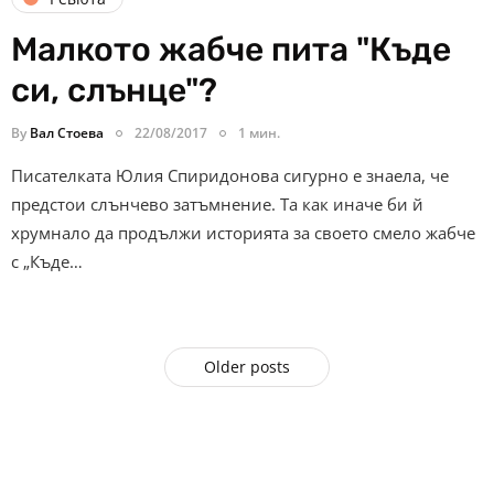
Малкото жабче пита "Къде
си, слънце"?
By
Вал Стоева
22/08/2017
1 мин.
Писателката Юлия Спиридонова сигурно е знаела, че
предстои слънчево затъмнение. Та как иначе би й
хрумнало да продължи историята за своето смело жабче
с „Къде…
Older posts