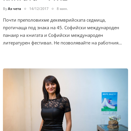
By
Аз чета
14/12/2017
8 мин.
Почти преполовихме декемврийската седмица,
протичаща под знака на 45. Софийски международен
панаир на книгата и Софийски международен
литературен фестивал. Не позволявайте на работния…