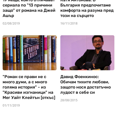
сериала по "13 причини
България предпочитаме
защо" от романа на Джей
комфорта на разума пред
Ашър
този на сърцето
02/08/2019
16/11/2018
"Роман се прави не с
Давид Фоенкинос:
много думи, а с много
Обичам тихите любови,
голяма история" - из
защото нося достатъчно
"Красиви изгнаници" на
лудост в себе си
Мег Уайт Клейтън [откъс]
28/08/2015
01/11/2019