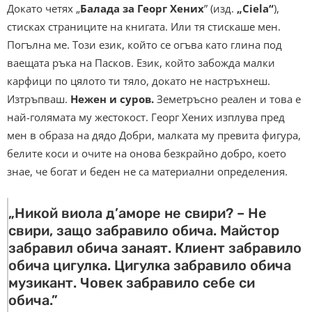
Докато четях „
Балада за Георг Хених
” (изд.
„Ciela“
),
стисках страниците на книгата. Или тя стискаше мен.
Погълна ме. Този език, който се огъва като глина под
ваещата ръка на Пасков. Език, който забожда малки
карфици по цялото ти тяло, докато не настръхнеш.
Изтръпваш.
Нежен и суров.
Земетръсно реален и това е
най-голямата му жестокост. Георг Хених изплува пред
мен в образа на дядо Добри, малката му превита фигура,
белите коси и очите на онова безкрайно добро, което
знае, че богат и беден не са материални определения.
„Никой виола д’аморе не свири? – Не
свири, защо забравило обича. Майстор
забравил обича занаят. Клиент забравило
обича цигулка. Цигулка забравило обича
музикант. Човек забравило себе си
обича.”