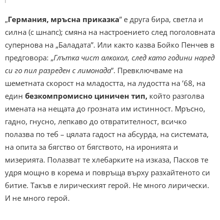
„
Германия, мръсна приказка
” е друга бира, светла и
силна (с шнапс); смяна на настроението след поголовната
супернова на „Баладата”. Или както казва Бойко Пенчев в
предговора: „
Глътка чист алкохол, след като години наред
си го пил разреден с лимонада
”. Превключваме на
шеметната скорост на младостта, на лудостта на ’68, на
един
безкомпромисно циничен тип,
който разголва
имената на нещата до грозната им истинност. Мръсно,
гадно, гнусно, лепкаво до отвратителност, всичко
полазва по теб – цялата гадост на абсурда, на системата,
на опита за бягство от бягството, на иронията и
мизерията. Полазват те хлебарките на изказа, Пасков те
удря мощно в корема и повръща върху разхайтеното си
битие. Такъв е лирическият герой. Не много лирически.
И не много герой.