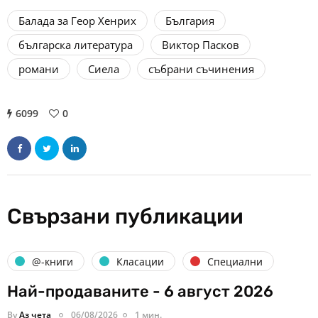
Балада за Геор Хенрих
България
българска литература
Виктор Пасков
романи
Сиела
събрани съчинения
6099
0
Свързани публикации
@-книги
Класации
Специални
Най-продаваните - 6 август 2026
By
Аз чета
06/08/2026
1 мин.