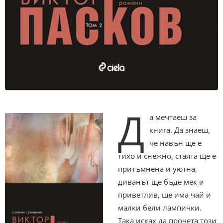
Д
а мечтаеш за
книга. Да знаеш,
че навън ще е
тихо и снежно, стаята ще е
притъмнена и уютна,
диванът ще бъде мек и
приветлив, ще има чай и
малки бели лампички.
Така исках да прочета този