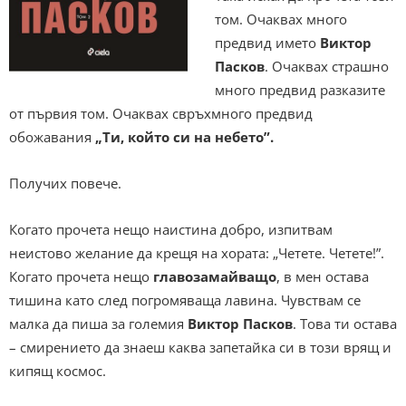
том. Очаквах много
предвид името
Виктор
Пасков
. Очаквах страшно
много предвид разказите
от първия том. Очаквах свръхмного предвид
обожавания
„Ти, който си на небето”.
Получих повече.
Когато прочета нещо наистина добро, изпитвам
неистово желание да крещя на хората: „Четете. Четете!”.
Когато прочета нещо
главозамайващо
, в мен остава
тишина като след погромяваща лавина. Чувствам се
малка да пиша за големия
Виктор Пасков
. Това ти остава
– смирението да знаеш каква запетайка си в този врящ и
кипящ космос.