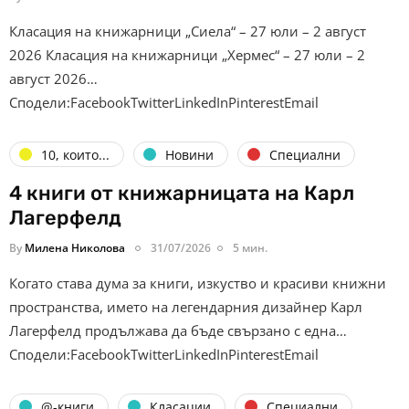
Класация на книжарници „Сиела“ – 27 юли – 2 август
2026 Класация на книжарници „Хермес“ – 27 юли – 2
август 2026…
Сподели:FacebookTwitterLinkedInPinterestEmail
10, които...
Новини
Специални
4 книги от книжарницата на Карл
Лагерфелд
By
Милена Николова
31/07/2026
5 мин.
Когато става дума за книги, изкуство и красиви книжни
пространства, името на легендарния дизайнер Карл
Лагерфелд продължава да бъде свързано с една…
Сподели:FacebookTwitterLinkedInPinterestEmail
@-книги
Класации
Специални