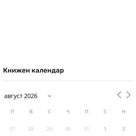
Книжен календар
П
В
С
Ч
П
С
Н
27
28
29
30
31
1
2