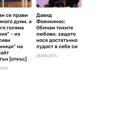
ан се прави
Давид
много думи, а
Фоенкинос:
го голяма
Обичам тихите
ия" - из
любови, защото
сиви
нося достатъчно
аници" на
лудост в себе си
Уайт
28/08/2015
тън [откъс]
2019