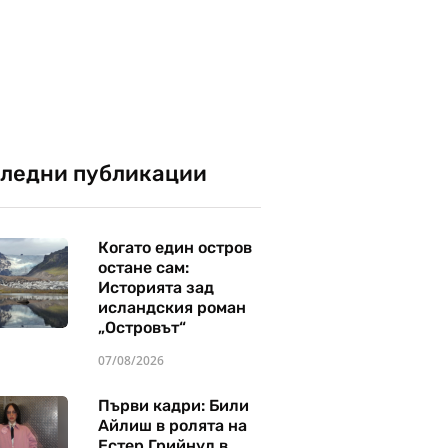
ледни публикации
Когато един остров
остане сам:
Историята зад
исландския роман
„Островът“
07/08/2026
Първи кадри: Били
Айлиш в ролята на
Естер Грийнуд в