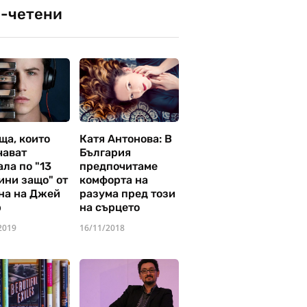
-четени
ща, които
Катя Антонова: В
чават
България
ла по "13
предпочитаме
ини защо" от
комфорта на
на на Джей
разума пред този
р
на сърцето
2019
16/11/2018