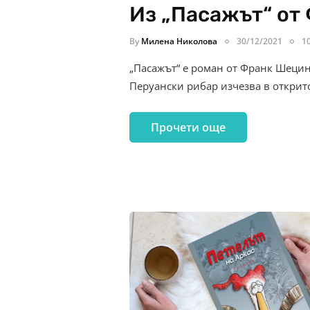
Из „Пасажът“ от
By
Милена Николова
30/12/2021
1
„Пасажът“ е роман от Франк Шецинг
Перуански рибар изчезва в открит
Прочети още