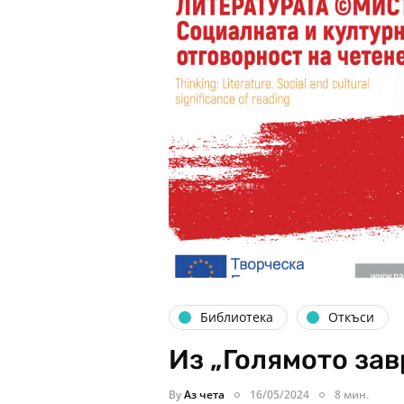
Библиотека
Откъси
Из „Голямото за
By
Аз чета
16/05/2024
8 мин.