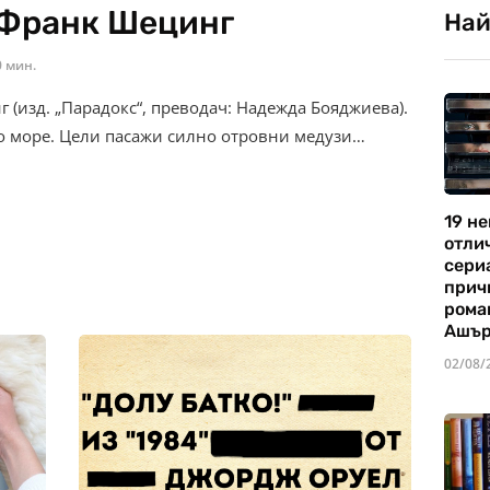
 Франк Шецинг
Най
0 мин.
 (изд. „Парадокс“, преводач: Надежда Бояджиева).
о море. Цели пасажи силно отровни медузи…
19 не
отли
сериа
прич
рома
Ашъ
02/08/