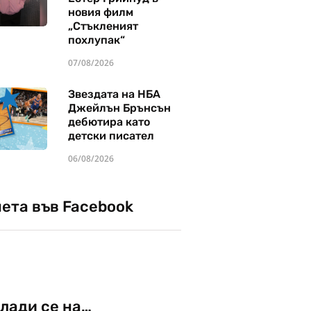
новия филм
„Стъкленият
похлупак“
07/08/2026
Звездата на НБА
Джейлън Брънсън
дебютира като
детски писател
06/08/2026
чета във Facebook
лади се на…