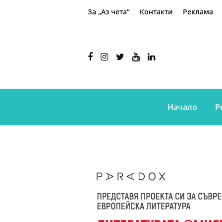
За „Аз чета“
Контакти
Реклама
Начало
Р