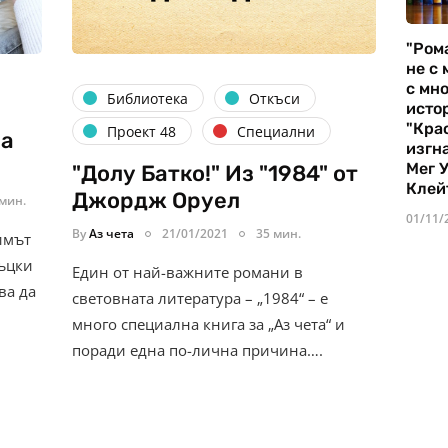
"Ром
не с 
с мно
Библиотека
Откъси
истор
"Кра
Проект 48
Специални
на
изгн
Мег 
"Долу Батко!" Из "1984" от
Клей
Джордж Оруел
 мин.
01/11/
By
Аз чета
21/01/2021
35 мин.
нимът
ъцки
Един от най-важните романи в
ва да
световната литература – „1984“ – e
много специална книга за „Аз чета“ и
поради една по-лична причина….