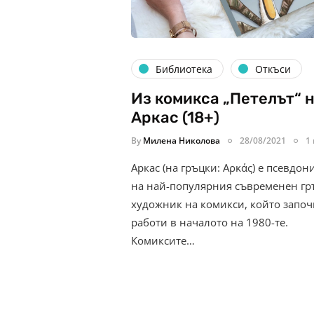
Библиотека
Откъси
Из комикса „Петелът“ 
Аркас (18+)
By
Милена Николова
28/08/2021
1
Аркас (на гръцки: Αρκάς) е псевдо
на най-популярния съвременен гр
художник на комикси, който започ
работи в началото на 1980-те.
Комиксите…