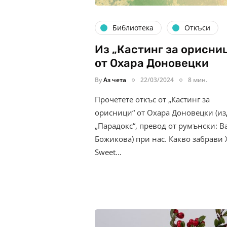
Библиотека
Откъси
Из „Кастинг за орисни
от Охара Доновецки
By
Аз чета
22/03/2024
8 мин.
Прочетете откъс от „Кастинг за
орисници“ от Охара Доновецки (из
„Парадокс“, превод от румънски: 
Божикова) при нас. Какво забрави 
Sweet…