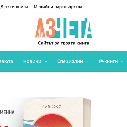
Детски книги
Медийни партньорства
Сайтът за твоята книга
евюта
Новини
Специални
@-книги