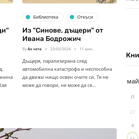
Библиотека
Откъси
ци“
Из "Синове, дъщери" от
Ивана Бодрожич
By
Аз чета
23/02/2024
11 мин.
Кни
Дъщеря, парализирана след
д.
автомобилна катастрофа и неспособна
Ванина
да движи нищо освен очите си. Тя не
Хая
може да говори, не може да се…
П
27
4
11