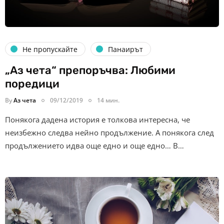
Не пропускайте
Панаирът
„Аз чета“ препоръчва: Любими
поредици
By
Аз чета
09/12/2019
14 мин.
Понякога дадена история е толкова интересна, че
неизбежно следва нейно продължение. А понякога след
продължението идва още едно и още едно… В…