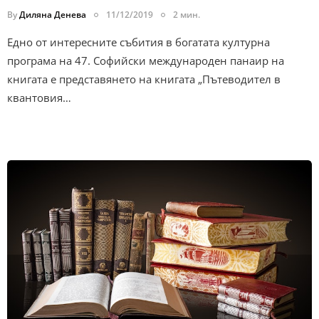
By
Диляна Денева
11/12/2019
2 мин.
Едно от интересните събития в богатата културна
програма на 47. Софийски международен панаир на
книгата е представянето на книгата ‌„Пътеводител в
квантовия…