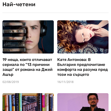
Най-четени
19 неща, които отличават
Катя Антонова: В
сериала по "13 причини
България предпочитаме
защо" от романа на Джей
комфорта на разума пред
Ашър
този на сърцето
02/08/2019
16/11/2018