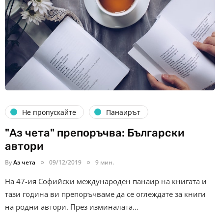
Не пропускайте
Панаирът
"Аз чета" препоръчва: Български
автори
By
Аз чета
09/12/2019
9 мин.
На 47-ия Софийски международен панаир на книгата и
тази година ви препоръчваме да се оглеждате за книги
на родни автори. През изминалата…