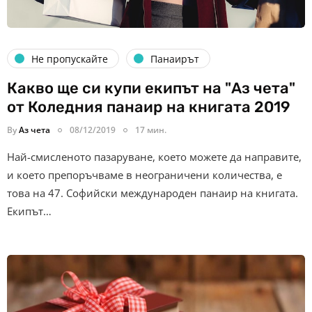
Не пропускайте
Панаирът
Какво ще си купи екипът на "Аз чета"
от Коледния панаир на книгата 2019
By
Аз чета
08/12/2019
17 мин.
Най-смисленото пазаруване, което можете да направите,
и което препоръчваме в неограничени количества, е
това на 47. Софийски международен панаир на книгата.
Екипът…