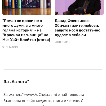
"Роман се прави не с
Давид Фоенкинос:
много думи, а с много
Обичам тихите любови,
голяма история" - из
защото нося достатъчно
"Красиви изгнаници" на
лудост в себе си
Мег Уайт Клейтън [откъс]
28/08/2015
01/11/2019
За „Аз чета“
За „Аз чета“ (www.AzCheta.com) е най-голямата
българска онлайн медия за книги и четене. С