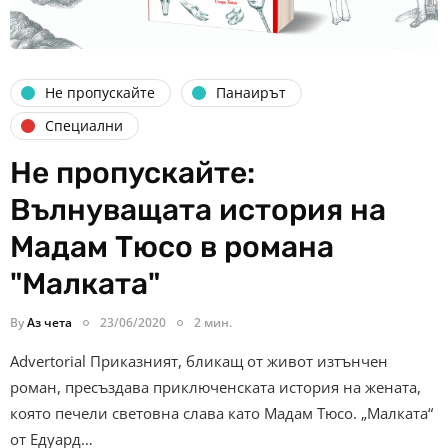
Не пропускайте
Панаирът
Специални
Не пропускайте:
Вълнуващата история на
Мадам Тюсо в романа
"Малката"
By
Аз чета
23/06/2020
2 мин.
Advertorial Приказният, бликащ от живот изтънчен
роман, пресъздава приключенската история на жената,
която печели световна слава като Мадам Тюсо. „Малката“
от Едуард…