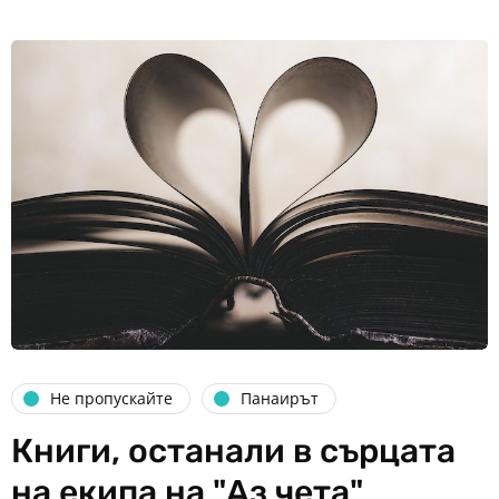
Не пропускайте
Панаирът
Книги, останали в сърцата
на екипа на "Аз чета"