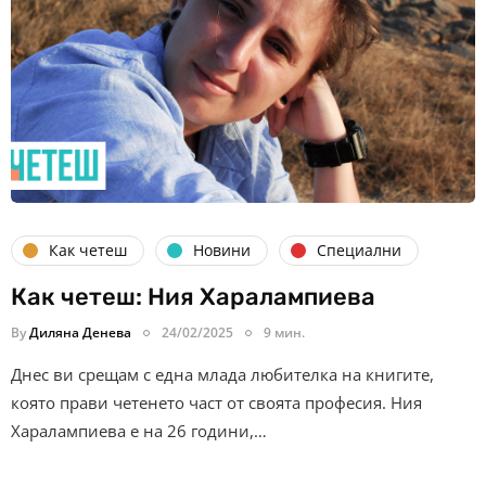
Как четеш
Новини
Специални
Как четеш: Ния Харалампиева
By
Диляна Денева
24/02/2025
9 мин.
Днес ви срещам с една млада любителка на книгите,
която прави четенето част от своята професия. Ния
Харалампиева е на 26 години,…