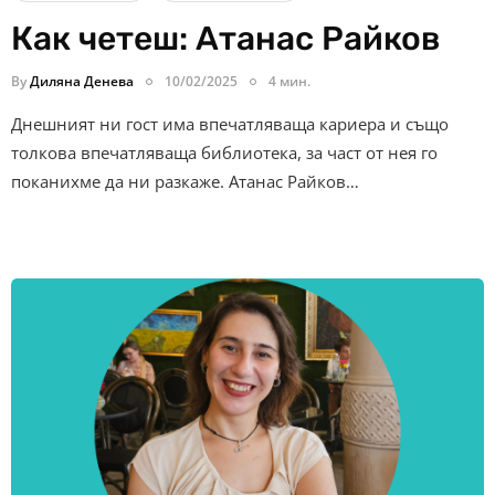
Как четеш: Атанас Райков
By
Диляна Денева
10/02/2025
4 мин.
Днешният ни гост има впечатляваща кариера и също
толкова впечатляваща библиотека, за част от нея го
поканихме да ни разкаже. Атанас Райков…