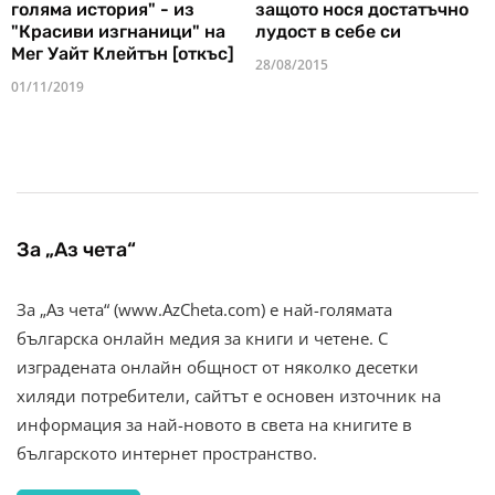
голяма история" - из
защото нося достатъчно
"Красиви изгнаници" на
лудост в себе си
Мег Уайт Клейтън [откъс]
28/08/2015
01/11/2019
За „Аз чета“
За „Аз чета“ (www.AzCheta.com) е най-голямата
българска онлайн медия за книги и четене. С
изградената онлайн общност от няколко десетки
хиляди потребители, сайтът е основен източник на
информация за най-новото в света на книгите в
българското интернет пространство.