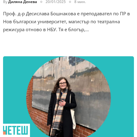
By
Диляна Денева
20/01/2025
8 мин.
Проф. д-р Десислава Бошнакова е преподавател по ПР в
Нов български университет, магистър по театрална
режисура отново в НБУ. Тя е блогър,…