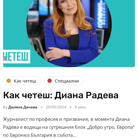
Как четеш
Специални
Как четеш: Диана Радева
By
Диляна Денева
20/05/2024
6 мин.
Журналист по професия и призвание, в момента Диана
Радева е водеща на сутрешния блок „Добро утро, Европа“
по Евронюз България в събота…