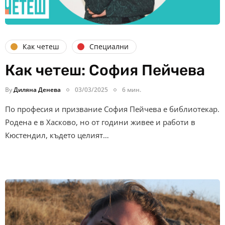
Как четеш
Специални
Как четеш: София Пейчева
By
Диляна Денева
03/03/2025
6 мин.
По професия и призвание София Пейчева е библиотекар.
Родена е в Хасково, но от години живее и работи в
Кюстендил, където целият…