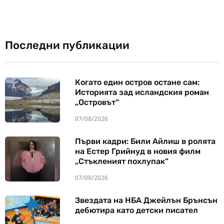
Последни публикации
Когато един остров остане сам:
Историята зад исландския роман
„Островът“
07/08/2026
Първи кадри: Били Айлиш в ролята
на Естер Грийнуд в новия филм
„Стъкленият похлупак“
07/08/2026
Звездата на НБА Джейлън Брънсън
дебютира като детски писател