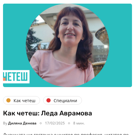
Как четеш
Специални
Как четеш: Леда Аврамова
By
Диляна Денева
17/02/2025
8 мин.
Днешната ни гостенка е учител по професия, читател по