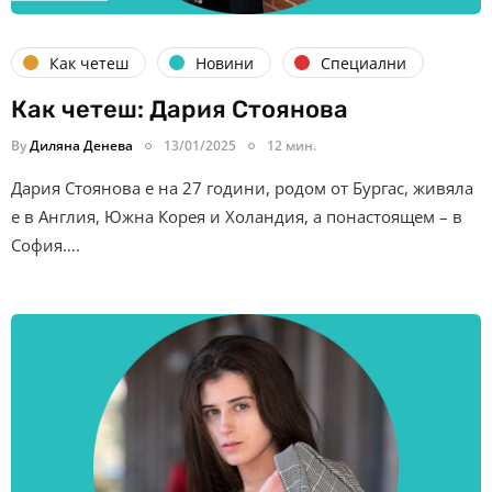
Как четеш
Новини
Специални
Как четеш: Дария Стоянова
By
Диляна Денева
13/01/2025
12 мин.
Дария Стоянова е на 27 години, родом от Бургас, живяла
е в Англия, Южна Корея и Холандия, а понастоящем – в
София….