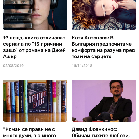
19 неща, които отличават
Катя Антонова: В
сериала по "13 причини
България предпочитаме
защо" от романа на Джей
комфорта на разума пред
Ашър
този на сърцето
02/08/2019
16/11/2018
"Роман се прави не с
Давид Фоенкинос:
много думи, а с много
Обичам тихите любови,