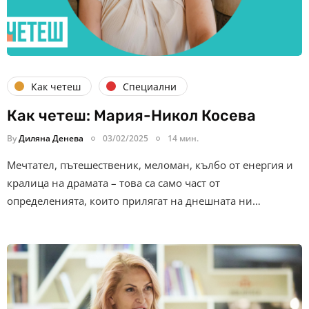
Как четеш
Специални
Как четеш: Мария-Никол Косева
By
Диляна Денева
03/02/2025
14 мин.
Мечтател, пътешественик, меломан, кълбо от енергия и
кралица на драмата – това са само част от
определенията, които прилягат на днешната ни…