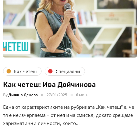
Как четеш
Специални
Как четеш: Ива Дойчинова
By
Диляна Денева
27/01/2025
6 мин.
Една от характеристиките на рубриката „Как четеш“ е, че
тя е неизчерпаема – от нея има смисъл, докато срещаме
харизматични личности, които…