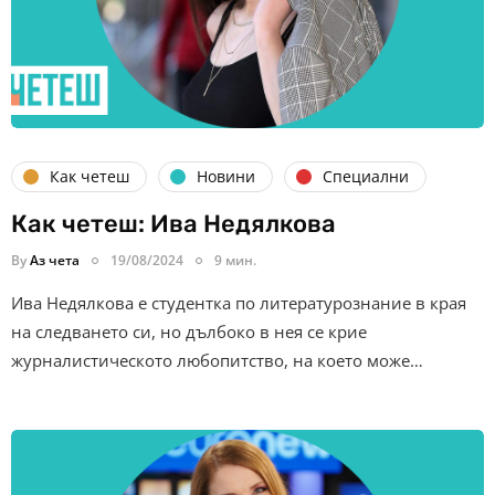
Как четеш
Новини
Специални
Как четеш: Ива Недялкова
By
Аз чета
19/08/2024
9 мин.
Ива Недялкова е студентка по литературознание в края
на следването си, но дълбоко в нея се крие
журналистическото любопитство, на което може…