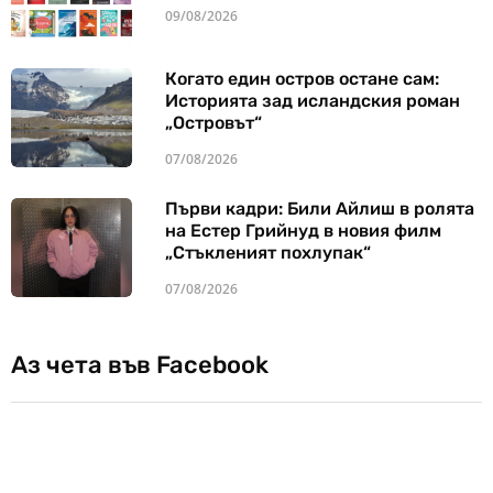
09/08/2026
Когато един остров остане сам:
Историята зад исландския роман
„Островът“
07/08/2026
Първи кадри: Били Айлиш в ролята
на Естер Грийнуд в новия филм
„Стъкленият похлупак“
07/08/2026
Аз чета във Facebook