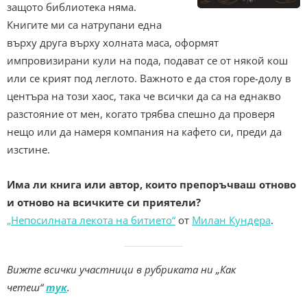
защото библиотека няма.
Книгите ми са натрупани една
върху друга върху холната маса, оформят
импровизирани кули на пода, подават се от някой кош
или се крият под леглото. Важното е да стоя горе-долу в
центъра на този хаос, така че всички да са на еднакво
разстояние от мен, когато трябва спешно да проверя
нещо или да намеря компания на кафето си, преди да
изстине.
Има ли книга или автор, които препоръчваш отново
и отново на всичките си приятели?
„Непосилната лекота на битието“
от
Милан Кундера
.
Вижте всички участници в рубриката ни „Как
четеш“
тук
.