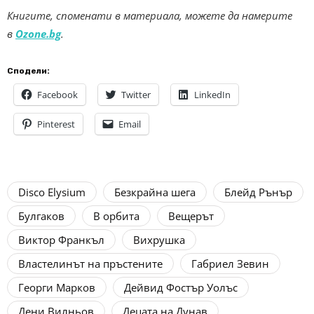
Книгите, споменати в материала, можете да намерите
в
Ozone.bg
.
Сподели:
Facebook
Twitter
LinkedIn
Pinterest
Email
Disco Elysium
Безкрайна шега
Блейд Рънър
Булгаков
В орбита
Вещерът
Виктор Франкъл
Вихрушка
Властелинът на пръстените
Габриел Зевин
Георги Марков
Дейвид Фостър Уолъс
Дени Вилньов
Децата на Дунав