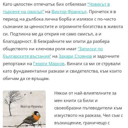
Като цялостен отпечатък бих отбелязал
“Човекът в
търсене на смисъл”
на
Виктор Франкъл
. Прочетох я в
период на дълбока лична борба и излязох с по-чисто
съзнание за ценностите и огромните богатства в живота
си. Подтикна ме да открия не само смисъл, а и
благодарност. В безкрайните ми опити да разбера
обществото ни ключова роля имат
“Записки по
българските въстания”
на
Захари Стоянов
и задочните
репортажи на
Георги Марков
. Винаги са ми се стрували
като фундаментални разкази и свидетелства, към които
обичам да се връщам.
Някои от най-влиятелните за
мен книги са били и
своеобразни пътеводители към
изкуството на разказа. Чел съм с
възхищение, граничещо с