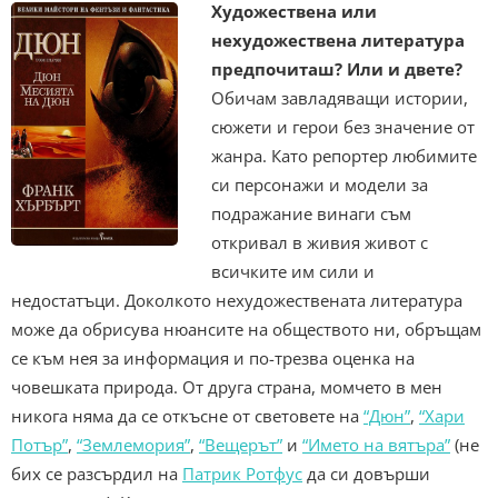
Художествена или
нехудожествена литература
предпочиташ? Или и двете?
Обичам завладяващи истории,
сюжети и герои без значение от
жанра. Като репортер любимите
си персонажи и модели за
подражание винаги съм
откривал в живия живот с
всичките им сили и
недостатъци. Доколкото нехудожествената литература
може да обрисува нюансите на обществото ни, обръщам
се към нея за информация и по-трезва оценка на
човешката природа. От друга страна, момчето в мен
никога няма да се откъсне от световете на
“Дюн”
,
“Хари
Потър”
,
“Землемория”
,
“Вещерът”
и
“Името на вятъра”
(не
бих се разсърдил на
Патрик Ротфус
да си довърши