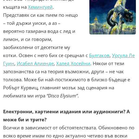
къщата на
Хемингуей
.
Представях си как пием по нещо
– той държи уиски, а аз –
вероятно газирана вода с лед и
лимон, и си говорим,
заобиколени от десетките му
котки. Освен с него бих се срещнал с
Булгаков
,
Урсула Ле
Гуин
,
Исабел Алиенде
,
Халед Хосейни
. Някои от тези
запознанства са на теория възможни, други – не чак
толкова. Може би най-постижимото в близко бъдеще е
Робърт Курвиц, главният мозък зад сценария на
любимата ми игра
“Disco Elysium”
.
Eлектронни, хартиени издания или аудиокниги? А
може би и трите?
Всички в зависимост от обстоятелствата. Обикновено по
всяко време имам по едно актуално четиво във всеки