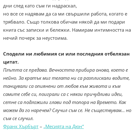
дни след като съм ги надраскал,
но все се надявам да са ми свършили работа, когато е
трябвало. Също толкова обичам някой да ми подари
книга със записки и бележки. Намирам интимността на
нечий почерк за неустоима.
Сподели ни любимия си или последния отбелязан
цитат.
Плътта се предава. Вечността прибира онова, което е
нейно. За кратък миг телата ни са разплискали водите,
танцували са опиянени от любов към живота и към
самите себе си, поиграли са с някои причудливи идеи,
сетне са подложили глави под топора на Времето. Как
можем да го наречем? Случил съм се. Не съществувам… но
съм се случил.
Франк Хърбърт
–
„Месията на Дюн“