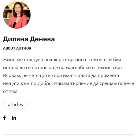
Диляна Денева
ABOUT AUTHOR
Живо ме вълнува всичко, свързано с книгите, и бих
искала да се потопя още по-надълбоко в техния свят.
Вярвам, че четящите хора имат силата да променят
нещата към по-добро. Нямам търпение да срещам повече
от тях!
articles