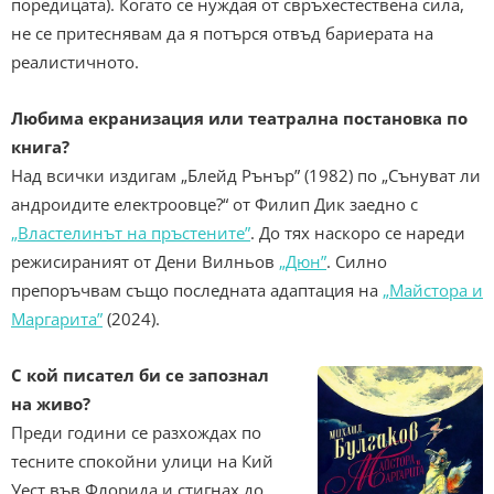
поредицата). Когато се нуждая от свръхестествена сила,
не се притеснявам да я потърся отвъд бариерата на
реалистичното.
Любима екранизация или театрална постановка по
книга?
Над всички издигам „Блейд Рънър” (1982) по „Сънуват ли
андроидите електроовце?“ от Филип Дик заедно с
„Властелинът на пръстените”
. До тях наскоро се нареди
режисираният от Дени Вилньов
„Дюн”
. Силно
препоръчвам също последната адаптация на
„Майстора и
Маргарита”
(2024).
С кой писател би се запознал
на живо?
Преди години се разхождах по
тесните спокойни улици на Кий
Уест във Флорида и стигнах до