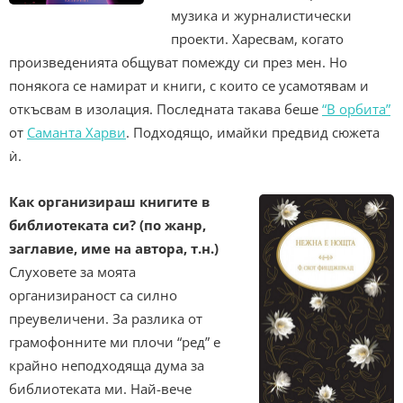
музика и журналистически
проекти. Харесвам, когато
произведенията общуват помежду си през мен. Но
понякога се намират и книги, с които се усамотявам и
откъсвам в изолация. Последната такава беше
“В орбита”
от
Саманта Харви
. Подходящо, имайки предвид сюжета
ѝ.
Как организираш книгите в
библиотеката си? (по жанр,
заглавие, име на автора, т.н.)
Слуховете за моята
организираност са силно
преувеличени. За разлика от
грамофонните ми плочи “ред” е
крайно неподходяща дума за
библиотеката ми. Най-вече