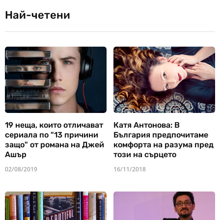
Най-четени
19 неща, които отличават
Катя Антонова: В
сериала по "13 причини
България предпочитаме
защо" от романа на Джей
комфорта на разума пред
Ашър
този на сърцето
02/08/2019
16/11/2018