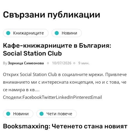
Свързани публикации
Книжарниците
Новини
Кафе-книжарниците в България:
Social Station Club
By
Зорница Симеонова
10/07/2026
9 мин.
Открих Social Station Club в социалните мрежи. Привлече
вниманието ми с интересната концепция, но и с това, че
се намира в кв….
Сподели:FacebookTwitterLinkedInPinterestEmail
Новини
Чети повече
Booksmaxxing: Четенето стана новият