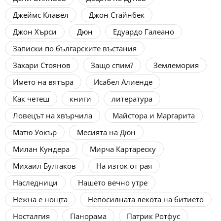
Джеймс Клавел
Джон Стайнбек
Джон Хърси
Дюн
Едуардо Галеано
Записки по българските въстания
Захари Стоянов
Защо спим?
Землемория
Името на вятъра
Исабел Алиенде
Как четеш
книги
литература
Ловецът на хвърчила
Майстора и Маргарита
Матю Уокър
Месията на Дюн
Милан Кундера
Мирча Картареску
Михаил Булгаков
На изток от рая
Наследници
Нашето вечно утре
Нежна е нощта
Непосилната лекота на битието
Носталгия
Панорама
Патрик Ротфус