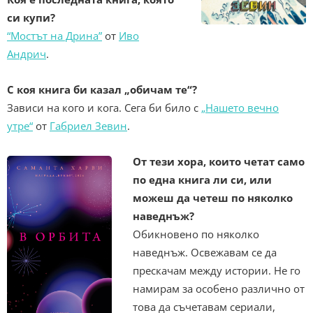
си купи?
“Мостът на Дрина”
от
Иво
Андрич
.
С коя книга би казал „обичам те“?
Зависи на кого и кога. Сега би било с
„Нашето вечно
утре“
от
Габриел Зевин
.
От тези хора, които четат само
по една книга ли си, или
можеш да четеш по няколко
наведнъж?
Обикновено по няколко
наведнъж. Освежавам се да
прескачам между истории. Не го
намирам за особено различно от
това да съчетавам сериали,