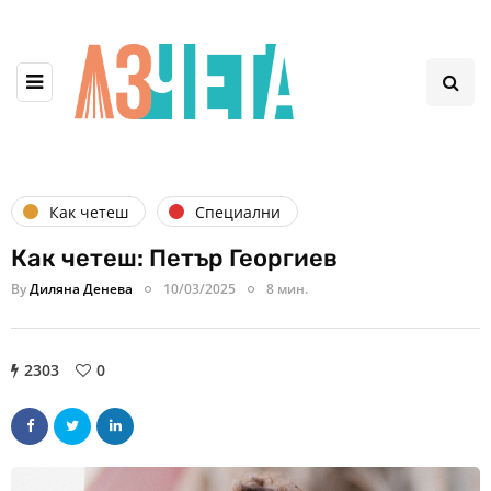
Как четеш
Специални
Как четеш: Петър Георгиев
By
Диляна Денева
10/03/2025
8 мин.
2303
0