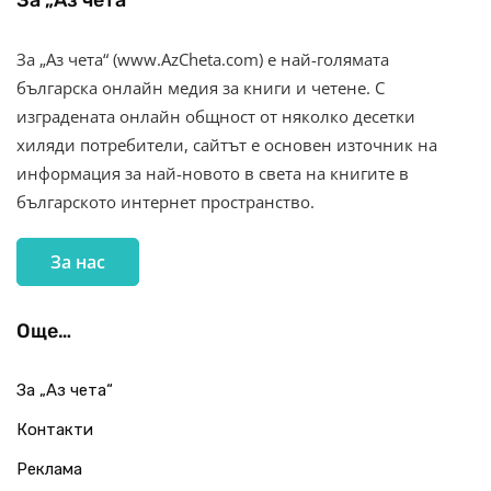
За „Аз чета“
За „Аз чета“ (www.AzCheta.com) е най-голямата
българска онлайн медия за книги и четене. С
изградената онлайн общност от няколко десетки
хиляди потребители, сайтът е основен източник на
информация за най-новото в света на книгите в
българското интернет пространство.
За нас
Още…
За „Аз чета“
Контакти
Реклама