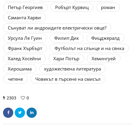
Петър Георгиев
Робърт Курвиц
роман
Саманта Харви
Сънуват ли андроидите електрически овце?
Урсула Ле Гуин
Филип Дик
Фицджералд
Франк Хърбърт
Футболът на слънце и на сянка
Халед Хосейни
Хари Потър
Хемингуей
Хирошима
художествена литература
четене
Човекът в търсене на смисъл
2303
0