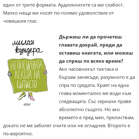
един от трите формата. Аудиокнигите са ми слабост.
Малко неща ми носят по-голямо удоволствие от
човешкия глас.
Държиш ли да прочетеш
главата докрай, преди да
оставиш книгата, или можеш
да спреш по всяко време?
Ако часовникът тиктака и
бързам занякъде, разумното е да
спра по средата. Краят на една
глава моментално ме води към
следващата. Със сериали правя
абсолютно същото. Но ако
времето е пред мен, прелиствам,
докато не ме заболят очите или не огладнея. Второто е
по-вероятно.