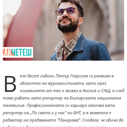
В
ече десет години Петър Георгиев се развива в
областта на журналистиката, като през
половината от тях е живял в Англия и САЩ, а след
това работи като репортер на Българската национална
телевизия. Професионалната си кариера започва като
репортер на „По света и у нас“ по БНТ, а в момента е
редактор на предаването “Панорама”. Споделя, че обича да