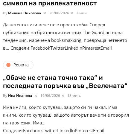
символ на привлекателност
By
Милена Николова
20/06/2026
2 мин.
Да четеш книги вече не е просто хоби. Според
публикация на британския вестник The Guardian нова
тенденция, наречена booksmaxxing, превръща четенето
в… Сподели:FacebookTwitterLinkedInPinterestEmail
Ревюта
„Обаче не стана точно така“ и
последната поръчка във „Вселената“
By
Ива Иванова
19/06/2026
13 мин.
Има книги, които купуваш, защото си ги чакал. Има
книги, които купуваш, защото авторът вече ти е говорил
на твоя език. Има…
Сподели:FacebookTwitterLinkedInPinterestEmail