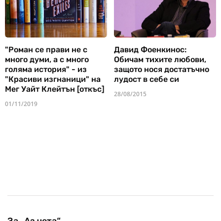
"Роман се прави не с
Давид Фоенкинос:
много думи, а с много
Обичам тихите любови,
голяма история" - из
защото нося достатъчно
"Красиви изгнаници" на
лудост в себе си
Мег Уайт Клейтън [откъс]
28/08/2015
01/11/2019