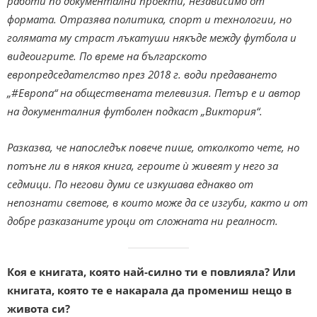
работи по документални проекти, независимо от
формата. Отразява политика, спорт и технологии, но
голямата му страст лъкатуши някъде между футбола и
видеоигрите. По време на българското
европредседателство през 2018 г. води предаването
„#Европа“ на обществената телевизия. Петър е и автор
на документалния футболен подкаст „Виктория“.
Разказва, че напоследък повече пише, отколкото чете, но
потъне ли в някоя книга, героите ѝ живеят у него за
седмици. По негови думи се изкушава еднакво от
непознати светове, в които може да се изгуби, както и от
добре разказаните уроци от сложната ни реалност.
Коя е книгата, която най-силно ти е повлияла? Или
книгата, която те е накарала да промениш нещо в
живота си?