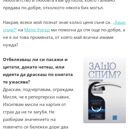
предава по-добре, отколкото някога бих могъл.
Накрая, всеки мой познат знае колко ценя съня си.
„Защо
спим?“
на
Матю Уокър
ми помогна да спя още по-добре, а
не е ли това промяната, от която май всички имаме
нужда?
Отбелязваш ли си пасажи и
цитати, докато четеш, или
идеята да драскаш по книгата
те ужасява?
Драскам, подчертавам, ограждам.
Мисля, че е репортерски навик.
Изсипвам мисли на хартия от
страх да не ги загубя. Не
разбирам значението на
повечето си бележки дори два