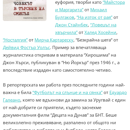
еуфория, творби като
“Майстора
и Маргарита”
от
Михаил
Булгаков
,
“На изток от рая”
от
Джон Стайнбек
,
“Ловецът на
хвърчила”
от
Халед Хосейни
,
“Носталгия”
от
Мирча Картареску
, “Безкрайна шега“ от
Дейвид Фостър Уолъс
. Пример за впечатляваща
журналистика откривам в материала “Хирошима” на
Джон Хърси, публикуван в “Ню Йоркър” през 1946 г., а
впоследствие издаден като самостоятелно четиво.
В репортерската ми работа през последните години най-
важна е била
“Футболът на слънце и на сянка”
от
Едуардо
Галеано
, която ме вдъхнови да замина за Уругвай с един
от най-добрите си приятели, където заснехме
документалния филм “Децата на Дунав” за БНТ. Беше
великолепно преживяване, разпалено от общото ни
любопитство и любовта към футбола, която Галеано