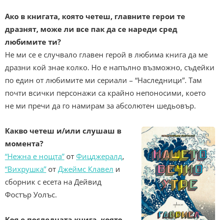
Ако в книгата, която четеш, главните герои те
дразнят, може ли все пак да се нареди сред
любимите ти?
Не ми се е случвало главен герой в любима книга да ме
дразни кой знае колко. Но е напълно възможно, съдейки
по един от любимите ми сериали – “Наследници”. Там
почти всички персонажи са крайно непоносими, което
не ми пречи да го намирам за абсолютен шедьовър.
Какво четеш и/или слушаш в
момента?
“Нежна е нощта”
от
Фицджералд
,
“Вихрушка”
от
Джеймс Клавел
и
сборник с есета на Дейвид
Фостър Уолъс.
Коя е последната книга, която