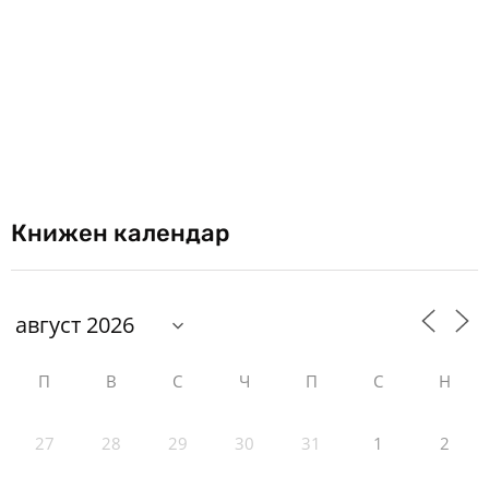
Книжен календар
П
В
С
Ч
П
С
Н
27
28
29
30
31
1
2