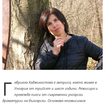
Г
абриела Хаджикостова е актриса, която живее в
Унгария от трийсет и шест години. Режисира и
превежда пиеси от съвременни унгарски
драматурзи на български. Основава независимия