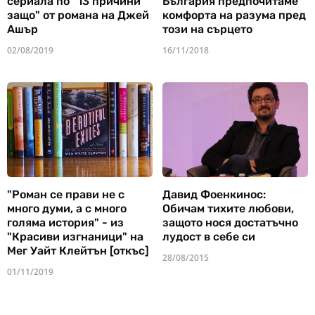
сериала по "13 причини
България предпочитаме
защо" от романа на Джей
комфорта на разума пред
Ашър
този на сърцето
02/08/2019
16/11/2018
"Роман се прави не с
Давид Фоенкинос:
много думи, а с много
Обичам тихите любови,
голяма история" - из
защото нося достатъчно
"Красиви изгнаници" на
лудост в себе си
Мег Уайт Клейтън [откъс]
28/08/2015
01/11/2019