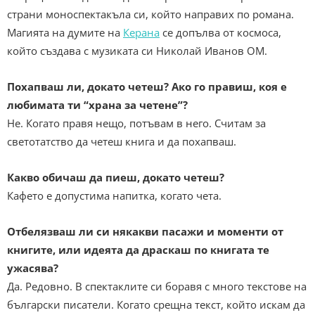
страни моноспектакъла си, който направих по романа.
Магията на думите на
Керана
се допълва от космоса,
който създава с музиката си Николай Иванов ОМ.
Похапваш ли, докато четеш? Ако го правиш, коя е
любимата ти “храна за четене”?
Не. Когато правя нещо, потъвам в него. Считам за
светотатство да четеш книга и да похапваш.
Какво обичаш да пиеш, докато четеш?
Кафето е допустима напитка, когато чета.
Отбелязваш ли си някакви пасажи и моменти от
книгите, или идеята да драскаш по книгата те
ужасява?
Да. Редовно. В спектаклите си боравя с много текстове на
български писатели. Когато срещна текст, който искам да