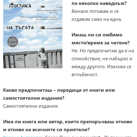
по няколко наведнъж?
Винаги потъвам и се
отдавам само на една.
Имаш ли си любимо
място/време за четене?
Не. Но предпочитам да е на
спокойствие, не набързо и
между другото. Изисква се
вглъбеност.
Какво предпочиташ – поредици от книги или
самостоятелни издания?
Самостоятелни издания.
Има ли книга или автор, които препоръчваш отново
и отново на всичките си приятели?