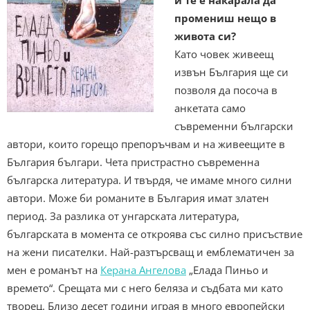
и те е накарала да
промениш нещо в
живота си?
Като човек живеещ
извън България ще си
позволя да посоча в
анкетата само
съвременни български
автори, които горещо препоръчвам и на живеещите в
България българи. Чета пристрастно съвременна
българска литература. И твърдя, че имаме много силни
автори. Може би романите в България имат златен
период. За разлика от унгарската литература,
българската в момента се откроява със силно присъствие
на жени писателки. Най-разтърсващ и емблематичен за
мен е романът на
Керана Ангелова
„Елада Пиньо и
времето“. Срещата ми с него беляза и съдбата ми като
творец. Близо десет години играя в много европейски