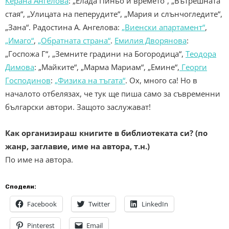
Керана Ангелова
: „Елада Пиньо и времето“, „Вътрешната
стая“, „Улицата на пеперудите“, „Мария и слънчогледите“,
„Зана“. Радостина А. Ангелова:
„Виенски апартамент“
,
„Имаго“
,
„Обратната страна“
.
Емилия Дворянова
:
„Госпожа Г“, „Земните градини на Богородица“,
Теодора
Димова
: „Майките“, „Марма Мариам“, „Емине“,
Георги
Господинов
:
„Физика на тъгата“
. Ох, много са! Но в
началото отбелязах, че тук ще пиша само за съвременни
български автори. Защото заслужават!
Как организираш книгите в библиотеката си? (по
жанр, заглавие, име на автора, т.н.)
По име на автора.
Сподели:
Facebook
Twitter
LinkedIn
Pinterest
Email