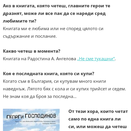
Ако в книгата, която четеш, главните герои те
дразнят, може ли все пак да се нареди сред
любимите ти?
Книгата ми е любима или не според цялото си
съдържание и послание.
Какво четеш в момента?
Книгата на Радостина А. Ангелова
„Не сме тукашни“
.
Коя е последната книга, която си купи?
Когато съм в България, си купувам много книги
наведнъж. Лятото бях с кола и си купих трийсет и седем.
Не знам коя да броя за последна…
От тези хора, които четат
само по една книга ли
си, или можеш да четеш