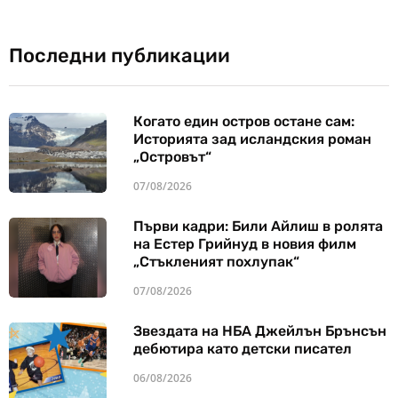
Последни публикации
Когато един остров остане сам:
Историята зад исландския роман
„Островът“
07/08/2026
Първи кадри: Били Айлиш в ролята
на Естер Грийнуд в новия филм
„Стъкленият похлупак“
07/08/2026
Звездата на НБА Джейлън Брънсън
дебютира като детски писател
06/08/2026