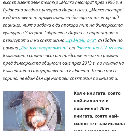
експериментален театър „Малко театро“ през 1996 г. в
Будапеща заедно с унгареца Ищван Наги. „Малко театро“
е единственият професионален български театър зад
граница, чиято задача е да прокара път на българската
култура в Унгария. Габриела и Ищван си партнират в
режисурата и на спектакъла
„Цъфнали очи“
, създаден по
романа
„Виенски апартамент“
от
Радостина А. Ангелова
.
Българката стана част от представянето на романа
пред българската общност още през 2013 г. по покана на
Българското самоуправление в Будапещa. Тогава тя се
зарича, че един ден ще направи спектакъл по книгата.
Коя е книгата, която
най-силно ти е
повлияла? Или
книгата, която най-
силно те е замислила