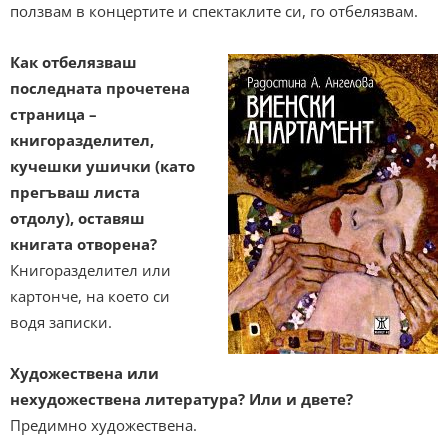
ползвам в концертите и спектаклите си, го отбелязвам.
Как отбелязваш
последната прочетена
страница –
книгоразделител,
кучешки ушички (като
прегъваш листа
отдолу), оставяш
книгата отворена?
Книгоразделител или
картонче, на което си
водя записки.
Художествена или
нехудожествена литература? Или и двете?
Предимно художествена.