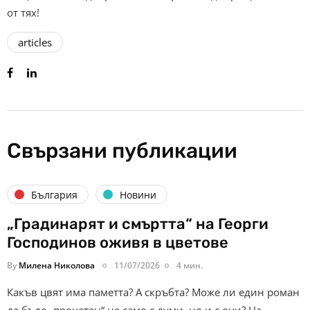
от тях!
articles
Свързани публикации
България
Новини
„Градинарят и смъртта“ на Георги
Господинов оживя в цветове
By
Милена Николова
11/07/2026
4 мин.
Какъв цвят има паметта? А скръбта? Може ли един роман