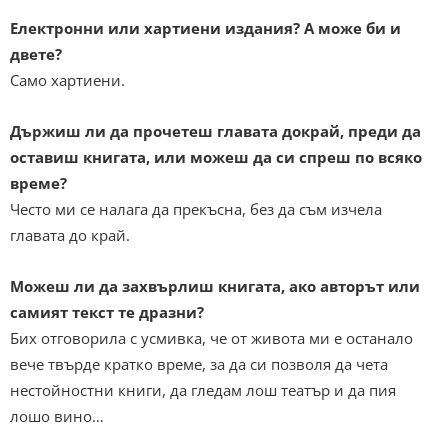
Eлектронни или хартиени издания? А може би и
двете?
Само хартиени.
Държиш ли да прочетеш главата докрай, преди да
оставиш книгата, или можеш да си спреш по всяко
време?
Често ми се налага да прекъсна, без да съм изчела
главата до край.
Можеш ли да захвърлиш книгата, ако авторът или
самият текст те дразни?
Бих отговорила с усмивка, че от живота ми е останало
вече твърде кратко време, за да си позволя да чета
нестойностни книги, да гледам лош театър и да пия
лошо вино…