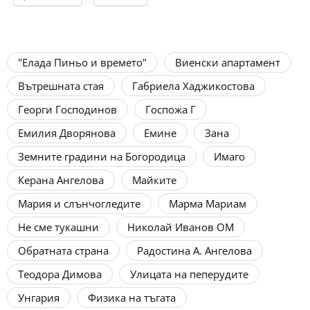
"Елада Пиньо и времето"
Виенски апартамент
Вътрешната стая
Габриела Хаджикостова
Георги Господинов
Госпожа Г
Емилия Дворянова
Емине
Зана
Земните градини на Богородица
Имаго
Керана Ангелова
Майките
Мария и слънчогледите
Марма Мариам
Не сме тукашни
Николай Иванов ОМ
Обратната страна
Радостина А. Ангелова
Теодора Димова
Улицата на пеперудите
Унгария
Физика на тъгата