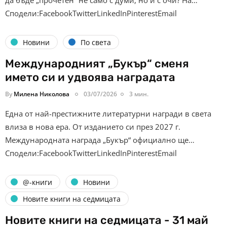
да бъде „прочетен“ не само с думи, но и с очи? На…
Сподели:FacebookTwitterLinkedInPinterestEmail
Новини
По света
Международният „Букър“ сменя
името си и удвоява наградата
By
Милена Николова
03/07/2026
3 мин.
Една от най-престижните литературни награди в света
влиза в нова ера. От изданието си през 2027 г.
Международната награда „Букър“ официално ще…
Сподели:FacebookTwitterLinkedInPinterestEmail
@-книги
Новини
Новите книги на седмицата
Новите книги на седмицата - 31 май