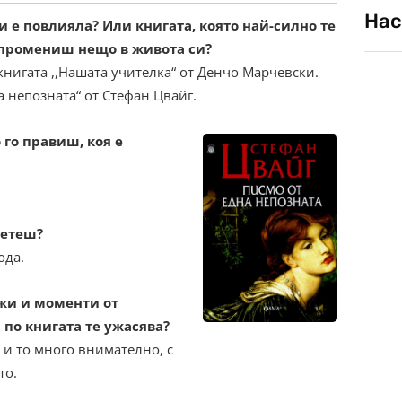
Нас
ти е повлияла? Или книгата, която най-силно те
а промениш нещо в живота си?
книгата ,,Нашата учителка“ от Денчо Марчевски.
 непозната“ от Стефан Цвайг.
 го правиш, коя е
четеш?
ода.
жи и моменти от
 по книгата те ужасява?
– и то много внимателно, с
то.