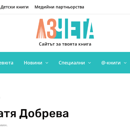
Детски книги
Медийни партньорства
Сайтът за твоята книга
евюта
Новини
Специални
@-книги
атя Добрева
 мин.