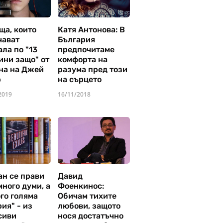
ща, които
Катя Антонова: В
чават
България
ла по "13
предпочитаме
ини защо" от
комфорта на
на на Джей
разума пред този
р
на сърцето
2019
16/11/2018
ан се прави
Давид
много думи, а
Фоенкинос:
го голяма
Обичам тихите
ия" - из
любови, защото
сиви
нося достатъчно