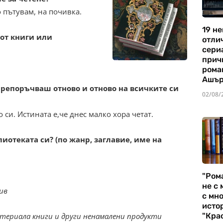
о пътувам, на почивка.
19 не
от книги или
отли
сериа
прич
рома
Ашъ
препоръчваш отново и отново на всичките си
02/08/
 си. Истината е,че днес малко хора четат.
иотеката си? (по жанр, заглавие, име на
"Ром
не с 
ив
с мно
истор
териала книги и други ненамалени продукти
"Кра