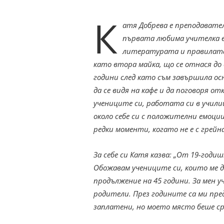
К
атя Добрева е преподавател 
първата любима учителка в
литературата и правилата 
като втора майка, що се отнася до
години след като съм завършила осн
да се видя на кафе и да поговоря о
учениците си, работата си в учили
около себе си с положителни емоции
редки моменти, когато не е с грейна
За себе си Катя казва: „От 19-год
Обожавам учениците си, които ме дар
продължение на 45 години. За мен 
родители. През годините са ми пре
заплатени, но моето място беше сре