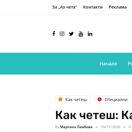
За „Аз чета“
Контакти
Реклама
Начало
Р
Как четеш
Специални
Как четеш: К
By
Мартина Ламбова
16/11/2020
4