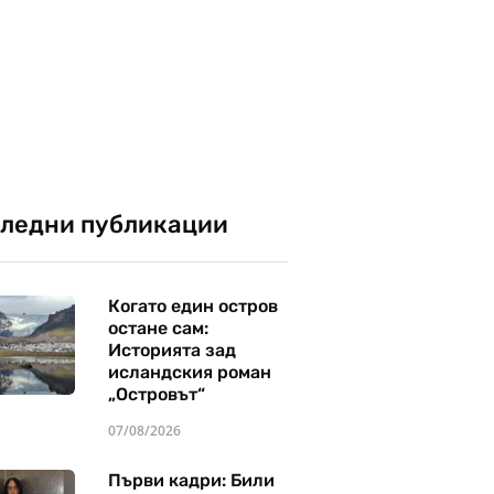
ледни публикации
Когато един остров
остане сам:
Историята зад
исландския роман
„Островът“
07/08/2026
Първи кадри: Били