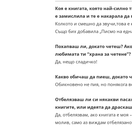
Коя е книгата, която най-силно 
е замислила и те е накарала д
Колкото и смешно да звучи,това е 
Също бих добавила „Писмо на една
Похапваш ли, докато четеш? Ако
любимата ти “храна за четене”?
Да, нещо сладичко!
Какво обичаш да пиеш, докато 
Обикновено не пия, но понякога в
Отбелязваш ли си някакви паса
книгите, или идеята да драскаш
Да, отбелязвам, ако книгата е моя 
молив, само аз виждам отбелязано