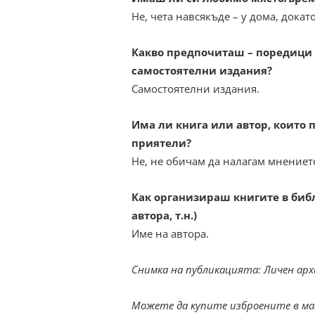
Не, чета навсякъде – у дома, докат
Какво предпочиташ – поредици 
самостоятелни издания?
Самостоятелни издания.
Има ли книга или автор, които 
приятели?
Не, не обичам да налагам мнението
Как организираш книгите в библ
автора, т.н.)
Име на автора.
Снимка на публикацията: Личен арх
Можете да купите изброените в ма