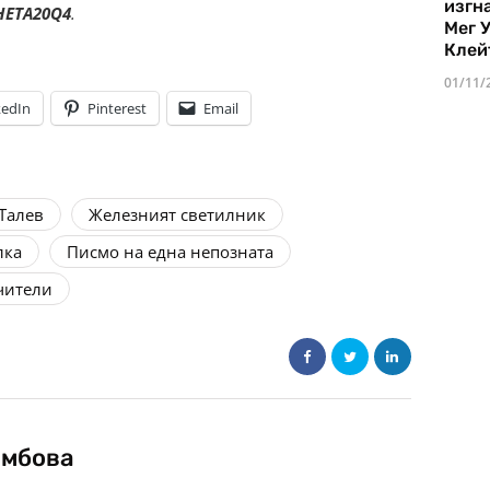
изгн
HETA20Q4
.
Мег 
Клей
01/11/
kedIn
Pinterest
Email
Талев
Железният светилник
лка
Писмо на една непозната
чители
амбова