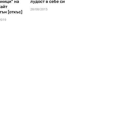
аници" на
лудост в себе си
Уайт
28/08/2015
тън [откъс]
2019