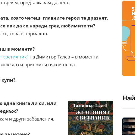
ахвърлям, продължавам да чета.
гата, която четеш, главните герои те дразнят,
се пак да се нареди сред любимите ти?
а се, това е нормално.
еш в момента?
т светилник“
на Димитър Талев – в момента
бваше да си припомня някои неща.
и купи?
Най
по една книга ли си, или
веднъж?
скам и други забавления.
 за четене?