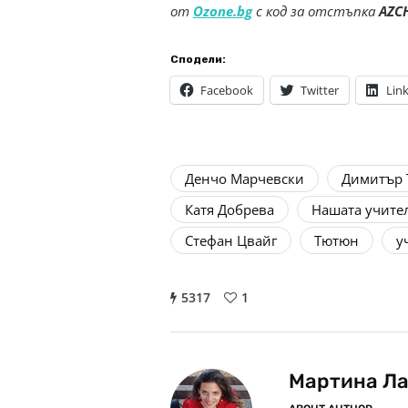
от
Ozone.bg
с код за отстъпка
AZC
Сподели:
Facebook
Twitter
Lin
Денчо Марчевски
Димитър 
Катя Добрева
Нашата учите
Стефан Цвайг
Тютюн
у
5317
1
Мартина Л