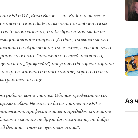
по БЕЛ в ОУ „Иван Вазов“ – гр. Видин и за мен е
 живота. Тя ми даде пламъчето за любовта към
на българския език, а и безброй пъти ми беше
 емоционалните въпроси. До днес, толкова много
овното си образование, тя е човек, с когото мога
ткрито за всичко. Отдадена на семейството си,
щето и на „Орифлейм“, тя успява да зареди хората
 и вяра в живота и в тях самите, дори и в онези
ла усмивка на лице.
ишна работя като учител. Обичам професията си.
Аз 
иха с обич. Не е лесно да си учител по БЕЛ в
учителската професия е завет, предаден от моите
длагани какви ли не други длъножности, по-добре
д децата – там се чувствах жива!“.