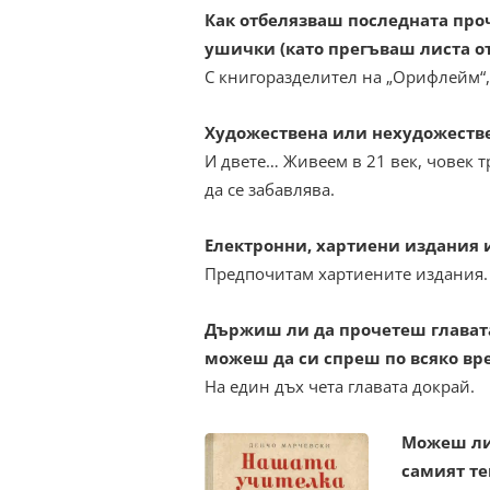
Как отбелязваш последната про
ушички (като прегъваш листа от
С книгоразделител на „Орифлейм“, 
Художествена или нехудожестве
И двете… Живеем в 21 век, човек т
да се забавлява.
Eлектронни, хартиени издания 
Предпочитам хартиените издания.
Държиш ли да прочетеш главата
можеш да си спреш по всяко вр
На един дъх чета главата докрай.
Можеш ли 
самият те