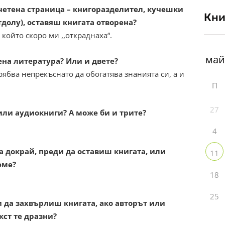
четена страница – книгоразделител, кучешки
Кни
долу), оставяш книгата отворена?
който скоро ми ,,откраднаха“.
на литература? Или и двете?
рябва непрекъснато да обогатява знанията си, а и
П
27
или аудиокниги? А може би и трите?
4
 докрай, преди да оставиш книгата, или
11
еме?
18
25
да захвърлиш книгата, ако авторът или
кст те дразни?