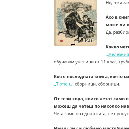
Не, не я з
Ако в кни
може ли в
Да, разбир
Какво чет
,,Железния
обучавам ученици от 11 клас, тря
Коя е последната книга, която с
,,
Тютюн
„
, сборници, сборници…
От тези хора, които четат само 
можеш да четеш по няколко на
Чета само по една книга, не пропу
Имаш ли си любимо място/време