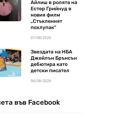
Айлиш в ролята на
Естер Грийнуд в
новия филм
„Стъкленият
похлупак“
07/08/2026
Звездата на НБА
Джейлън Брънсън
дебютира като
детски писател
06/08/2026
чета във Facebook