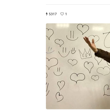
5317
1