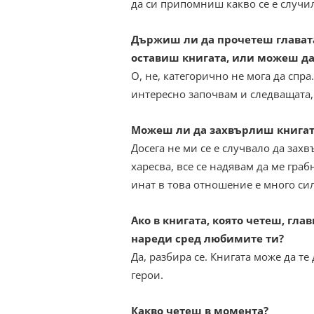
да си припомниш какво се е случи
Държиш ли да прочетеш главата
оставиш книгата, или можеш да
О, не, категорично не мога да спра
интересно започвам и следващата, 
Можеш ли да захвърлиш книгата,
Досега не ми се е случвало да зах
харесва, все се надявам да ме гра
инат в това отношение е много си
Ако в книгата, която четеш, глав
нареди сред любимите ти?
Да, разбира се. Книгата може да т
герои.
Какво четеш в момента?