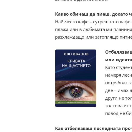
Какво обичаш да пиеш, докато 
Най-често кафе – сутрешното кафе 
плажа или в любимата ми планина
разхлаждащо или затоплящо питие,
Отбелязваш
или идеята
Като студен
намеря лесн
потрябват з
две – имах 
други не то
толкова инт
повод не би
Как отбелязваш последната про