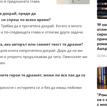
ло в предишната глава.
 докрай, преди да
 си спреш по всяко време?
19 не
. Трябва да е прочетена докрай. Когато е много
отли
и по-следващата глава и отлагам други задачи.
сериа
прич
рома
 ако авторът или самият текст те дразни?
Ашъ
върля книга непрочетена докрай. Дори да не ми
02/08/
бне и упорито продължавам да чета. Овенският ми
лен.
ните герои те дразнят, може ли все пак да се
е докосне с историята си и без да имаш любими
"Ром
не с 
с мно