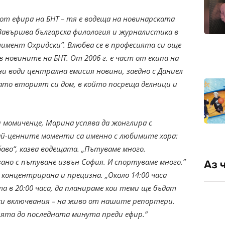
т ефира на БНТ – тя е водеща на новинарската
. Завършва българска филология и журналистика в
имент Охридски”. Влюбва се в професията си още
 новините на БНТ. От 2006 г. е част от екипа на
ни води централна емисия новини, заедно с Даниел
ато вторият си дом, в който посреща делници и
и момиченце, Марина успява да жонглира с
ай-ценните моменти са именно с любимите хора:
аво“, казва водещата. „Пътуваме много.
зано с пътуване извън София. И спортуваме много.”
Аз 
 концентрирана и прецизна. „Около 14:00 часа
а в 20:00 часа, да планираме кои теми ще бъдат
ки включвания – на живо от нашите репортери.
та до последната минута преди ефир.“