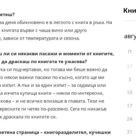
Кни
четеш?
за деня обикновено е в леглото с книга в ръка. На
 книгата върви с чаша вино или друго
 зависи от температурата и сезона.
П
 ли си някакви пасажи и моменти от книгите,
 да драскаш по книгата те ужасява?
27
тка си подчертавах, но тогава ми беше важно да
о някои важни пасажи по-късно, когато ще ми
3
а изпит. А пък и за един изпит – за седмица или
10
да изчета купища книги – някои по-интересни,
лкова – и не всичко влизаше в главата. Тези не
17
ересните ги четях по-разсеяно. Сега по никакъв
х драскала по книгите си.
24
31
четена страница – книгоразделител, кучешки