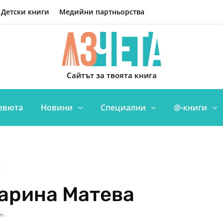
Детски книги
Медийни партньорства
Сайтът за твоята книга
евюта
Новини
Специални
@-книги
Марина Матева
н.