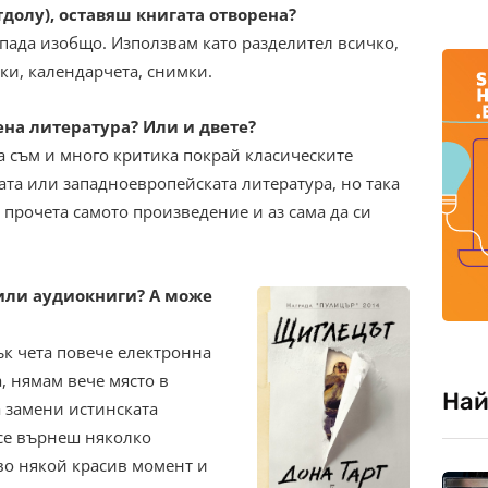
долу), оставяш книгата отворена?
опада изобщо. Използвам като разделител всичко,
ки, календарчета, снимки.
на литература? Или и двете?
 съм и много критика покрай класическите
ата или западноевропейската литература, но така
 прочета самото произведение и аз сама да си
или аудиокниги? А може
к чета повече електронна
, нямам вече място в
Най
 замени истинската
 се върнеш няколко
во някой красив момент и