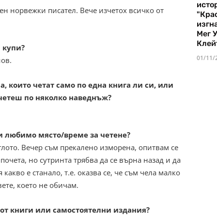
истор
н норвежки писател. Вече изчетох всичко от
"Кра
изгн
Мег 
Клей
и купи?
01/11/
ов.
а, които четат само по една книга ли си, или
четеш по няколко наведнъж?
 любимо място/време за четене?
глото. Вечер съм прекалено изморена, опитвам се
 почета, но сутринта трябва да се върна назад и да
какво е станало, т.е. оказва се, че съм чела малко
ете, което не обичам.
от книги или самостоятелни издания?