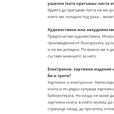
ушички (като прегъваш листа от
Идеята да прегъвам листа не ми д
което ми попадне под ръка – визит
Художествена или нехудожестве
Предпочитам художествена. Изчела
произведения от българската, руск
и не ми допадна. По-важно ми е да
съставя мнението за него.
Eлектронни, хартиени издания 
би и трите?
Хартиени и електронни. Напоследъ
книга и по-рядко купувам хартиена
библиотеката. Но нищо не може да
хартиена книга, в която можеш да
страници назад, да прочетеш отно