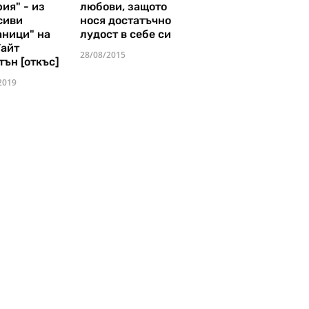
ия" - из
любови, защото
сиви
нося достатъчно
аници" на
лудост в себе си
Уайт
28/08/2015
тън [откъс]
2019