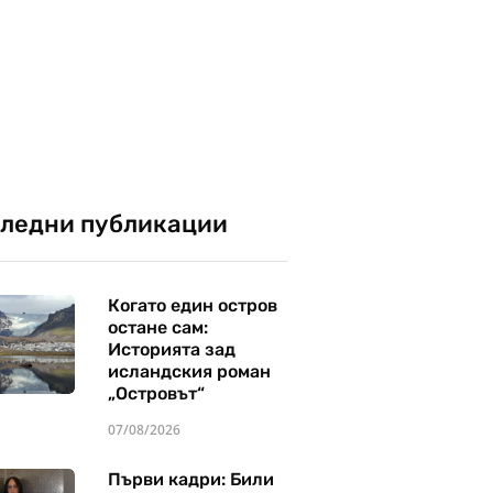
ледни публикации
Когато един остров
остане сам:
Историята зад
исландския роман
„Островът“
07/08/2026
Първи кадри: Били