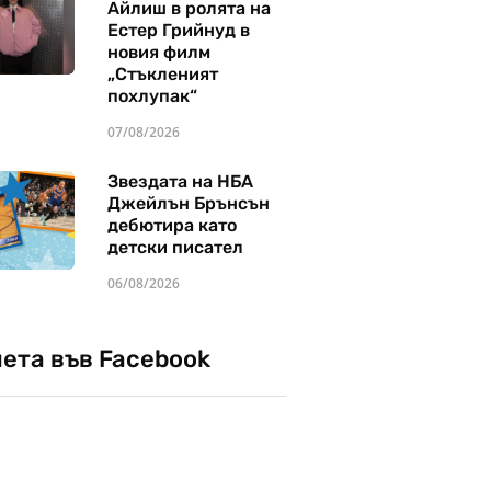
Айлиш в ролята на
Естер Грийнуд в
новия филм
„Стъкленият
похлупак“
07/08/2026
Звездата на НБА
Джейлън Брънсън
дебютира като
детски писател
06/08/2026
чета във Facebook