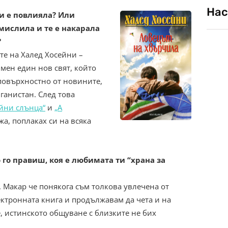
Нас
ти е повлияла? Или
амислила и те е накарала
?
те на Халед Хосейни –
мен един нов свят, който
повърхностно от новините,
фганистан. След това
йни слънца“
и
„А
ажа, поплаках си на всяка
 го правиш, коя е любимата ти “храна за
. Макар че понякога съм толкова увлечена от
лектронната книга и продължавам да чета и на
е, истинското общуване с близките не бих