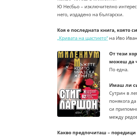
Ю Несбьо – изключително интересе
него, издадено на български.
Коя е последната книга, която с
„Кривата на щастието“
на Иво Иван
От тези хор
можеш да 
По една.
Имаш ли си
Сутрин в ле
понякога да
си припомня 
между редов
Какво предпочиташ – поредици 