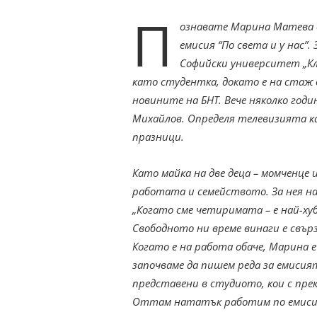
П
ознавате Марина Матева о
емисия “По света и у нас”
Софийски университет „Кл
като студентка, докато е на стаж в
новините на БНТ. Вече няколко годи
Михайлов. Определя телевизията к
празници.
Като майка на две деца – момченце 
работата и семейството. За нея н
„Когато сме четиримата – е най-хуб
Свободното ни време винаги е свър
Когато е на работа обаче, Марина е
започваме да пишем реда за емисият
представени в студиото, кои с пре
Оттам нататък работим по емисия