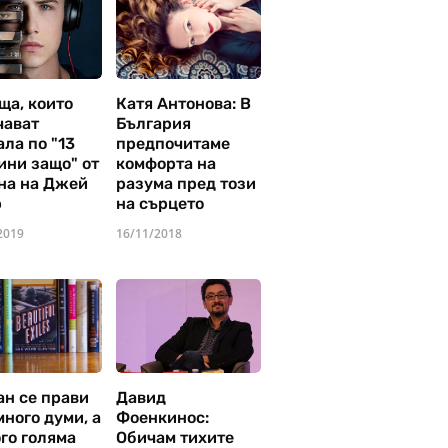
ща, които
Катя Антонова: В
чават
България
ла по "13
предпочитаме
ини защо" от
комфорта на
на на Джей
разума пред този
р
на сърцето
2019
16/11/2018
ан се прави
Давид
много думи, а
Фоенкинос:
го голяма
Обичам тихите