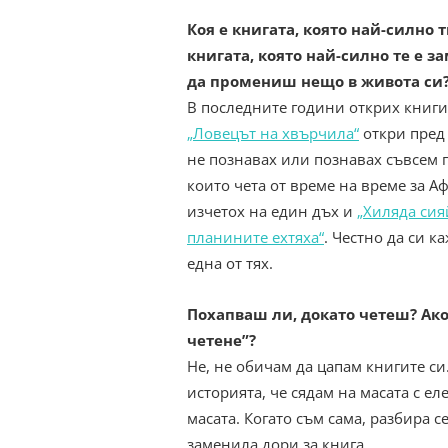
Коя е книгата, която най-силно 
книгата, която най-силно те е з
да промениш нещо в живота си
В последните години открих книги
„Ловецът на хвърчила“
откри пред 
не познавах или познавах съвсем 
които чета от време на време за А
изчетох на един дъх и
„Хиляда сия
планините ехтяха“
. Честно да си к
една от тях.
Похапваш ли, докато четеш? Ако
четене”?
Не, не обичам да цапам книгите си
историята, че сядам на масата с е
масата. Когато съм сама, разбира с
заменила дори за книга.