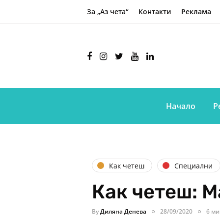
За „Аз чета“
Контакти
Реклама
Начало
Р
Как четеш
Специални
Как четеш: 
By
Диляна Денева
28/09/2020
6 ми