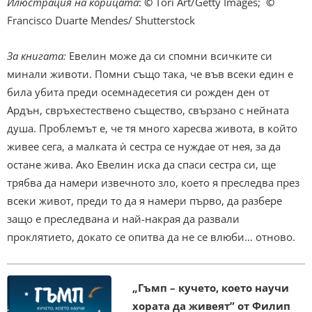
Илюстрация на корицата
:
©
Tori Art/Getty Images;
©
Francisco Duarte Mendes/ Shutterstock
За книгата:
Евелин може да си спомни всичките си
минали животи. Помни също така, че във всеки един е
била убита преди осемнадесетия си рожден ден от
Ардън, свръхестествено същество, свързано с нейната
душа. Проблемът е, че тя много харесва живота, в който
живее сега, а малката ѝ сестра се нуждае от нея, за да
остане жива. Ако Евелин иска да спаси сестра си, ще
трябва да намери извечното зло, което я преследва през
всеки живот, преди то да я намери първо, да разбере
защо е преследвана и най-накрая да развали
проклятието, докато се опитва да не се влюби… отново.
„Гъмп – кучето, което научи
хората да живеят” от Филип