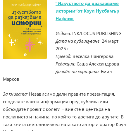
“Изкуството да разказваме
истории“от Коул Нусбамър
Нафлик
Издава
: INK/LOCUS PUBLISHING
Дата на публикуване
: 24 март
2025 г.
Превод
: Веселка Лангерова
Редакция:
Саша Александрова
Дизайн на корицата:
Емил
Марков
За книгата:
Независимо дали правите презентация,
споделяте важна информация пред публика или
обсъждате проект с колеги – вие сте в центъра на
посланието и начина, по който то достига до другите. В
тази книга световноизвестната като автор и оратор Коул