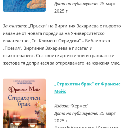
Дата на публикуване
: 25 март
2025 г.
За книгата:
„Пръски“ на Виргиния Захариева е първото
издание от новата поредица на Университетско
издателство „Св. Климент Охридски“ – Библиотека
„Поезия“. Виргиния Захариева е писател и
психотерапевт. Със своите артистични и граждански
жестове тя допринася за открояването на женския глас.
„Страхотен брак“ от Франсис
Мейс
Издава:
“Хермес”
Дата на публикуване:
25 март
2025 г.
Превод:
Красимира Абаджиева