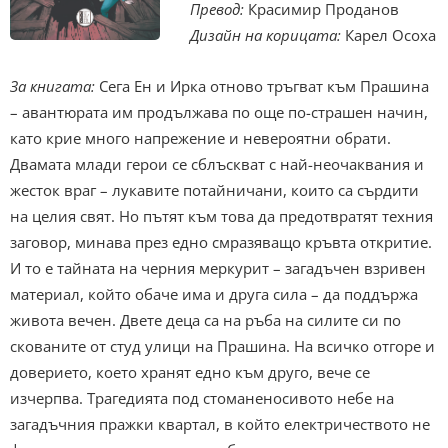
Превод:
Красимир Проданов
Дизайн на корицата:
Карел Осоха
За книгата:
Сега Ен и Ирка отново тръгват към Прашина
– авантюрата им продължава по още по-страшен начин,
като крие много напрежение и невероятни обрати.
Двамата млади герои се сблъскват с най-неочаквания и
жесток враг – лукавите потайничани, които са сърдити
на целия свят. Но пътят към това да предотвратят техния
заговор, минава през едно смразяващо кръвта откритие.
И то е тайната на черния меркурит – загадъчен взривен
материал, който обаче има и друга сила – да поддържа
живота вечен. Двете деца са на ръба на силите си по
скованите от студ улици на Прашина. На всичко отгоре и
доверието, което хранят едно към друго, вече се
изчерпва. Трагедията под стоманеносивото небе на
загадъчния пражки квартал, в който електричеството не