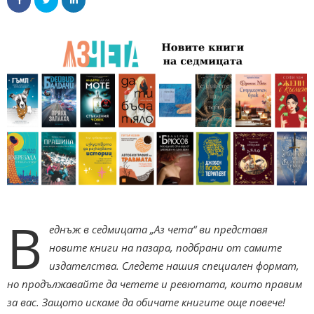
В
еднъж в седмицата „Аз чета“ ви представя
новите книги на пазара, подбрани от самите
издателства. Следете нашия специален формат,
но продължавайте да четете и ревютата, които правим
за вас. Защото искаме да обичате книгите още повече!