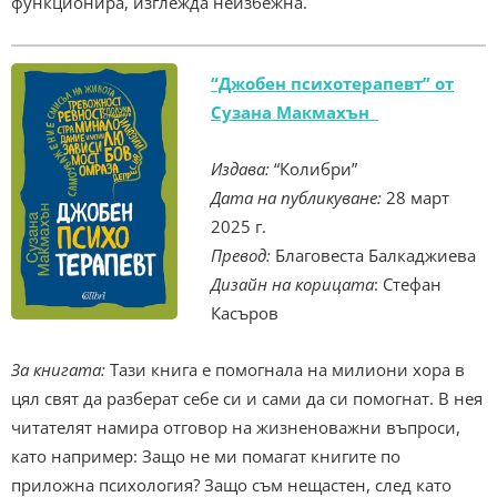
функционира, изглежда неизбежна.
“Джобен психотерапевт” от
Сузана Макмахън
Издава:
“Колибри”
Дата на публикуване:
28 март
2025 г.
Превод:
Благовеста Балкаджиева
Дизайн на к
орицата
: Стефан
Касъров
За книгата:
Тази книга е помогнала на милиони хора в
цял свят да разберат себе си и сами да си помогнат. В нея
читателят намира отговор на жизненоважни въпроси,
като например: Защо не ми помагат книгите по
приложна психология? Защо съм нещастен, след като