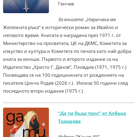
Генчев
За книгата:
„Наричаха ме
Желязната ръка“ е исторически роман за Ивайло и
неговото време. Книгата е наградена през 1971 г. от
Министерство на просветата, ЦК на ДКМС, Комитета за
изкуство и култура и Комитета по печата като най-добра
книга за юноши. Първото и второто издание са на
Издателство „Христо Г. Данов“, Пловдив (1971, 1975 г.)
Посвещава се на 100-годишнината от рождението на
писателя Цончо Родев (2026 г.). Излиза 50 години след
последното второ издание (1975 г.)
“Да ти бъда тяло” от Албена
Тодорова
Издава:
“Жанет 45”