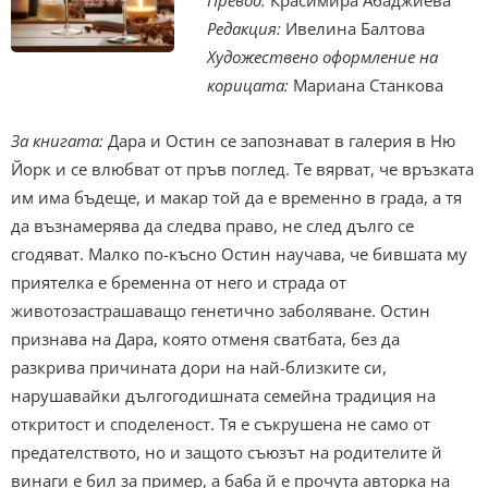
Редакция:
Ивелина Балтова
Художествено оформление на
корицата:
Мариана Станкова
За книгата:
Дара и Остин се запознават в галерия в Ню
Йорк и се влюбват от пръв поглед. Те вярват, че връзката
им има бъдеще, и макар той да е временно в града, а тя
да възнамерява да следва правo, не след дълго се
сгодяват. Малко по-късно Остин научава, че бившата му
приятелка е бременна от него и страда от
животозастрашаващо генетично заболяване. Остин
признава на Дара, която отменя сватбата, без да
разкрива причината дори на най-близките си,
нарушавайки дългогодишната семейна традиция на
откритост и споделеност. Тя е съкрушена не само от
предателството, но и защото съюзът на родителите й
винаги е бил за пример, а баба й е прочута авторка на