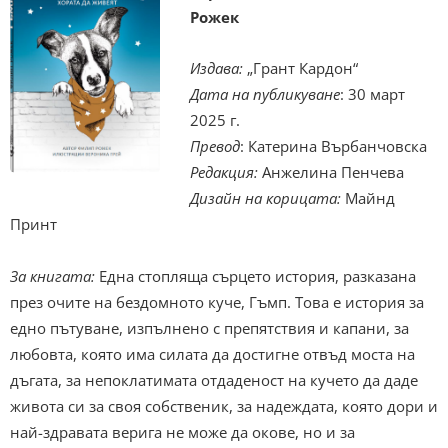
Рожек
Издава:
„Грант Кардон“
Дата на публикуване
: 30 март
2025 г.
Превод
: Катерина Върбанчовска
Редакция:
Анжелина Пенчева
Дизайн на корицата:
Майнд
Принт
За книгата:
Една стопляща сърцето история, разказана
през очите на бездомното куче, Гъмп. Това е история за
едно пътуване, изпълнено с препятствия и капани, за
любовта, която има силата да достигне отвъд моста на
дъгата, за непоклатимата отдаденост на кучето да даде
живота си за своя собственик, за надеждата, която дори и
най-здравата верига не може да окове, но и за