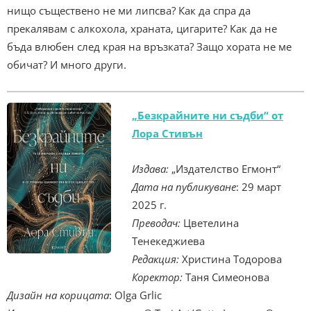
нищо съществено не ми липсва? Как да спра да
прекалявам с алкохола, храната, цигарите? Как да не
бъда влюбен след края на връзката? Защо хората не ме
обичат? И много други.
„Безкрайните ни съдби“ от
Лора Стивън
Издава:
„Издателство Егмонт“
Дата на публикуване
: 29 март
2025 г.
Преводач:
Цветелина
Тенекеджиева
Редакция:
Христина Тодорова
Коректор:
Таня Симеонова
Дизайн на корицата
: Olga Grlic