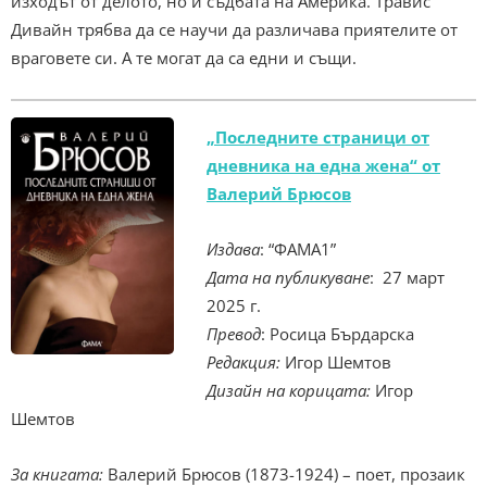
изходът от делото, но и съдбата на Америка. Травис
Дивайн трябва да се научи да различава приятелите от
враговете си. А те могат да са едни и същи.
„Последните страници от
дневника на една жена“ от
Валерий Брюсов
Издава
: “ФАМА1”
Дата на публикуване
: 27 март
2025 г.
Превод
: Росица Бърдарска
Редакция:
Игор Шемтов
Дизайн на корицата:
Игор
Шемтов
За книгата:
Валерий Брюсов (1873-1924) – поет, прозаик