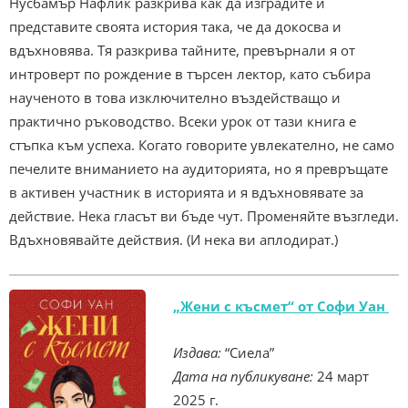
Нусбамър Нафлик разкрива как да изградите и
представите своята история така, че да докосва и
вдъхновява. Тя разкрива тайните, превърнали я от
интроверт по рождение в търсен лектор, като събира
наученото в това изключително въздействащо и
практично ръководство. Всеки урок от тази книга е
стъпка към успеха. Когато говорите увлекателно, не само
печелите вниманието на аудиторията, но я превръщате
в активен участник в историята и я вдъхновявате за
действие. Нека гласът ви бъде чут. Променяйте възгледи.
Вдъхновявайте действия. (И нека ви аплодират.)
„Жени с късмет“ от Софи Уан
Издава:
“Сиела”
Дата на публикуване:
24 март
2025 г.