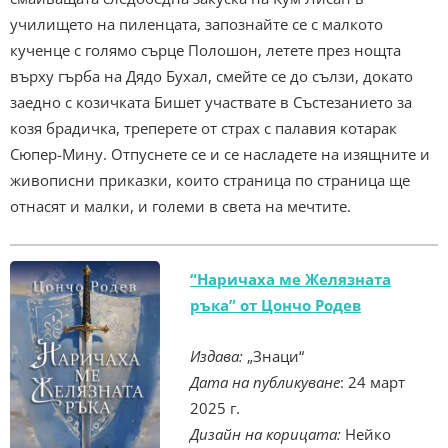
училището на пиленцата, запознайте се с малкото
кученце с голямо сърце Полошон, летете през нощта
върху гърба на Дядо Бухал, смейте се до сълзи, докато
заедно с козичката Бишет участвате в Състезанието за
козя брадичка, треперете от страх с палавия котарак
Сюпер-Мину. Отпуснете се и се насладете на изящните и
живописни приказки, които страница по страница ще
отнасят и малки, и големи в света на мечтите.
“Наричаха ме Желязната
ръка” от Цончо Родев
Издава:
„Знаци“
Дата на публикуване
: 24 март
2025 г.
Дизайн на корицата:
Нейко