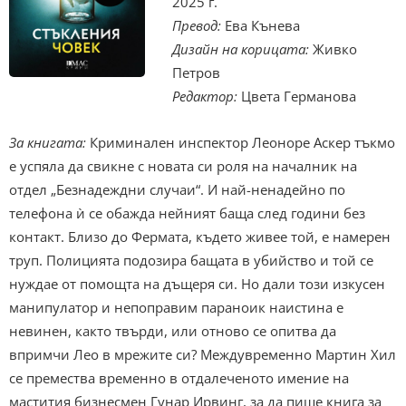
2025 г.
Превод:
Ева Кънева
Дизайн на корицата:
Живко
Петров
Редактор:
Цвета Германова
За книгата:
Криминален инспектор Леоноре Аскер тъкмо
е успяла да свикне с новата си роля на началник на
отдел „Безнадеждни случаи“. И най-ненадейно по
телефона ѝ се обажда нейният баща след години без
контакт. Близо до Фермата, където живее той, е намерен
труп. Полицията подозира бащата в убийство и той се
нуждае от помощта на дъщеря си. Но дали този изкусен
манипулатор и непоправим параноик наистина е
невинен, както твърди, или отново се опитва да
впримчи Лео в мрежите си? Междувременно Мартин Хил
се премества временно в отдалеченото имение на
мастития бизнесмен Гунар Ирвинг, за да пише книга за