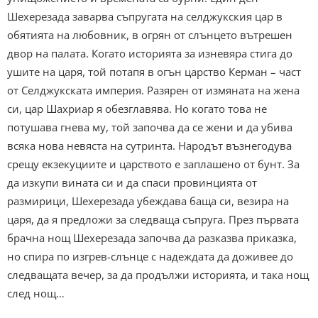
Шехерезада заварва съпругата на селджукския цар в
обятията на любовник, в огрян от слънцето вътрешен
двор на палата. Когато историята за изневяра стига до
ушите на царя, той потапя в огън царство Керман – част
от Селджукската империя. Разярен от измяната на жена
си, цар Шахриар я обезглавява. Но когато това не
потушава гнева му, той започва да се жени и да убива
всяка нова невяста на сутринта. Народът възнегодува
срещу екзекуциите и царството е заплашено от бунт. За
да изкупи вината си и да спаси провинцията от
размирици, Шехерезада убеждава баща си, везира на
царя, да я предложи за следваща съпруга. През първата
брачна нощ Шехерезада започва да разказва приказка,
но спира по изгрев-слънце с надеждата да доживее до
следващата вечер, за да продължи историята, и така нощ
след нощ…