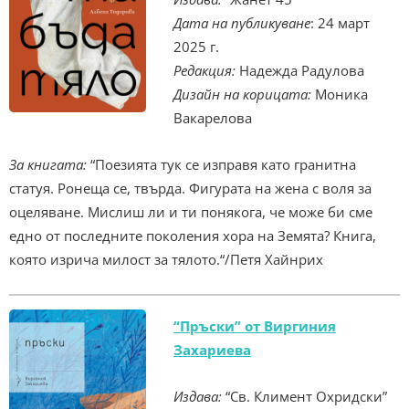
Дата на публикуване
: 24 март
2025 г.
Редакция:
Надежда Радулова
Дизайн на корицата:
Моника
Вакарелова
За книгата:
“Поезията тук се изправя като гранитна
статуя. Ронеща се, твърда. Фигурата на жена с воля за
оцеляване. Мислиш ли и ти понякога, че може би сме
едно от последните поколения хора на Земята? Книга,
която изрича милост за тялото.“/Петя Хайнрих
“Пръски” от Виргиния
Захариева
Издава:
“Св. Климент Охридски”