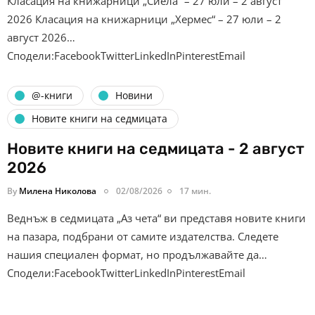
Класация на книжарници „Сиела“ – 27 юли – 2 август
2026 Класация на книжарници „Хермес“ – 27 юли – 2
август 2026…
Сподели:FacebookTwitterLinkedInPinterestEmail
@-книги
Новини
Новите книги на седмицата
Новите книги на седмицата - 2 август
2026
By
Милена Николова
02/08/2026
17 мин.
Веднъж в седмицата „Аз чета“ ви представя новите книги
на пазара, подбрани от самите издателства. Следете
нашия специален формат, но продължавайте да…
Сподели:FacebookTwitterLinkedInPinterestEmail