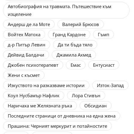
Автобиография на травмата. Пътешествие към
изцеление
Андерш де ла Моте
Валерий Брюсов
Войтех Матоха
Гранд Кардоне
Гъмп
д-р Питър Левин
Да ти бъда тяло
Дейвид Балдачи
Джамила Ахмед
Джобен психотерапевт
Емас
Ентусиаст
Жени с късмет
Изкуството на разказваме истории
Изток-Запад
Коул Нусбамър Нафлик
Лора Стивън
Наричаха ме Желязната ръка
Обсидиан
Последните страници от дневника на една жена
Прашина: Черният меркурит и потайностите