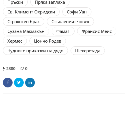
Пръски
Пряка заплаха
Св. Климент Охридски
Софи Уан
Страхотен брак
Стъкленият човек
Сузана Макмахън
Фама1
Франсис Мейс
Хермес
Цончо Родев
Чудните приказки на дядо
Шехерезада
2380
0