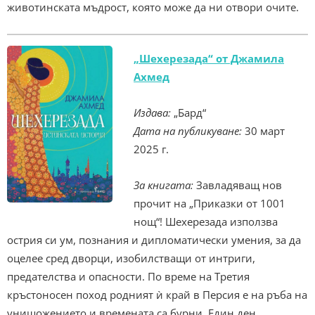
животинската мъдрост, която може да ни отвори очите.
„Шехерезада“ от Джамила
Ахмед
Издава:
„Бард“
Дата на публикуване:
30 март
2025 г.
За книгата:
Завладяващ нов
прочит на „Приказки от 1001
нощ“! Шехерезада използва
острия си ум, познания и дипломатически умения, за да
оцелее сред дворци, изобилстващи от интриги,
предателства и опасности. По време на Третия
кръстоносен поход родният ѝ край в Персия е на ръба на
унищожението и времената са бурни. Един ден