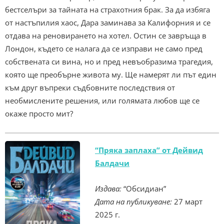
бестселъри за тайната на страхотния брак. За да избяга
от настъпилия хаос, Дара заминава за Калифорния и се
отдава на реновирането на хотел. Остин се завръща в
Лондон, където се налага да се изправи не само пред
собствената си вина, но и пред невъобразима трагедия,
която ще преобърне живота му. Ще намерят ли път един
към друг въпреки съдбовните последствия от
необмислените решения, или голямата любов ще се
окаже просто мит?
“Пряка заплаха” от Дейвид
Балдачи
Издава:
“Обсидиан”
Дата на публикуване:
27 март
2025 г.