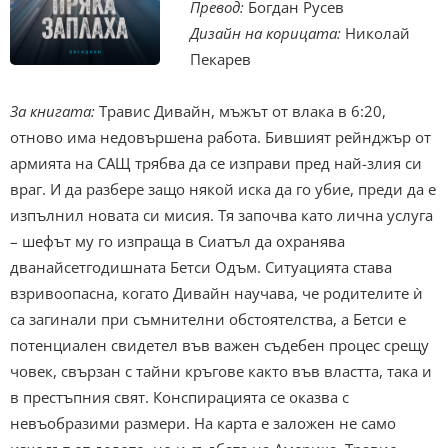
Превод:
Богдан Русев
Дизайн на корицата:
Николай
Пекарев
За книгата:
Травис Дивайн, мъжът от влака в 6:20,
отново има недовършена работа. Бившият рейнджър от
армията на САЩ трябва да се изправи пред най-злия си
враг. И да разбере защо някой иска да го убие, преди да е
изпълнил новата си мисия. Тя започва като лична услуга
– шефът му го изпраща в Сиатъл да охранява
дванайсетгодишната Бетси Одъм. Ситуацията става
взривоопасна, когато Дивайн научава, че родителите ѝ
са загинали при съмнителни обстоятелства, а Бетси е
потенциален свидетел във важен съдебен процес срещу
човек, свързан с тайни кръгове както във властта, така и
в престъпния свят. Конспирацията се оказва с
невъобразими размери. На карта е заложен не само