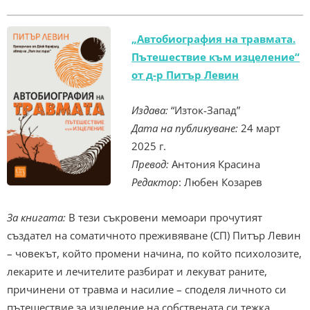
„Автобиография на травмата.
Пътешествие към изцеление“
от д-р Питър Левин
Издава:
“Изток-Запад”
Дата на публикуване:
24 март
2025 г.
Превод:
Антония Красина
Редактор
: Любен Козарев
За книгата:
В тези съкровени мемоари прочутият
създател на соматичното преживяване (СП) Питър Левин
– човекът, който промени начина, по който психолозите,
лекарите и лечителите разбират и лекуват раните,
причинени от травма и насилие – споделя личното си
пътешествие за изцеление на собствената си тежка