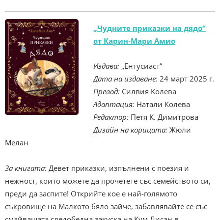
„Чудните приказки на дядо“
от Карин-Мари Амио
Издава:
„Ентусиаст“
Дата на издаване:
24 март 2025 г.
Превод:
Силвия Колева
Адаптация:
Натали Колева
Редактор:
Петя К. Димитрова
Дизайн на корицата:
Жюли
Мелан
За книгата:
Девет приказки, изпълнени с поезия и
нежност, които можете да прочетете със семейството си,
преди да заспите! Открийте кое е най-голямото
съкровище на Малкото бяло зайче, забавлявайте се със
смайващата следобедна закуска на Кум Лисан в