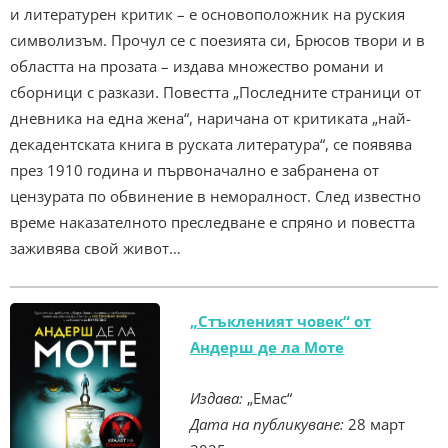
и литературен критик – е основоположник на руския
символизъм. Прочул се с поезията си, Брюсов твори и в
областта на прозата – издава множество романи и
сборници с разкази. Повестта „Последните страници от
дневника на една жена“, наричана от критиката „най-
декадентската книга в руската литература“, се появява
през 1910 година и първоначално е забранена от
цензурата по обвинение в неморалност. След известно
време наказателното преследване е спряно и повестта
заживява свой живот…
„Стъкленият човек“ от
Андерш де ла Моте
Издава:
„Емас“
Дата на публикуване:
28 март