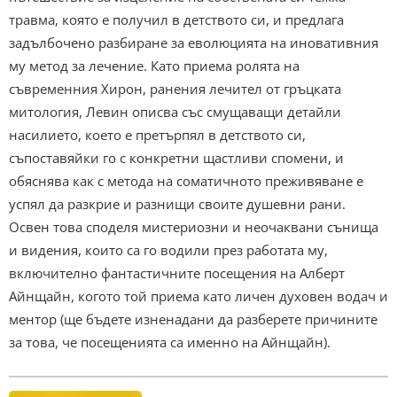
травма, която е получил в детството си, и предлага
задълбочено разбиране за еволюцията на иновативния
му метод за лечение. Като приема ролята на
съвременния Хирон, ранения лечител от гръцката
митология, Левин описва със смущаващи детайли
насилието, което е претърпял в детството си,
съпоставяйки го с конкретни щастливи спомени, и
обяснява как с метода на соматичното преживяване е
успял да разкрие и разнищи своите душевни рани.
Освен това споделя мистериозни и неочаквани сънища
и видения, които са го водили през работата му,
включително фантастичните посещения на Алберт
Айнщайн, когото той приема като личен духовен водач и
ментор (ще бъдете изненадани да разберете причините
за това, че посещенията са именно на Айнщайн).