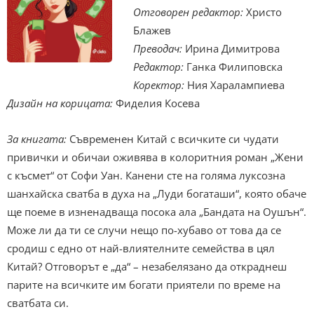
Отговорен редактор:
Христо
Блажев
Преводач:
Ирина Димитрова
Редактор:
Ганка Филиповска
Коректор:
Ния Харалампиева
Дизайн на корицата:
Фиделия Косева
За книгата:
Съвременен Китай с всичките си чудати
привички и обичаи оживява в колоритния роман „Жени
с късмет“ от Сoфи Уан. Канени сте на голямa луксозна
шанхайска сватба в духа на „Луди богаташи“, която обаче
ще поеме в изненадваща посока ала „Бандата на Оушън“.
Може ли да ти се случи нещо по-хубаво от това да се
сродиш с едно от най-влиятелните семейства в цял
Китай? Отговорът е „да“ – незабелязано да откраднеш
парите на всичките им богати приятели по време на
сватбата си.