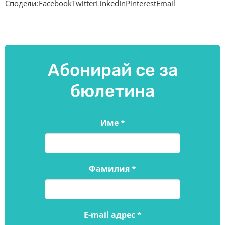
Сподели:FacebookTwitterLinkedInPinterestEmail
Абонирай се за
бюлетина
Име
*
Фамилия
*
E-mail адрес
*