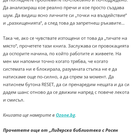
Да анализираш кое реално пречи и кое просто създава
шум. Да видиш ясно личните си „точки на въздействие“
и „разхищенията“, а след това да запретнеш ръкавите…
Така че, ако се чувствате изтощени от това да „тичате на
място“, прочетете тази книга. Заслужава си провокацията
да оспорите начина, по който работите и живеете. На
мен ми напомни точно когато трябва, че когато
системата ни е блокирала, разумната стъпка не е да
натискаме още по-силно, а да спрем за момент. Да
натиснем бутона RESET, да си пренаредим нещата и да си
дадем шанс отново да се движим напред с повече лекота
и смисъл.
Книгата ще намерите в
Ozone.bg
.
Прочетете още от „Лидерска библиотека с Росен