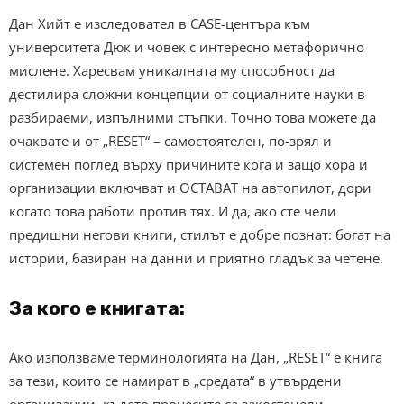
Дан Хийт е изследовател в CASE-центъра към
университета Дюк и човек с интересно метафорично
мислене. Харесвам уникалната му способност да
дестилира сложни концепции от социалните науки в
разбираеми, изпълними стъпки. Точно това можете да
очаквате и от „RESET“ – самостоятелен, по-зрял и
системен поглед върху причините кога и защо хора и
организации включват и ОСТАВАТ на автопилот, дори
когато това работи против тях. И да, ако сте чели
предишни негови книги, стилът е добре познат: богат на
истории, базиран на данни и приятно гладък за четене.
За кого е книгата:
Ако използваме терминологията на Дан, „RESET“ е книга
за тези, които се намират в „средата“ в утвърдени
организации, където процесите са закостенели,