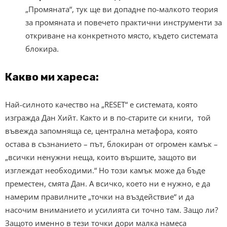
„Промяната“, тук ще ви допадне по-малкото теория
за промяната и повечето практични инструменти за
откриване на конкретното място, където системата
блокира.
Какво ми хареса:
Най-силното качество на „RESET“ е системата, която
изгражда Дан Хийт. Както и в по-старите си книги, той
въвежда запомняща се, централна метафора, която
остава в съзнанието – път, блокиран от огромен камък –
„всички ненужни неща, които вършите, защото ви
изглеждат необходими.“ Но този камък може да бъде
преместен, смята Дан. А всичко, което ни е нужно, е да
намерим правилните „точки на въздействие“ и да
насочим вниманието и усилията си точно там. Защо ли?
Защото именно в тези точки дори малка намеса