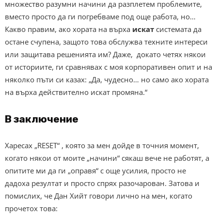
множество разумни начини да разплетем проблемите,
вместо просто да ги погребваме под още работа, но…
Какво правим, ако хората на върха
искат
системата да
остане счупена, защото това обслужва техните интереси
или защитава решенията им? Даже, докато четях някои
от историите, ги сравнявах с моя корпоративен опит и на
няколко пъти си казах: „Да, чудесно… но само ако хората
на върха действително искат промяна.“
В заключение
Харесах „RESET“ , която за мен дойде в точния момент,
когато някои от моите „начини“ сякаш вече не работят, а
опитите ми да ги „оправя“ с още усилия, просто не
дадоха резултат и просто спрях разочарован. Затова и
помислих, че Дан Хийт говори лично на мен, когато
прочетох това: