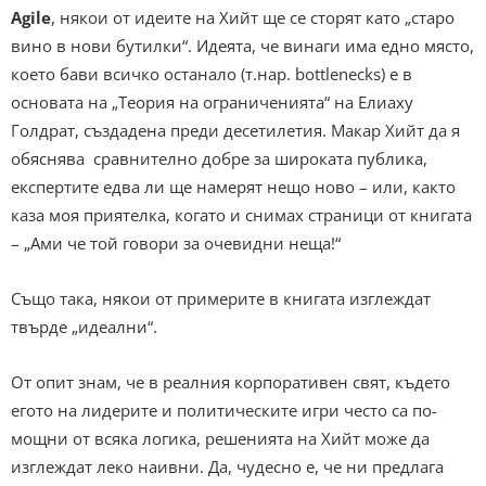
Agile
, някои от идеите на Хийт ще се сторят като „старо
вино в нови бутилки“. Идеята, че винаги има едно място,
което бави всичко останало (т.нар. bottlenecks) е в
основата на „Теория на ограниченията“ на Елиаху
Голдрат, създадена преди десетилетия. Макар Хийт да я
обяснява сравнително добре за широката публика,
експертите едва ли ще намерят нещо ново – или, както
каза моя приятелка, когато и снимах страници от книгата
– „Ами че той говори за очевидни неща!“
Също така, някои от примерите в книгата изглеждат
твърде „идеални“.
От опит знам, че в реалния корпоративен свят, където
егото на лидерите и политическите игри често са по-
мощни от всяка логика, решенията на Хийт може да
изглеждат леко наивни. Да, чудесно е, че ни предлага