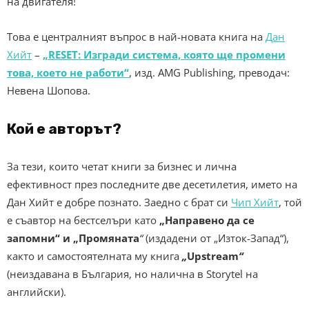
на двигателя!
Това е централният въпрос в най-новата книга на
Дан
Хийт
–
„RESET: Изгради система, която ще промени
това, което не работи“
, изд. AMG Publishing, преводач:
Невена Шопова.
Кой е авторът?
За тези, които четат книги за бизнес и лична
ефективност през последните две десетилетия, името на
Дан Хийт е добре познато. Заедно с брат си
Чип Хийт
, той
е съавтор на бестселъри като
„Направено да се
запомни“ и „Промяната
“
(издадени от „Изток-Запад“),
както и самостоятелната му книга
„
Upstream
“
(неиздавана в България, но налична в Storytel на
английски).