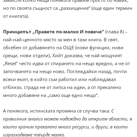
но по своята същност са „разхищение“ (още един термин
от книгата).
Принципът „Правете по-малко И повече“
(глава 8) –
най-най-ценното място за мен в тази книга. В свят,
обсебен от добавянето на ОЩЕ (нови функции, нови
срещи, нови отдели), Хийт доказва, че най-мощният
„Reset“ често идва от спирането на нещо вредно, а не от
започването на нещо ново. Поглеждайки назад, почти
всеки екип, в който съм работил или наблюдавал
отблизо, страда не от липса на идеи, а от прекалено
много добавяне на „само още едно нещо“.
А понякога, истинската промяна се случва така:
С
правилния анализ можем надеждно да открием области, в
които храчим прекалено много ресурси, и други, в които
изразходваме твърде малко.