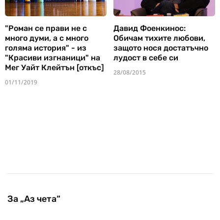
"Роман се прави не с
Давид Фоенкинос:
много думи, а с много
Обичам тихите любови,
голяма история" - из
защото нося достатъчно
"Красиви изгнаници" на
лудост в себе си
Мег Уайт Клейтън [откъс]
28/08/2015
01/11/2019
За „Аз чета“