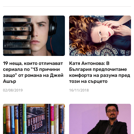
19 неща, които отличават
Катя Антонова: В
сериала по "13 причини
България предпочитаме
защо" от романа на Джей
комфорта на разума пред
Ашър
този на сърцето
02/08/2019
16/11/2018