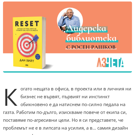
К
огато нещата в офиса, в проекта или в личния ни
бизнес не вървят, първият ни инстинкт
обикновено е да натиснем по-силно педала на
газта. Работим по-дълго, изискваме повече от екипа си,
поставяме по-агресивни цели. Но я си представете, че
проблемът не е в липсата на усилия, а в… самия дизайн