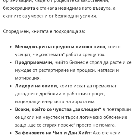
бюрокрацията е станала невидима като въздуха, а
екипите са уморени от безплодни усилия.
Според мен, книгата е подходяща за:
Мениджъри на средно и високо ниво
, които
усещат, че „системата“ работи срещу тях.
Предприемачи
, чийто бизнес е спрял да расте и се
нуждае от рестартиране на процеси, нагласи и
мотивация.
Лидери на екипи
, които искат да премахнат
досадните дреболии в работния процес,
изцеждащи енергията на хората им.
Всеки, който се чувства „заклещен“
в повтарящи
се цикли на неуспех и търси логическо обяснение
защо „ще се старая повече“ просто не помага.
За феновете на Чип и Дан Хийт:
Ако сте чели