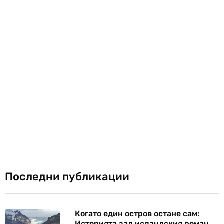
Последни публикации
Когато един остров остане сам:
Историята зад исландския роман