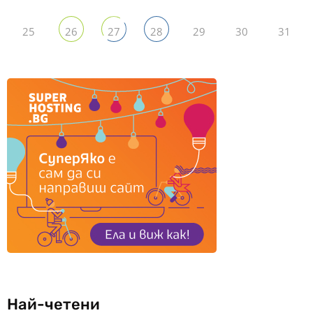
25
29
30
31
26
27
28
Най-четени