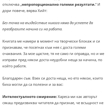
отключва „
непропорционално големи резултати.
“ И
дори повече, вярва Хийт:
Без точка на въздействие никога няма да успеете да
преобразите начина си на работа.
Книгата ме намери в момент на творчески блокаж и си
признавам, че посегнах към нея с доста големи
очаквания. За мое щастие, тя не само ги оправда, но и ме
изправи пред някои доста неудобни неща за начина, по
който работя.
Благодарен съм. Взех си доста неща, но ето някои, които
биха могли да са полезни и за вас:
Интелектуалното смирение:
Хареса ми как авторът
сякаш предизвиква читателя да признае, че всъщност не