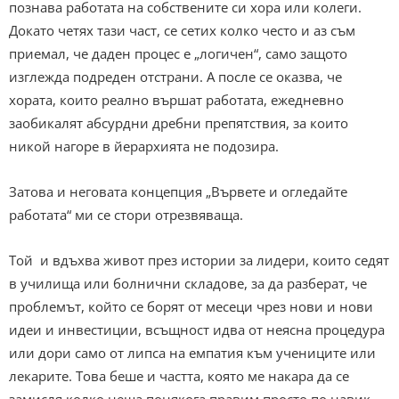
познава работата на собствените си хора или колеги.
Докато четях тази част, се сетих колко често и аз съм
приемал, че даден процес е „логичен“, само защото
изглежда подреден отстрани. А после се оказва, че
хората, които реално вършат работата, ежедневно
заобикалят абсурдни дребни препятствия, за които
никой нагоре в йерархията не подозира.
Затова и неговата концепция „Вървете и огледайте
работата“ ми се стори отрезвяваща.
Той и вдъхва живот през истории за лидери, които седят
в училища или болнични складове, за да разберат, че
проблемът, който се борят от месеци чрез нови и нови
идеи и инвестиции, всъщност идва от неясна процедура
или дори само от липса на емпатия към учениците или
лекарите. Това беше и частта, която ме накара да се
замисля колко неща понякога правим просто по навик,