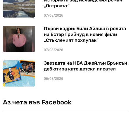
„Островът“
07/08/2026
Първи кадри: Били Айлиш в ролята
на Естер Грийнуд в новия филм
„Стъкленият похлупак“
07/08/2026
Звездата на НБА Джейлън Брънсън
дебютира като детски писател
06/08/2026
Аз чета във Facebook