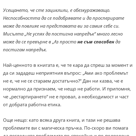
Усещането, че сте зациклили, е обезкуражаващо.
Неспособността да се подобрявате и да просперирате
може да повлияе на представата ви за самия себе си.
Мисълта „Не успях да постигна напредък“ много лесно
може да се превърне в „Аз просто
не съм способен
да
постигам напредък.
Най-ценното в книгата е, че те кара да спреш за момент и
да си зададеш неприятния въпрос: „Ами ако проблемът
не е, че не се стараем достатъчно?“ Дан ни казва, че е
нормално да признаем, че нещо не работи. И припомня,
че „рестартирането“ не е провал, а необходимост и част
от добрата работна етика.
Още нещо: като всяка друга книга, и тази не решава
проблемите ви с магическа пръчка. По-скоро ви помага
да погледнете проблемите по-спокойно и по-подредено.