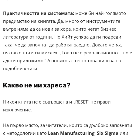
Практичността на системата:
може би най-голямото
предимство на книгата. Да, много от инструментите
вътре няма да са нови за хора, които четат бизнес
литература от години. Но Хийт успява да ги подреди
така, че да започнат да работят заедно. Докато четях,
няколко пъти си мислех: „Това не е революционно… но е
адски приложимо.“ А понякога точно това липсва на
подобни книги.
Какво не ми хареса?
Никоя книга не е съвършена и „RESET“ не прави
изключение.
На първо място, за читатели, които са дълбоко запознати
с методологии като
Lean Manufacturing
,
Six Sigma
или