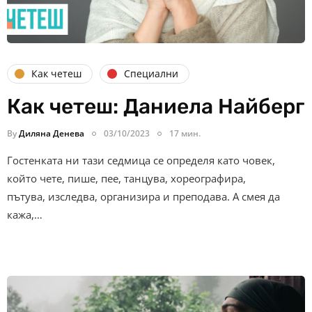
Как четеш
Специални
Как четеш: Даниела Найберг
By
Диляна Денева
03/10/2023
17 мин.
Гостенката ни тази седмица се определя като човек,
който чете, пише, пее, танцува, хореографира,
пътува, изследва, организира и преподава. А смея да
кажа,…