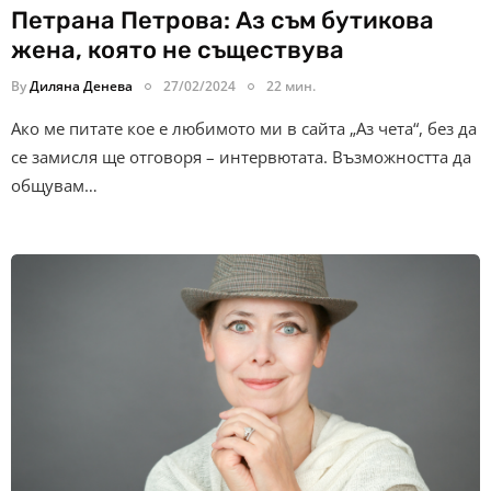
Петрана Петрова: Аз съм бутикова
жена, която не съществува
By
Диляна Денева
27/02/2024
22 мин.
Ако ме питате кое е любимото ми в сайта „Аз чета“, без да
се замисля ще отговоря – интервютата. Възможността да
общувам…