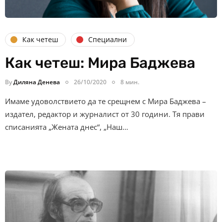
Как четеш
Специални
Как четеш: Мира Баджева
By
Диляна Денева
26/10/2020
8 мин.
Имаме удоволствието да те срещнем с Мира Баджева –
издател, редактор и журналист от 30 години. Тя прави
списанията „Жената днес“, „Наш…