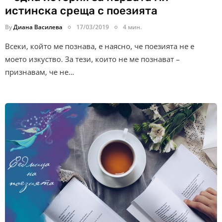
истинска среща с поезията
By
Диана Василева
17/03/2019
4 мин.
Всеки, който ме познава, е наясно, че поезията не е
моето изкуство. За тези, които не ме познават –
признавам, че не…