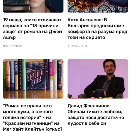
19 неща, които отличават
Катя Антонова: В
сериала по "13 причини
България предпочитаме
защо" от романа на Джей
комфорта на разума пред
Ашър
този на сърцето
02/08/2019
16/11/2018
"Роман се прави не с
Давид Фоенкинос:
много думи, а с много
Обичам тихите любови,
голяма история" - из
защото нося достатъчно
"Красиви изгнаници" на
лудост в себе си
Мег Уайт Клейтън [откъс]