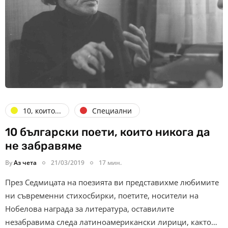
10, които...
Специални
10 български поети, които никога да
не забравяме
By
Аз чета
21/03/2019
17 мин.
През Седмицата на поезията ви представихме любимите
ни съвременни стихосбирки, поетите, носители на
Нобелова награда за литература, оставилите
незабравима следа латиноамерикански лирици, както…