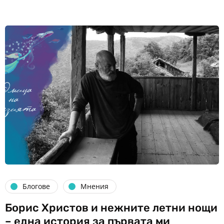
Блогове
Мнения
Борис Христов и нежните летни нощи
– една история за първата ми