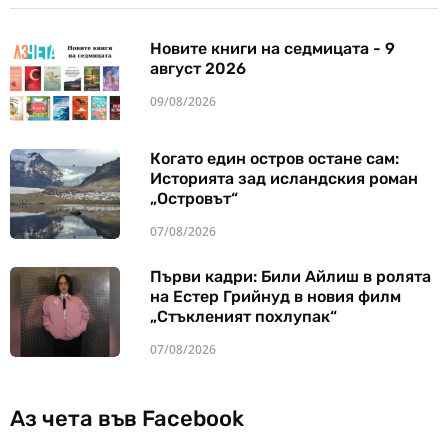
Новите книги на седмицата - 9
август 2026
09/08/2026
Когато един остров остане сам:
Историята зад исландския роман
„Островът“
07/08/2026
Първи кадри: Били Айлиш в ролята
на Естер Грийнуд в новия филм
„Стъкленият похлупак“
07/08/2026
Аз чета във Facebook