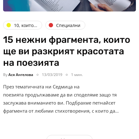
10, които...
Специални
15 нежни фрагмента, които
ще ви разкрият красотата
на поезията
By
Ася Ангелова
13/03/2019
1 мин.
През тематичната ни Седмица на
поезията продължаваме да ви споделяме защо тя
заслужава вниманието ви. Подбрахме петнайсет
фрагмента от любими стихотворения, с които да…