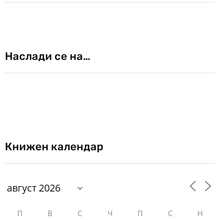
Наслади се на…
Книжен календар
П
В
С
Ч
П
С
Н