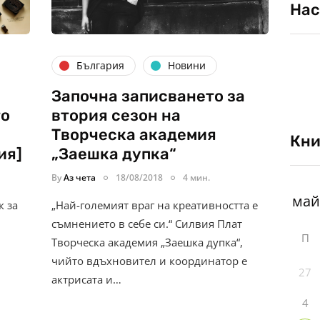
Нас
България
Новини
Започна записването за
то
втория сезон на
Творческа академия
Кни
ия]
„Заешка дупка“
By
Аз чета
18/08/2018
4 мин.
к за
„Най-големият враг на креативността е
съмнението в себе си.“ Силвия Плат
П
Творческа академия „Заешка дупка“,
чийто вдъхновител и координатор е
27
актрисата и…
4