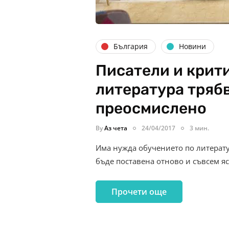
България
Новини
Писатели и крит
литература трябв
преосмислено
By
Аз чета
24/04/2017
3 мин.
Има нужда обучението по литерат
бъде поставена отново и съвсем яс
Прочети още