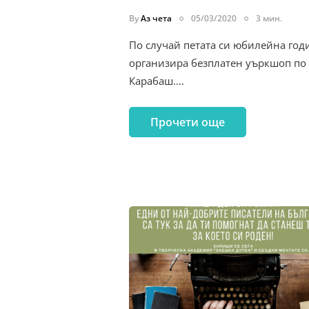
By
Аз чета
05/03/2020
3 мин.
По случай петата си юбилейна год
организира безплатен уъркшоп по 
Карабаш….
Прочети още