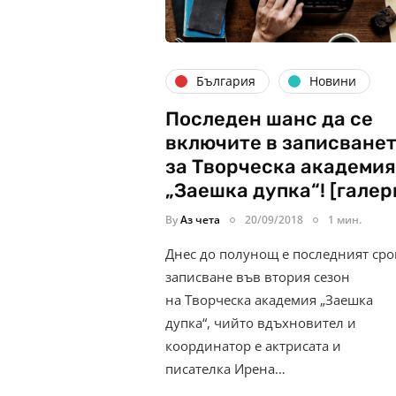
България
Новини
Последен шанс да се
включите в записване
за Творческа академия
„Заешка дупка“! [галер
By
Аз чета
20/09/2018
1 мин.
Днес до полунощ е последният сро
записване във втория сезон
на Творческа академия „Заешка
дупка“, чийто вдъхновител и
координатор е актрисата и
писателка Ирена…