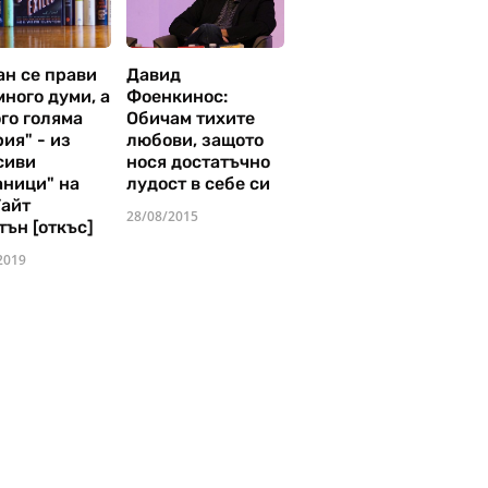
ан се прави
Давид
много думи, а
Фоенкинос:
го голяма
Обичам тихите
ия" - из
любови, защото
сиви
нося достатъчно
аници" на
лудост в себе си
Уайт
28/08/2015
тън [откъс]
2019