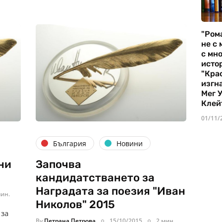
"Ром
не с 
с мно
истор
"Кра
изгн
Мег 
Клей
01/11/
България
Новини
ни
Започва
кандидатстването за
Наградата за поезия "Иван
мин.
Николов" 2015
 за
By
Петрана Петрова
15/10/2015
2 мин.