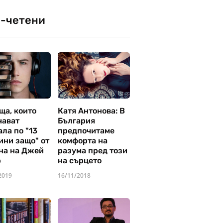
-четени
ща, които
Катя Антонова: В
чават
България
ла по "13
предпочитаме
ини защо" от
комфорта на
на на Джей
разума пред този
р
на сърцето
2019
16/11/2018