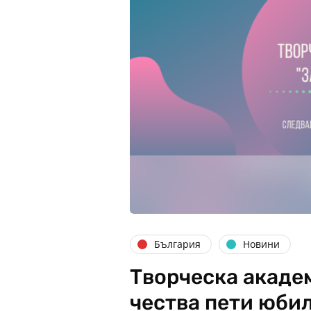
България
Новини
Творческа акаде
чества пети юби