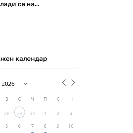
лади се на…
жен календар
В
С
Ч
П
С
Н
28
30
1
2
3
29
5
6
7
8
9
10