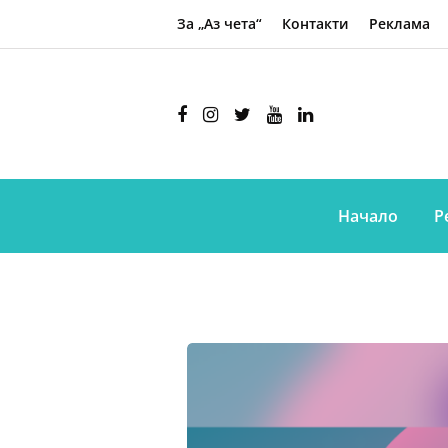
За „Аз чета“
Контакти
Реклама
Начало
Р