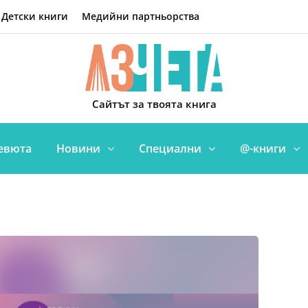
Детски книги
Медийни партньорства
Сайтът за твоята книга
евюта
Новини
Специални
@-книги