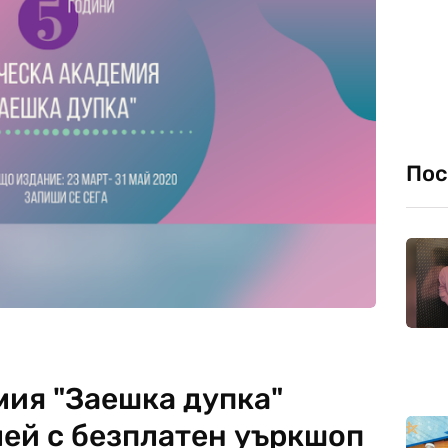
Пос
мия "Заешка дупка"
лей с безплатен уъркшоп