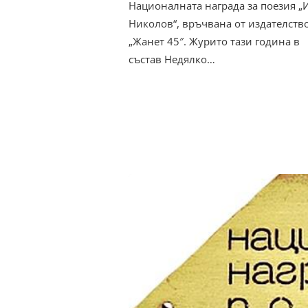
Националната награда за поезия „
Николов“, връчвана от издателств
„Жанет 45″. Журито тази година в
състав Недялко…