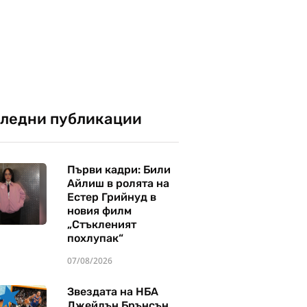
ледни публикации
Първи кадри: Били
Айлиш в ролята на
Естер Грийнуд в
новия филм
„Стъкленият
похлупак“
07/08/2026
Звездата на НБА
Джейлън Брънсън