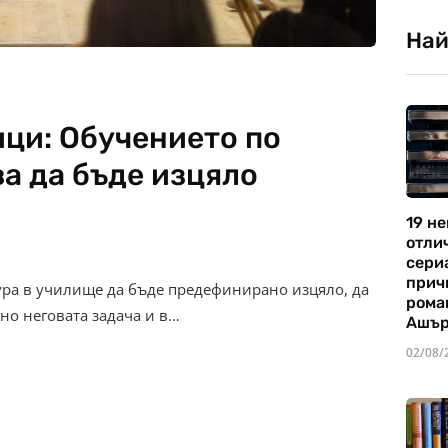
Най
ици: Обучението по
а да бъде изцяло
19 не
отли
сериа
прич
ура в училище да бъде предефинирано изцяло, да
рома
но неговата задача и в…
Ашъ
02/08/