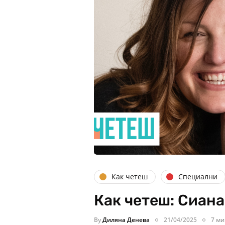
Как четеш
Специални
Как четеш: Сиан
By
Диляна Денева
21/04/2025
7 ми