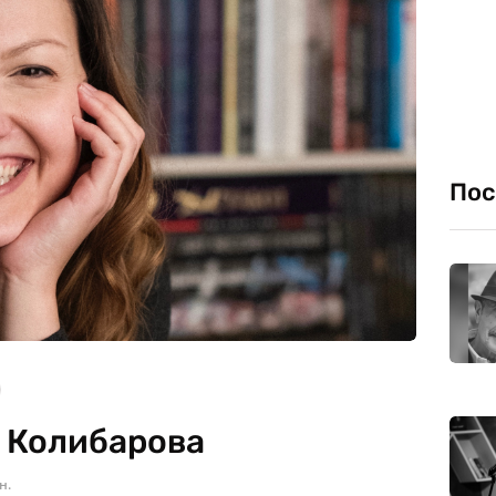
Пос
а Колибарова
н.