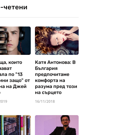
-четени
ща, които
Катя Антонова: В
чават
България
ла по "13
предпочитаме
ини защо" от
комфорта на
на на Джей
разума пред този
р
на сърцето
2019
16/11/2018