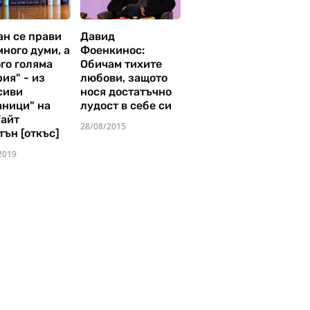
ан се прави
Давид
много думи, а
Фоенкинос:
го голяма
Обичам тихите
ия" - из
любови, защото
сиви
нося достатъчно
аници" на
лудост в себе си
Уайт
28/08/2015
тън [откъс]
2019