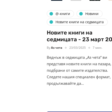
@-книги
Новини
Новите книги на седмицата
Новите книги на
седмицата - 23 март 2
By
Аз чета
23/03/2025
7 мин.
Веднъж в седмицата „Аз чета“ ви
представя новите книги на пазара,
подбрани от самите издателства.
Следете нашия специален формат,
продължавайте да…