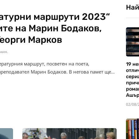
Най
атурни маршрути 2023“
ите на Марин Бодаков,
Георги Марков
 мин.
ературния маршрут, посветен на поета,
19 не
отли
преподавател Марин Бодаков. В негова памет ще…
сериа
прич
рома
Ашъ
02/08/