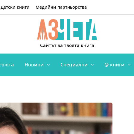
Детски книги
Медийни партньорства
Сайтът за твоята книга
евюта
Новини
Специални
@-книги