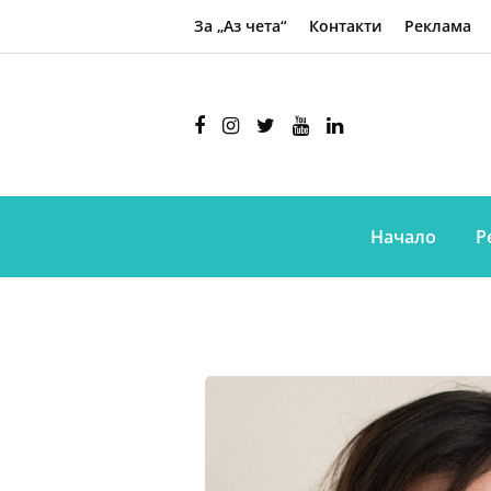
За „Аз чета“
Контакти
Реклама
Начало
Р