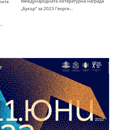
Международната литературна награда
лите
„Букър“ за 2023 Георги…
а…