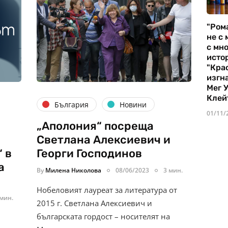
"Ром
не с 
с мно
истор
"Кра
изгн
Мег 
Клей
България
Новини
01/11/
„Аполония“ посреща
Светлана Алексиевич и
 в
Георги Господинов
а
By
Милена Николова
08/06/2023
3 мин.
Нобеловият лауреат за литература от
 мин.
2015 г. Светлана Алексиевич и
българската гордост – носителят на