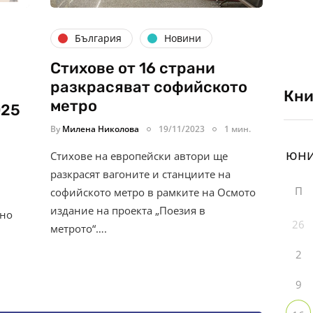
България
Новини
Стихове от 16 страни
разкрасяват софийското
Кни
метро
025
By
Милена Николова
19/11/2023
1 мин.
Стихове на европейски автори ще
разкрасят вагоните и станциите на
П
софийското метро в рамките на Осмото
издание на проекта „Поезия в
 но
26
метрото“….
2
9