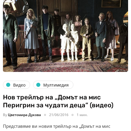
Видео
Мултимедия
Нов трейлър на „Домът на мис
Перигрин за чудати деца” (видео)
By
Цветомира Дукова
21/06/2016
1 мин.
Представяме ви новия трейлър на „Домът на мис