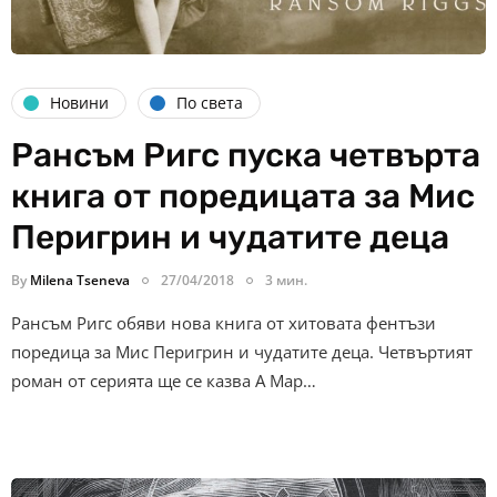
Новини
По света
Рансъм Ригс пуска четвърта
книга от поредицата за Мис
Перигрин и чудатите деца
By
Milena Tseneva
27/04/2018
3 мин.
Рансъм Ригс обяви нова книга от хитовата фентъзи
поредица за Мис Перигрин и чудатите деца. Четвъртият
роман от серията ще се казва A Map…