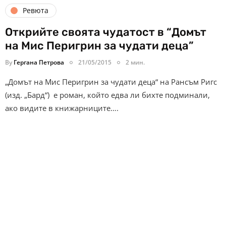
Ревюта
Открийте своята чудатост в “Домът
на Мис Перигрин за чудати деца”
By
Гергана Петрова
21/05/2015
2 мин.
„Домът на Мис Перигрин за чудати деца“ на Рансъм Ригс
(изд. „Бард“) е роман, който едва ли бихте подминали,
ако видите в книжарниците….