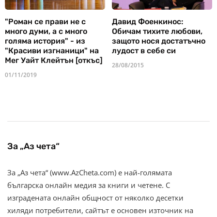
"Роман се прави не с
Давид Фоенкинос:
много думи, а с много
Обичам тихите любови,
голяма история" - из
защото нося достатъчно
"Красиви изгнаници" на
лудост в себе си
Мег Уайт Клейтън [откъс]
28/08/2015
01/11/2019
За „Аз чета“
За „Аз чета“ (www.AzCheta.com) е най-голямата
българска онлайн медия за книги и четене. С
изградената онлайн общност от няколко десетки
хиляди потребители, сайтът е основен източник на