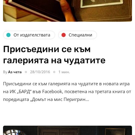
От издателствата
Специални
Присъедини се към
галерията на чудатите
By
Аз чета
28/10/2016
1 мин.
Присъедини се към галерията на чудатите в новата игра
на ИК „БАРД“ във Facebook, посветена на третата книга от
поредицата „Домът на мис Перигрин…