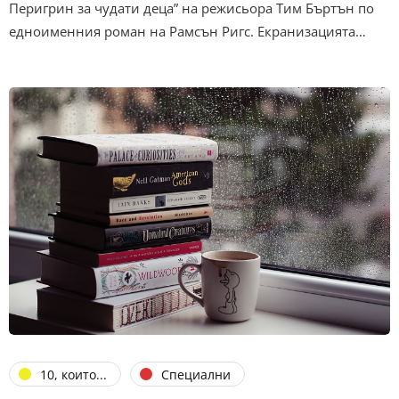
Перигрин за чудати деца” на режисьора Тим Бъртън по
едноименния роман на Рамсън Ригс. Екранизацията…
10, които...
Специални