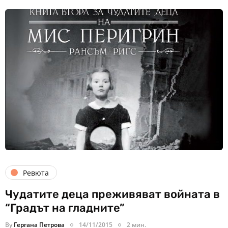
Ревюта
Чудатите деца преживяват войната в
“Градът на гладните”
By
Гергана Петрова
14/11/2015
2 мин.