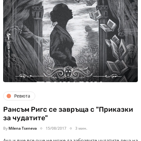
Ревюта
Рансъм Ригс се завръща с "Приказки
за чудатите"
By
Milena Tseneva
15/08/2017
3 мин.
Ако и вие все още не може да забравите чудатите деца на