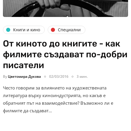
Книги и кино
Специални
От киното до книгите - как
филмите създават по-добри
писатели
By
Цветомира Дукова
02/03/2016
3 мин.
Често говорим за влиянието на художествената
литература върху киноиндустрията, но какъв е
обратният път на взаимодействие? Възможно ли е
филмите да създават…