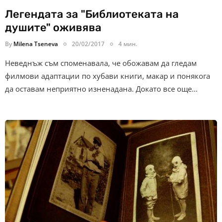
Легендата за "Библиотеката на
душите" оживява
By
Milena Tseneva
20/02/2017
4 мин.
Неведнъж съм споменавала, че обожавам да гледам
филмови адаптации по хубави книги, макар и понякога
да оставам неприятно изненадана. Докато все още…