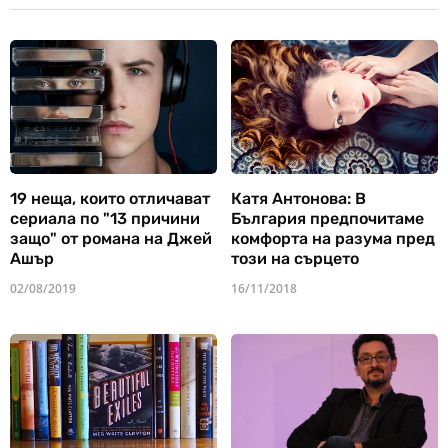
19 неща, които отличават
Катя Антонова: В
сериала по "13 причини
България предпочитаме
защо" от романа на Джей
комфорта на разума пред
Ашър
този на сърцето
02/08/2019
16/11/2018