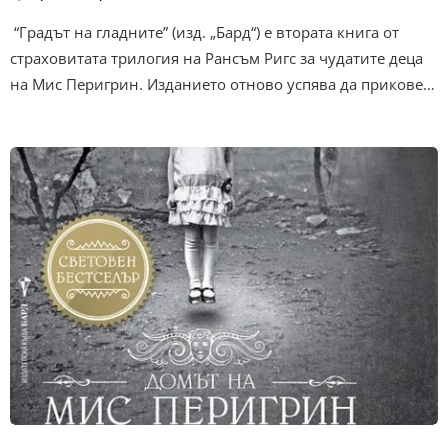
“Градът на гладните” (изд. „Бард“) е втората книга от
страховитата трилогия на Рансъм Ригс за чудатите деца
на Мис Перигрин. Изданието отново успява да прикове…