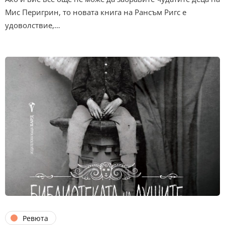
Мис Перигрин, то новата книга на Рансъм Ригс е
удоволствие,…
Ревюта