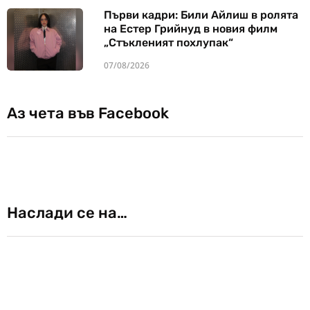
Първи кадри: Били Айлиш в ролята
на Естер Грийнуд в новия филм
„Стъкленият похлупак“
07/08/2026
Аз чета във Facebook
Наслади се на…