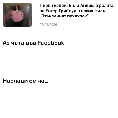
Първи кадри: Били Айлиш в ролята
на Естер Грийнуд в новия филм
„Стъкленият похлупак“
07/08/2026
Аз чета във Facebook
Наслади се на…