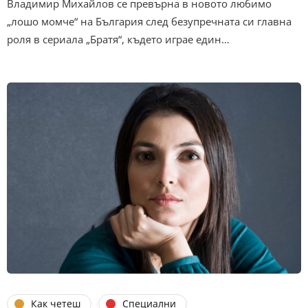
Владимир Михайлов се превърна в новото любимо
„лошо момче“ на България след безупречната си главна
роля в сериала „Братя“, където играе един…
Как четеш
Специални