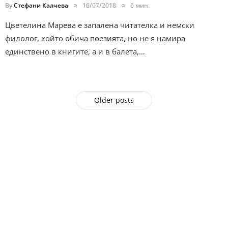
By
Стефани Калчева
16/07/2018
6 мин.
Цветелина Марева е запалена читателка и немски
филолог, който обича поезията, но не я намира
единствено в книгите, а и в балета,…
Older posts