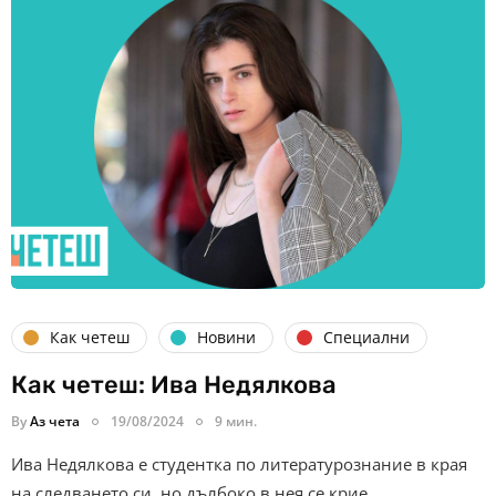
Как четеш
Новини
Специални
Как четеш: Ива Недялкова
By
Аз чета
19/08/2024
9 мин.
Ива Недялкова е студентка по литературознание в края
на следването си, но дълбоко в нея се крие