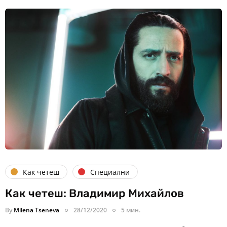
Как четеш
Специални
Как четеш: Владимир Михайлов
By
Milena Tseneva
28/12/2020
5 мин.