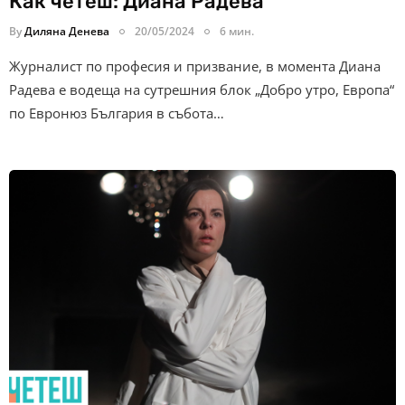
Как четеш: Диана Радева
By
Диляна Денева
20/05/2024
6 мин.
Журналист по професия и призвание, в момента Диана
Радева е водеща на сутрешния блок „Добро утро, Европа“
по Евронюз България в събота…