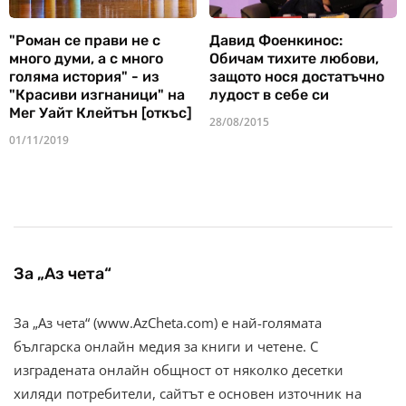
"Роман се прави не с
Давид Фоенкинос:
много думи, а с много
Обичам тихите любови,
голяма история" - из
защото нося достатъчно
"Красиви изгнаници" на
лудост в себе си
Мег Уайт Клейтън [откъс]
28/08/2015
01/11/2019
За „Аз чета“
За „Аз чета“ (www.AzCheta.com) е най-голямата
българска онлайн медия за книги и четене. С
изградената онлайн общност от няколко десетки
хиляди потребители, сайтът е основен източник на