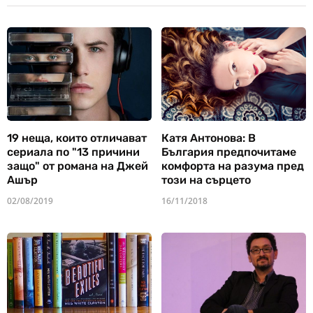
19 неща, които отличават
Катя Антонова: В
сериала по "13 причини
България предпочитаме
защо" от романа на Джей
комфорта на разума пред
Ашър
този на сърцето
02/08/2019
16/11/2018