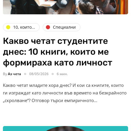
10, които...
Специални
Какво четат студентите
днес: 10 книги, които ме
формираха като личност
By
Аз чета
08/05/2026
6 мин.
Какво четат младите хора днес? И кои са книгите, които
ги изграждат като личности във времето на безкрайното
„скролване“? Отговор търси емпиричното…