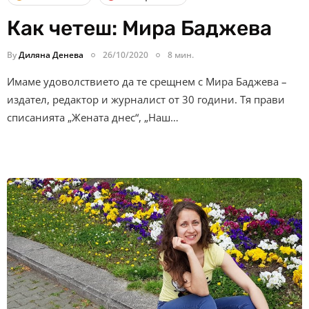
Как четеш: Мира Баджева
By
Диляна Денева
26/10/2020
8 мин.
Имаме удоволствието да те срещнем с Мира Баджева –
издател, редактор и журналист от 30 години. Тя прави
списанията „Жената днес“, „Наш…