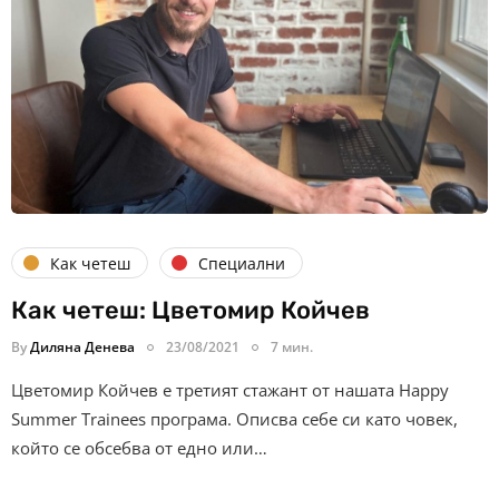
Как четеш
Специални
Как четеш: Цветомир Койчев
By
Диляна Денева
23/08/2021
7 мин.
Цветомир Койчев е третият стажант от нашата Happy
Summer Trainees програма. Описва себе си като човек,
който се обсебва от едно или…