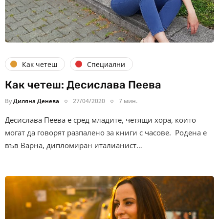
Как четеш
Специални
Как четеш: Десислава Пеева
By
Диляна Денева
27/04/2020
7 мин.
Десислава Пеева е сред младите, четящи хора, които
могат да говорят разпалено за книги с часове. Родена е
във Варна, дипломиран италианист…