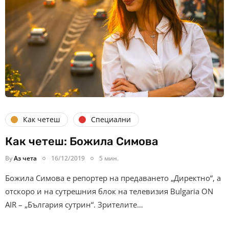
Как четеш
Специални
Как четеш: Божила Симова
By
Аз чета
16/12/2019
5 мин.
Божила Симова е репортер на предаването „Директно“, а
отскоро и на сутрешния блок на телевизия Bulgaria ON
AIR – „България сутрин“. Зрителите…