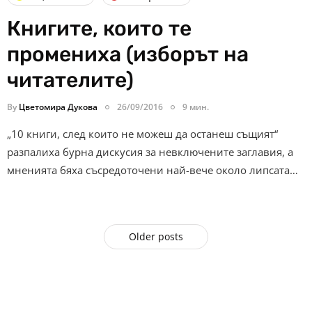
Книгите, които те
промениха (изборът на
читателите)
By
Цветомира Дукова
26/09/2016
9 мин.
„10 книги, след които не можеш да останеш същият“
разпалиха бурна дискусия за невключените заглавия, а
мненията бяха съсредоточени най-вече около липсата…
Older posts