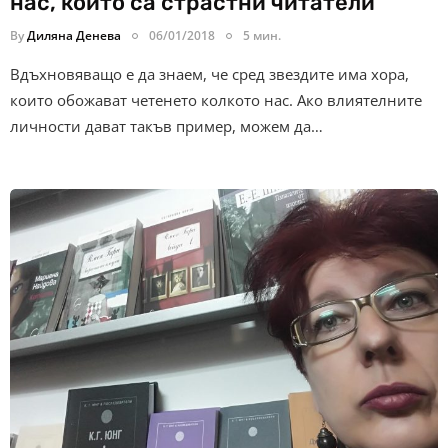
нас, които са страстни читатели
By
Диляна Денева
06/01/2018
5 мин.
Вдъхновяващо е да знаем, че сред звездите има хора,
които обожават четенето колкото нас. Ако влиятелните
личности дават такъв пример, можем да…