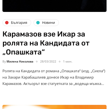
България
Новини
Карамазов взе Икар за
ролята на Кандидата от
„Опашката“
By
Милена Николова
28/03/2022
1 мин.
Ролята на Кандидата от романа „Опашката“ (изд. „Сиела“)
на Захари Карабашлиев донесе Икар на Владимир
Карамазов. Актьорът взе статуетката за „водеща мъжка…