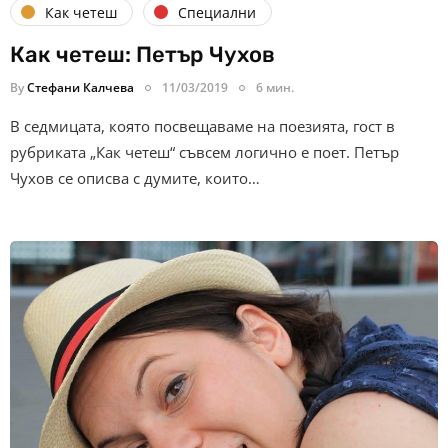
Как четеш
Специални
Как четеш: Петър Чухов
By
Стефани Калчева
11/03/2019
6 мин.
В седмицата, която посвещаваме на поезията, гост в
рубриката „Как четеш“ съвсем логично е поет. Петър
Чухов се описва с думите, които…