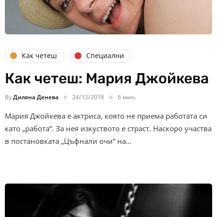
Как четеш
Специални
Как четеш: Мария Джойкева
By
Диляна Денева
24/12/2018
6 мин.
Мария Джойкева е актриса, която не приема работата си
като „работа“. За нея изкуството е страст. Наскоро участва
в постановката „Цъфнали очи“ на…