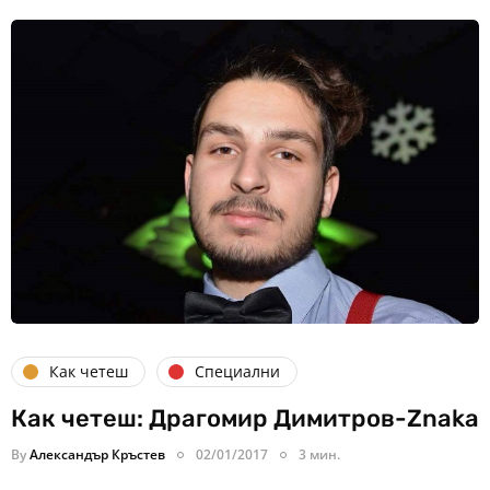
Как четеш
Специални
Как четеш: Драгомир Димитров-Znaka
By
Александър Кръстев
02/01/2017
3 мин.