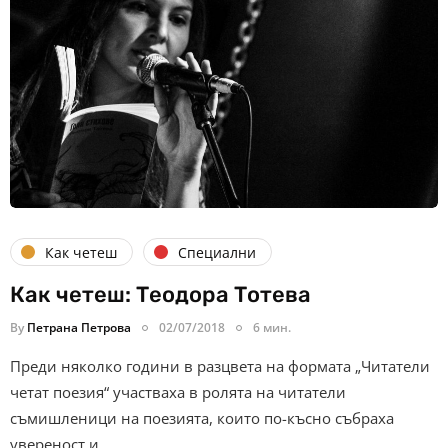
Как четеш
Специални
Как четеш: Теодора Тотева
By
Петрана Петрова
02/07/2018
6 мин.
Преди няколко години в разцвета на формата „Читатели
четат поезия“ участваха в ролята на читатели
съмишленици на поезията, които по-късно събраха
увереност и…