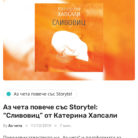
Аз чета повече със Storytel
Аз чета повече със Storytel:
“Сливовиц” от Катерина Хапсали
By
Аз чета
11/12/2019
7 мин.
Предизвикателството на „Аз чета“ и платформата за