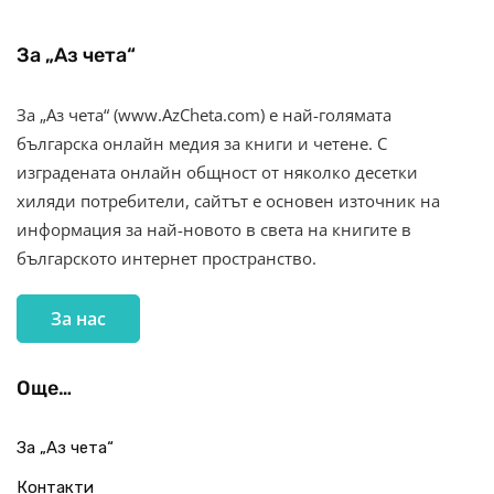
За „Аз чета“
За „Аз чета“ (www.AzCheta.com) е най-голямата
българска онлайн медия за книги и четене. С
изградената онлайн общност от няколко десетки
хиляди потребители, сайтът е основен източник на
информация за най-новото в света на книгите в
българското интернет пространство.
За нас
Още…
За „Аз чета“
Контакти