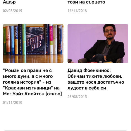
Ашър
този на сърцето
02/08/2019
16/11/2018
"Роман се прави не с
Давид Фоенкинос:
много думи, а с много
Обичам тихите любови,
голяма история" - из
защото нося достатъчно
"Красиви изгнаници" на
лудост в себе си
Мег Уайт Клейтън [откъс]
28/08/2015
01/11/2019