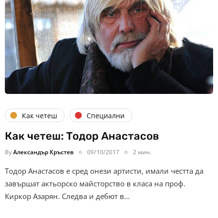
Как четеш
Специални
Как четеш: Тодор Анастасов
By
Александър Кръстев
09/10/2017
2 мин.
Тодор Анастасов е сред онези артисти, имали честта да
завършат актьорско майсторство в класа на проф.
Киркор Азарян. Следва и дебют в…