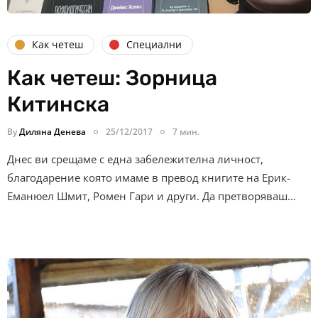
Как четеш
Специални
Как четеш: Зорница
Китинска
By
Диляна Денева
25/12/2017
7 мин.
Днес ви срещаме с една забележителна личност,
благодарение която имаме в превод книгите на Ерик-
Еманюел Шмит, Ромен Гари и други. Да претворяваш…