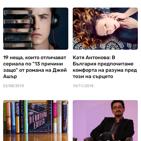
19 неща, които отличават
Катя Антонова: В
сериала по "13 причини
България предпочитаме
защо" от романа на Джей
комфорта на разума пред
Ашър
този на сърцето
02/08/2019
16/11/2018