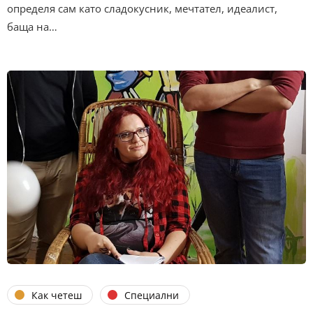
определя сам като сладокусник, мечтател, идеалист,
баща на…
Как четеш
Специални