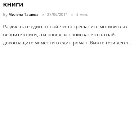
книги
By
Милена Ташева
27/06/2014
3 мин.
Раздялата е един от най-често срещаните мотиви във
вечните книги, а и повод за написването на най-
докосващите моменти в един роман. Вижте тези десет…