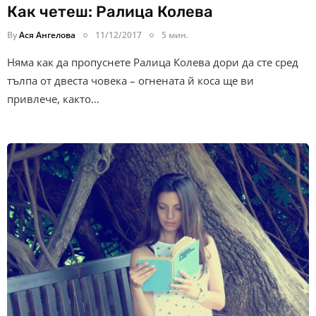
Как четеш: Ралица Колева
By
Ася Ангелова
11/12/2017
5 мин.
Няма как да пропуснете Ралица Колева дори да сте сред
тълпа от двеста човека – огнената й коса ще ви
привлече, както…