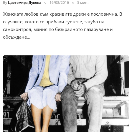
By
Цветомира Дукова
16/08/2016
5 мин.
Женската любов към красивите дрехи е пословична. В
случаите, когато се прибави суетене, загуба на
самоконтрол, мания по безкрайното пазаруване и
обсъждане…