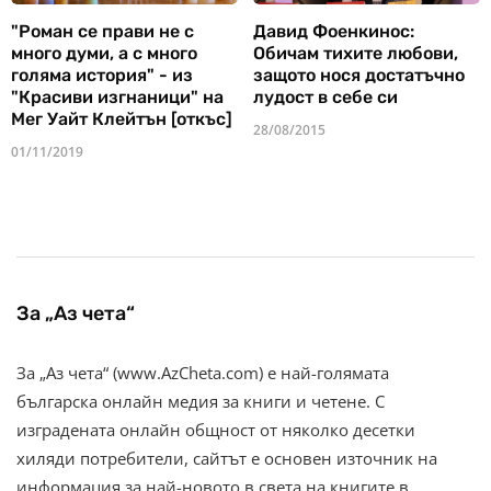
"Роман се прави не с
Давид Фоенкинос:
много думи, а с много
Обичам тихите любови,
голяма история" - из
защото нося достатъчно
"Красиви изгнаници" на
лудост в себе си
Мег Уайт Клейтън [откъс]
28/08/2015
01/11/2019
За „Аз чета“
За „Аз чета“ (www.AzCheta.com) е най-голямата
българска онлайн медия за книги и четене. С
изградената онлайн общност от няколко десетки
хиляди потребители, сайтът е основен източник на
информация за най-новото в света на книгите в