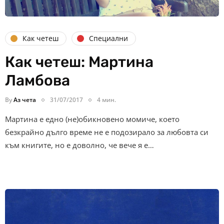
Как четеш
Специални
Как четеш: Мартина
Ламбова
By
Аз чета
31/07/2017
4 мин.
Мартина е едно (не)обикновено момиче, което
безкрайно дълго време не e подозирало за любовта си
към книгите, но е доволно, че вече я е…