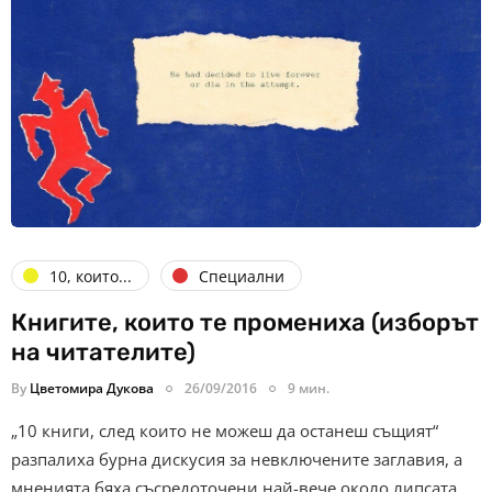
10, които...
Специални
Книгите, които те промениха (изборът
на читателите)
By
Цветомира Дукова
26/09/2016
9 мин.
„10 книги, след които не можеш да останеш същият“
разпалиха бурна дискусия за невключените заглавия, а
мненията бяха съсредоточени най-вече около липсата…