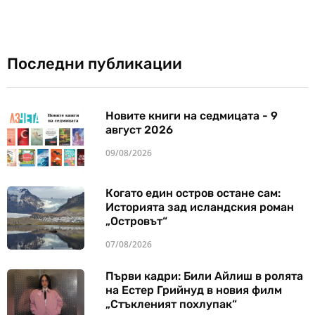
Последни публикации
Новите книги на седмицата - 9
август 2026
09/08/2026
Когато един остров остане сам:
Историята зад исландския роман
„Островът“
07/08/2026
Първи кадри: Били Айлиш в ролята
на Естер Грийнуд в новия филм
„Стъкленият похлупак“