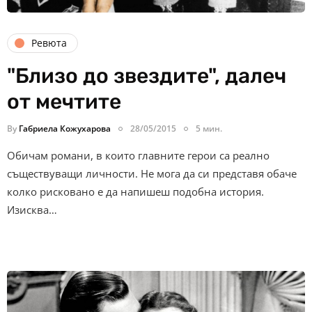
Ревюта
"Близо до звездите", далеч
от мечтите
By
Габриела Кожухарова
28/05/2015
5 мин.
Обичам романи, в които главните герои са реално
съществуващи личности. Не мога да си представя обаче
колко рисковано е да напишеш подобна история.
Изисква…