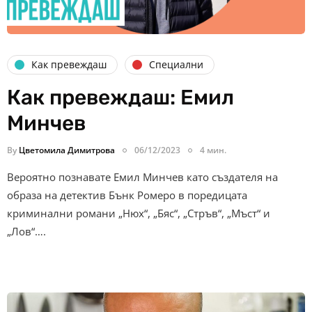
Как превеждаш
Специални
Как превеждаш: Емил
Минчев
By
Цветомила Димитрова
06/12/2023
4 мин.
Вероятно познавате Емил Минчев като създателя на
образа на детектив Бънк Ромеро в поредицата
криминални романи „Нюх“, „Бяс“, „Стръв“, „Мъст“ и
„Лов“….