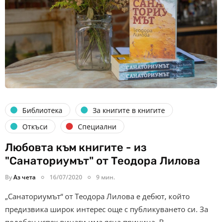
Библиотека
За книгите в книгите
Откъси
Специални
Любовта към книгите - из
"Санаториумът" от Теодора Лилова
By
Аз чета
16/07/2020
9 мин.
„Санаториумът“ от Теодора Лилова е дебют, който
предизвика широк интерес още с публикуването си. За