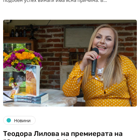
подобен успех винаги има ясна причина. В…
Новини
Теодора Лилова на премиерата на