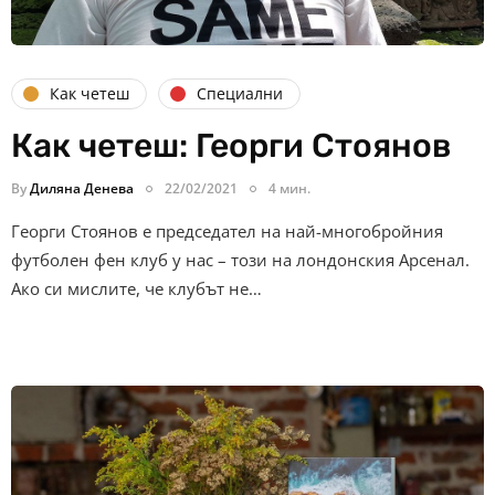
Как четеш
Специални
Как четеш: Георги Стоянов
By
Диляна Денева
22/02/2021
4 мин.
Георги Стоянов е председател на най-многобройния
футболен фен клуб у нас – този на лондонския Арсенал.
Ако си мислите, че клубът не…