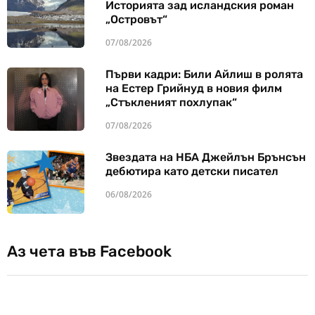
Историята зад исландския роман
„Островът“
07/08/2026
Първи кадри: Били Айлиш в ролята
на Естер Грийнуд в новия филм
„Стъкленият похлупак“
07/08/2026
Звездата на НБА Джейлън Брънсън
дебютира като детски писател
06/08/2026
Аз чета във Facebook