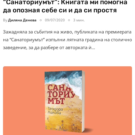
“Санаториумът”: Книгата ми помогна
да опозная себе си и да си простя
By
Диляна Денева
09/07/2020
3 мин.
Зажадняла за събития на живо, публиката на премиерата
на “Санаториумът” изпълни лятната градина на столично
заведение, за да разбере от авторката ѝ…