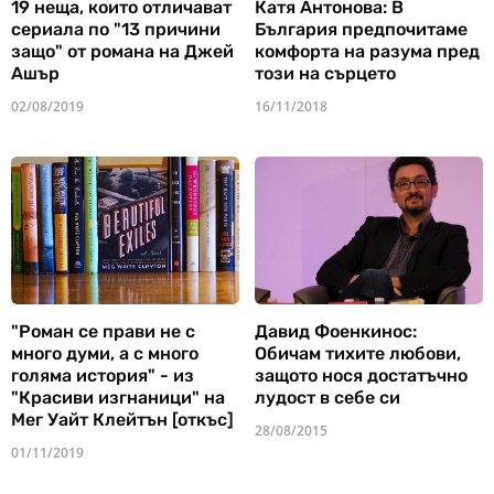
19 неща, които отличават
Катя Антонова: В
сериала по "13 причини
България предпочитаме
защо" от романа на Джей
комфорта на разума пред
Ашър
този на сърцето
02/08/2019
16/11/2018
"Роман се прави не с
Давид Фоенкинос:
много думи, а с много
Обичам тихите любови,
голяма история" - из
защото нося достатъчно
"Красиви изгнаници" на
лудост в себе си
Мег Уайт Клейтън [откъс]
28/08/2015
01/11/2019