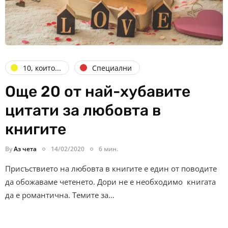
10, които...
Специални
Още 20 от най-хубавите
цитати за любовта в
книгите
By
Аз чета
14/02/2020
6 мин.
Присъствието на любовта в книгите е един от поводите
да обожаваме четенето. Дори не е необходимо книгата
да е романтична. Темите за…