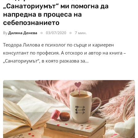
„Санаториумът“ ми помогна да
напредна в процеса на
себепознанието
By
Диляна Денева
03/07/2020
7 мин.
Теодора Лилова е психолог по сърце и кариерен
консултант по професия. А отскоро и автор на книга –
„Санаториумът“, в която разказва за…