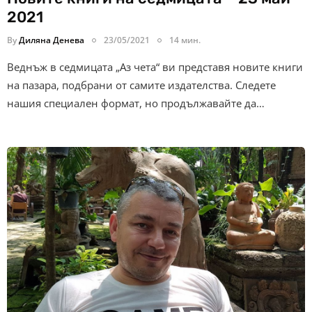
2021
By
Диляна Денева
23/05/2021
14 мин.
Веднъж в седмицата „Аз чета“ ви представя новите книги
на пазара, подбрани от самите издателства. Следете
нашия специален формат, но продължавайте да…