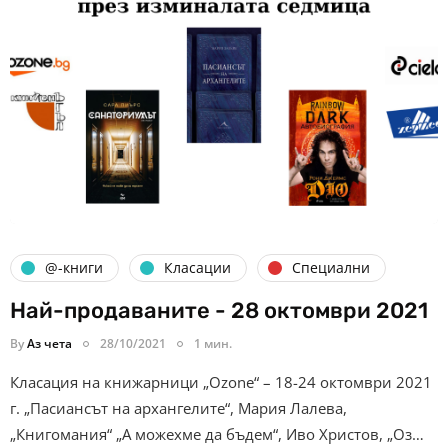
@-книги
Класации
Специални
Най-продаваните - 28 октомври 2021
By
Аз чета
28/10/2021
1 мин.
Класация на книжарници „Ozone“ – 18-24 октомври 2021
г. „Пасиансът на архангелите“, Мария Лалева,
„Книгомания“ „А можехме да бъдем“, Иво Христов, „Оз…