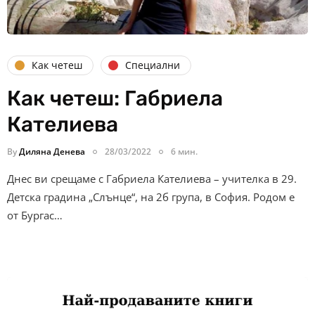
Как четеш
Специални
Как четеш: Габриела
Кателиева
By
Диляна Денева
28/03/2022
6 мин.
Днес ви срещаме с Габриела Кателиева – учителка в 29.
Детска градина „Слънце“, на 2б група, в София. Родом е
от Бургас…