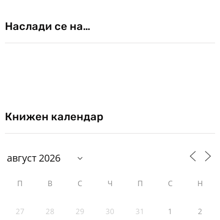
Наслади се на…
Книжен календар
П
В
С
Ч
П
С
Н
27
28
29
30
31
1
2