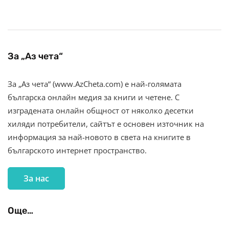
За „Аз чета“
За „Аз чета“ (www.AzCheta.com) е най-голямата
българска онлайн медия за книги и четене. С
изградената онлайн общност от няколко десетки
хиляди потребители, сайтът е основен източник на
информация за най-новото в света на книгите в
българското интернет пространство.
За нас
Още…