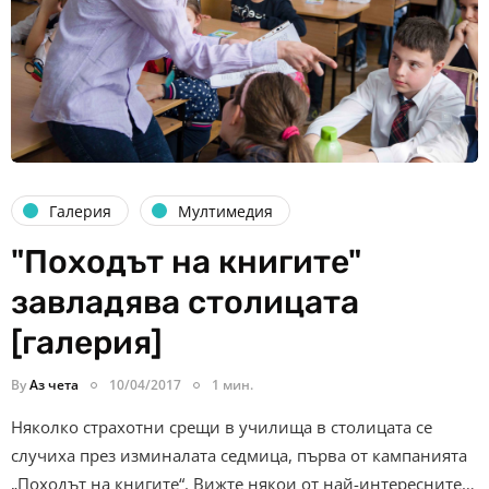
Галерия
Мултимедия
"Походът на книгите"
завладява столицата
[галерия]
By
Аз чета
10/04/2017
1 мин.
Няколко страхотни срещи в училища в столицата се
случиха през изминалата седмица, първа от кампанията
„Походът на книгите“. Вижте някои от най-интересните…