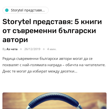
Storytel представя...
Storytel представя: 5 книги
от съвременни български
автори
By
Аз чета
26/12/2019
4 мин.
Редица съвременни български автори могат да се
похвалят с най-голямата награда – обичта на читателите.
Днес те могат да избират между десетки…