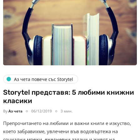
Аз чета повече със Storytel
Storytel представя: 5 любими книжни
класики
By
Аз чета
06/12/2019
3 мин.
Препрочитането на любими и важни книги е изкуство,
което забравихме, увлечени във водовъртежа на
социални мрежи, ежедневни задачи и живот на