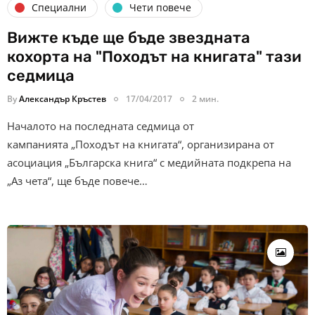
Специални
Чети повече
Вижте къде ще бъде звездната
кохорта на "Походът на книгата" тази
седмица
By
Александър Кръстев
17/04/2017
2 мин.
Началото на последната седмица от
кампанията „Походът на книгата“, организирана от
асоциация „Българска книга“ с медийната подкрепа на
„Аз чета“, ще бъде повече…