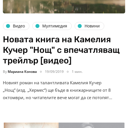
Видео
Мултимедия
Новини
Новата книга на Камелия
Кучер "Нощ" с впечатляващ
трейлър [видео]
By
Мариана Конова
19/09/2019
1 мин.
Новият роман на талантливата Камелия Кучер
„Нощ“ (изд. „Хермес“) ще бъде в книжарниците от 8
октомври, но читателите вече могат да се потопят…