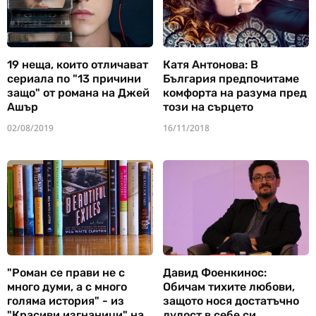
19 неща, които отличават
Катя Антонова: В
сериала по "13 причини
България предпочитаме
защо" от романа на Джей
комфорта на разума пред
Ашър
този на сърцето
02/08/2019
16/11/2018
"Роман се прави не с
Давид Фоенкинос:
много думи, а с много
Обичам тихите любови,
голяма история" - из
защото нося достатъчно
"Красиви изгнаници" на
лудост в себе си