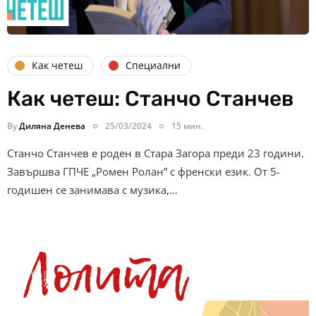
Как четеш
Специални
Как четеш: Станчо Станчев
By
Диляна Денева
25/03/2024
15 мин.
Станчо Станчев е роден в Стара Загора преди 23 години.
Завършва ГПЧЕ „Ромен Ролан” с френски език. От 5-
годишен се занимава с музика,…