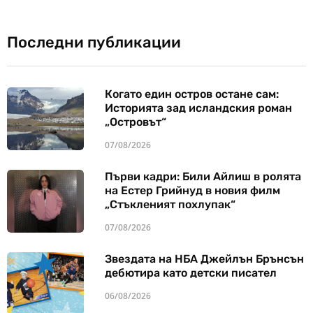
Последни публикации
Когато един остров остане сам:
Историята зад исландския роман
„Островът“
07/08/2026
Първи кадри: Били Айлиш в ролята
на Естер Грийнуд в новия филм
„Стъкленият похлупак“
07/08/2026
Звездата на НБА Джейлън Брънсън
дебютира като детски писател
06/08/2026