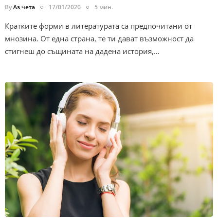
By
Аз чета
17/01/2020
5 мин.
Кратките форми в литературата са предпочитани от
мнозина. От една страна, те ти дават възможност да
стигнеш до същината на дадена история,…