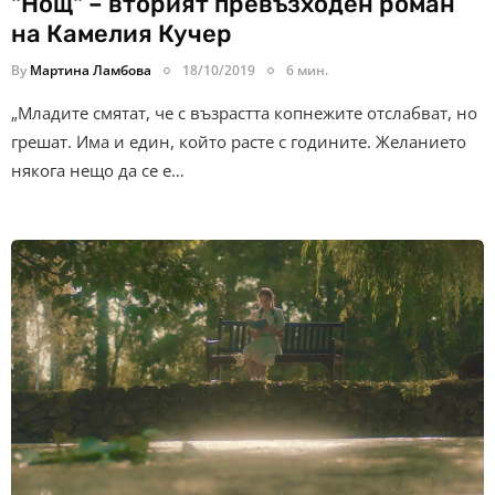
"Нощ" – вторият превъзходен роман
на Камелия Кучер
By
Мартина Ламбова
18/10/2019
6 мин.
„Младите смятат, че с възрастта копнежите отслабват, но
грешат. Има и един, който расте с годините. Желанието
някога нещо да се е…