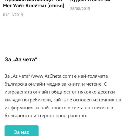
Мег Уайт Клейтън [откъс]
28/08/2015
01/11/2019
За „Аз чета“
За „Аз чета“ (www.AzCheta.com) е най-голямата
българска онлайн медия за книги и четене. С
изградената онлайн общност от няколко десетки
хиляди потребители, сайтът е основен източник на
информация за най-новото в света на книгите в
българското интернет пространство.
За нас