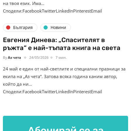
на твоя език. Има…
Сподели:FacebookTwitterLinkedInPinterestEmail
България
Новини
Евгения Динева: „Спасителят в
ръжта“ е най-тъпата книга на света
By
Аз чета
24/05/2026
7 мин.
24 май е един от най-светлите и специални празници за
екипа на „Аз чета“. Затова всяка година каним автор,
който да ни…
Сподели:FacebookTwitterLinkedInPinterestEmail
Абонирай се за