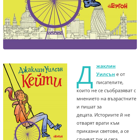
Д
жаклин
Уилсън
е от
писателите,
които не се съобразяват с
мнението на възрастните
и пишат за
децата. Историите й не
отварят врати към
приказни светове, а се
случват тук и сега.