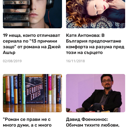
19 неща, които отличават
Катя Антонова: В
сериала по "13 причини
България предпочитаме
защо" от романа на Джей
комфорта на разума пред
Ашър
този на сърцето
02/08/2019
16/11/2018
"Роман се прави не с
Давид Фоенкинос:
много думи, а с много
Обичам тихите любови,