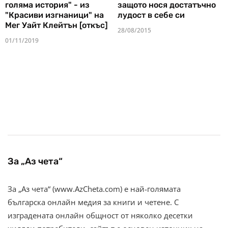
голяма история" - из
защото нося достатъчно
"Красиви изгнаници" на
лудост в себе си
Мег Уайт Клейтън [откъс]
28/08/2015
01/11/2019
За „Аз чета“
За „Аз чета“ (www.AzCheta.com) е най-голямата
българска онлайн медия за книги и четене. С
изградената онлайн общност от няколко десетки