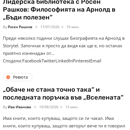
Лидерска библиотека с Росен
Рашков: Философията на Арнолд в
„Бъди полезен“
By
Росен Рашков
17/07/2026
10 мин.
Преди няколко години слушах биографията на Арнолд в
Storytel. Започнах я просто да видя как ще е, но останах
приятно изненадан от…
Сподели:FacebookTwitterLinkedInPinterestEmail
Ревюта
„Обаче не стана точно така“ и
последната поръчка във „Вселената“
By
Ива Иванова
19/06/2026
13 мин.
Има книги, които купуваш, защото си ги чакал. Има
книги, които купуваш, защото авторът вече ти е говорил