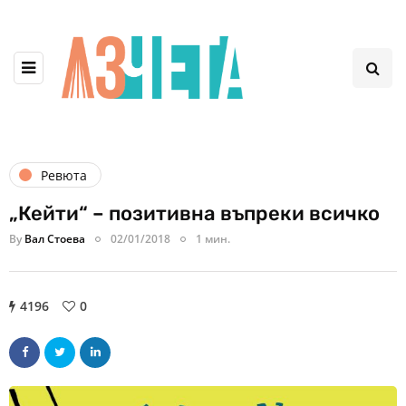
Ревюта
„Кейти“ – позитивна въпреки всичко
By
Вал Стоева
02/01/2018
1 мин.
4196
0