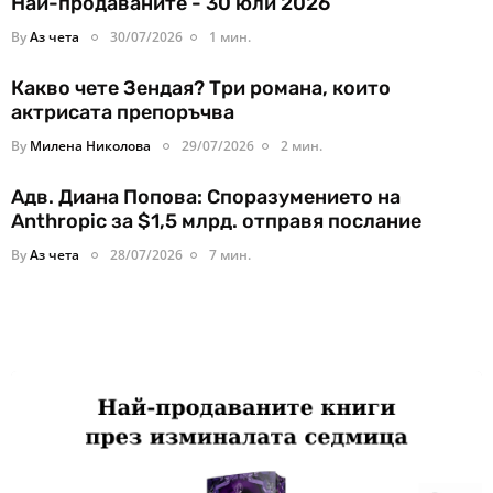
Най-продаваните - 30 юли 2026
By
Аз чета
30/07/2026
1 мин.
Какво чете Зендая? Три романа, които
актрисата препоръчва
By
Милена Николова
29/07/2026
2 мин.
Адв. Диана Попова: Споразумението на
Anthropic за $1,5 млрд. отправя послание
By
Аз чета
28/07/2026
7 мин.