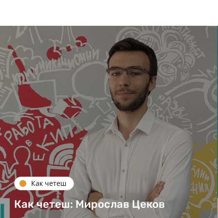
Как четеш
Как четеш: Мирослав Цеков