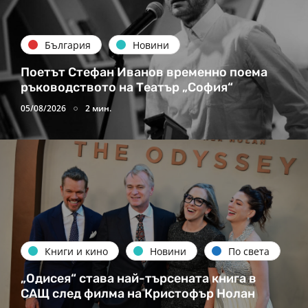
България
Новини
Поетът Стефан Иванов временно поема
ръководството на Театър „София“
05/08/2026
2 мин.
Книги и кино
Новини
По света
„Одисея“ става най-търсената книга в
САЩ след филма на Кристофър Нолан