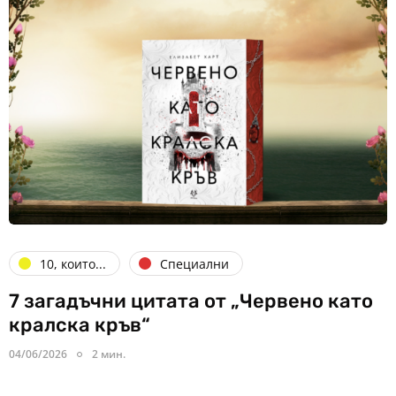
10, които...
Специални
7 загадъчни цитата от „Червено като
кралска кръв“
04/06/2026
2 мин.