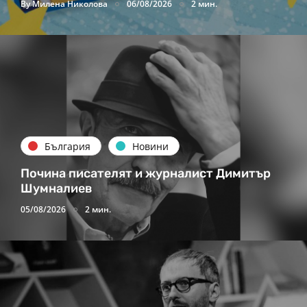
By
Милена Николова
06/08/2026
2 мин.
България
Новини
Почина писателят и журналист Димитър
Шумналиев
05/08/2026
2 мин.