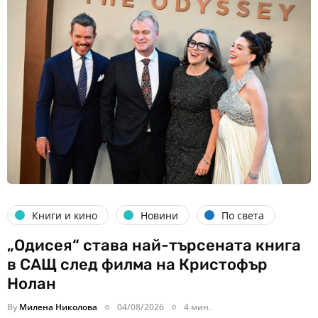
Книги и кино
Новини
По света
„Одисея“ става най-търсената книга
в САЩ след филма на Кристофър
Нолан
By
Милена Николова
04/08/2026
4 мин.