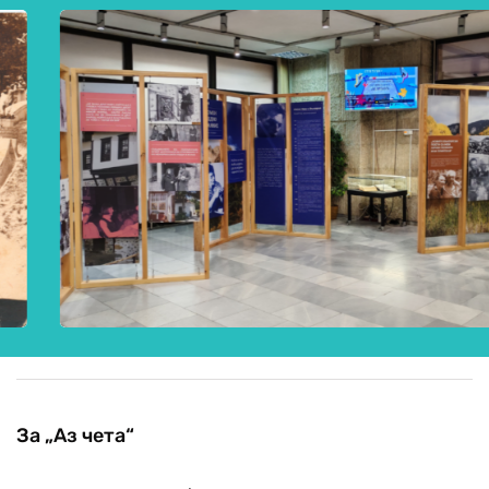
За „Аз чета“