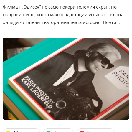
Филмът „Одисея“ не само покори големия екран, но
направи нещо, което малко адаптации успяват – върна
хиляди читатели към оригиналната история. Почти…