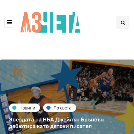
Новини
По света
Звездата на НБА Джейлън Брънсън
дебютира като детски писател