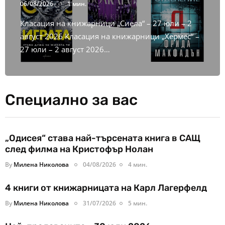
06/08/2026
1 мин.
Класация на книжарници „Сиела“ – 27 юли – 2
август 2026 Класация на книжарници „Хермес“ –
27 юли – 2 август 2026…
Специално за вас
„Одисея“ става най-търсената книга в САЩ
след филма на Кристофър Нолан
By
Милена Николова
04/08/2026
4 мин.
4 книги от книжарницата на Карл Лагерфелд
By
Милена Николова
31/07/2026
5 мин.