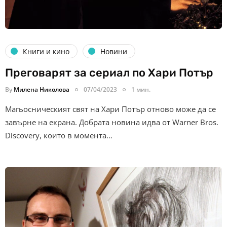
Книги и кино
Новини
Преговарят за сериал по Хари Потър
By
Милена Николова
07/04/2023
1 мин.
Магьосническият свят на Хари Потър отново може да се
завърне на екрана. Добрата новина идва от Warner Bros.
Discovery, които в момента…