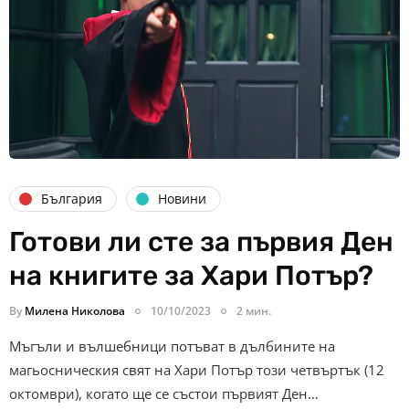
България
Новини
Готови ли сте за първия Ден
на книгите за Хари Потър?
By
Милена Николова
10/10/2023
2 мин.
Мъгъли и вълшебници потъват в дълбините на
магьосническия свят на Хари Потър този четвъртък (12
октомври), когато ще се състои първият Ден…