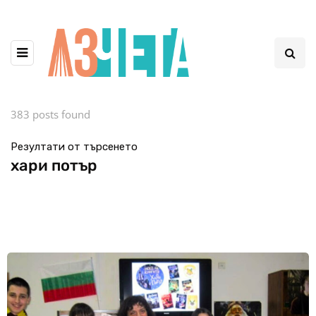
383 posts found
Резултати от търсенето
хари потър