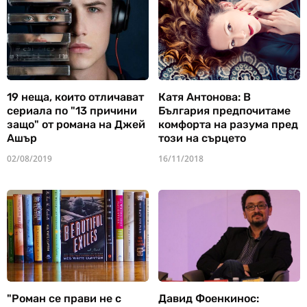
19 неща, които отличават
Катя Антонова: В
сериала по "13 причини
България предпочитаме
защо" от романа на Джей
комфорта на разума пред
Ашър
този на сърцето
02/08/2019
16/11/2018
"Роман се прави не с
Давид Фоенкинос: