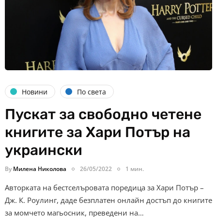
Новини
По света
Пускат за свободно четене
книгите за Хари Потър на
украински
By
Милена Николова
26/05/2022
1 мин.
Авторката на бестселъровата поредица за Хари Потър –
Дж. К. Роулинг, даде безплатен онлайн достъп до книгите
за момчето магьосник, преведени на…