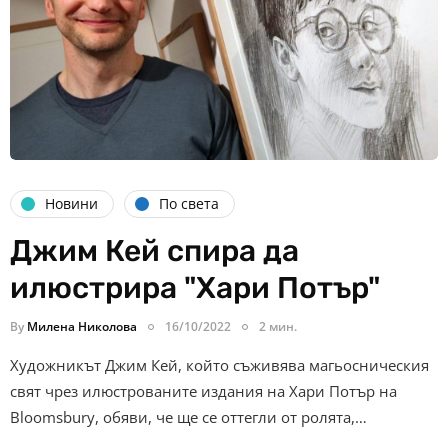
Новини
По света
Джим Кей спира да
илюстрира "Хари Потър"
By
Милена Николова
16/10/2022
2 мин.
Художникът Джим Кей, който съживява магьосническия
свят чрез илюстрованите издания на Хари Потър на
Bloomsbury, обяви, че ще се оттегли от ролята,…