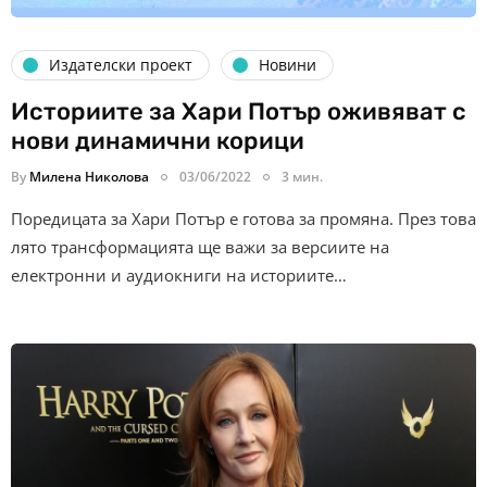
Издателски проект
Новини
Историите за Хари Потър оживяват с
нови динамични корици
By
Милена Николова
03/06/2022
3 мин.
Поредицата за Хари Потър е готова за промяна. През това
лято трансформацията ще важи за версиите на
електронни и аудиокниги на историите…