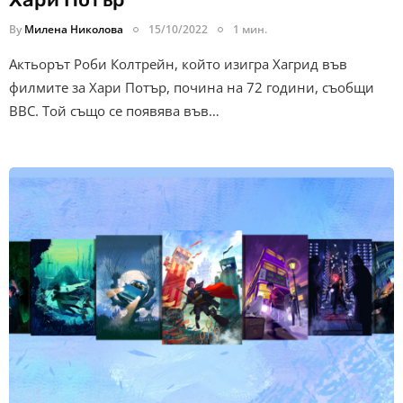
By
Милена Николова
15/10/2022
1 мин.
Актьорът Роби Колтрейн, който изигра Хагрид във
филмите за Хари Потър, почина на 72 години, съобщи
BBC. Той също се появява във…