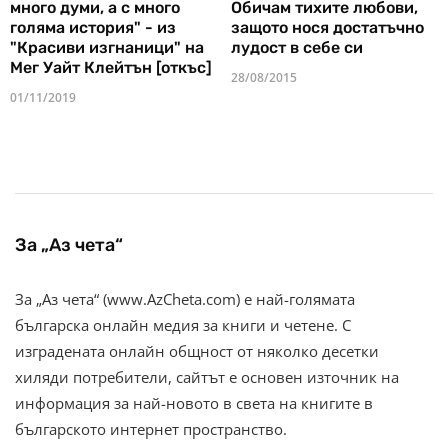
много думи, а с много
Обичам тихите любови,
голяма история" - из
защото нося достатъчно
"Красиви изгнаници" на
лудост в себе си
Мег Уайт Клейтън [откъс]
28/08/2015
01/11/2019
За „Аз чета“
За „Аз чета“ (www.AzCheta.com) е най-голямата
българска онлайн медия за книги и четене. С
изградената онлайн общност от няколко десетки
хиляди потребители, сайтът е основен източник на
информация за най-новото в света на книгите в
българското интернет пространство.