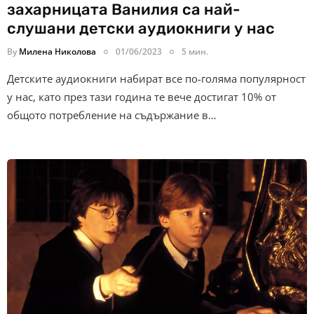
захарницата Ванилия са най-
слушани детски аудиокниги у нас
By
Милена Николова
01/06/2023
5 мин.
Детските аудиокниги набират все по-голяма популярност
у нас, като през тази година те вече достигат 10% от
общото потребление на съдържание в…