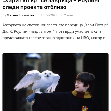
„Хари Потър“ се завръща – Роулинг
следи проекта отблизо
By
Милена Николова
25/06/2025
2 мин.
Авторката на световноизвестната поредица „Хари Потър“
Дж. К. Роулин, (изд. „Егмонт“) потвърди участието си в
предстоящата телевизионна адаптация на HBO, макар и…