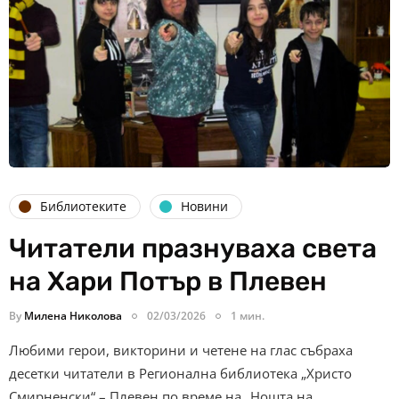
Библиотеките
Новини
Читатели празнуваха света
на Хари Потър в Плевен
By
Милена Николова
02/03/2026
1 мин.
Любими герои, викторини и четене на глас събраха
десетки читатели в Регионална библиотека „Христо
Смирненски“ – Плевен по време на „Нощта на…