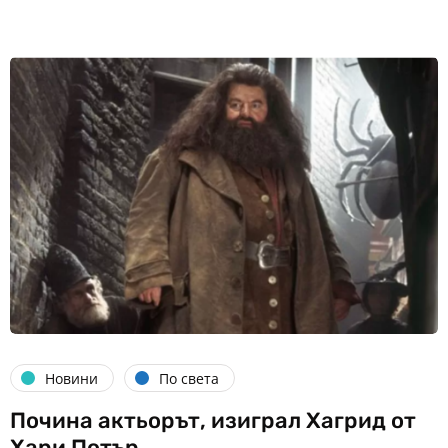
Новини
По света
Почина актьорът, изиграл Хагрид от
Хари Потър