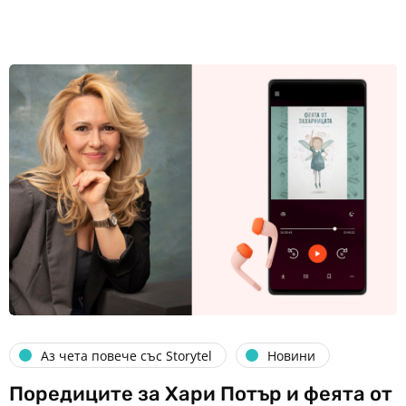
Аз чета повече със Storytel
Новини
Поредиците за Хари Потър и феята от