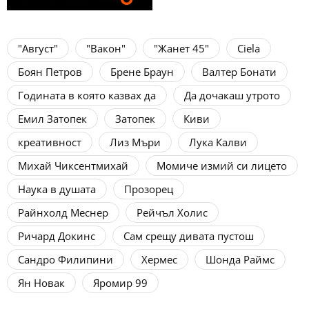
"Август"
"Вакон"
"Жанет 45"
Ciela
Боян Петров
Брене Браун
Валтер Бонати
Годината в която казвах да
Да дочакаш утрото
Емил Затопек
Затопек
Киви
креативност
Лиз Мъри
Лука Калви
Михай Чиксентмихай
Момиче измий си лицето
Наука в душата
Прозорец
Райнхолд Меснер
Рейчъл Холис
Ричард Докинс
Сам срещу дивата пустош
Сандро Филипини
Хермес
Шонда Раймс
Ян Новак
Яромир 99