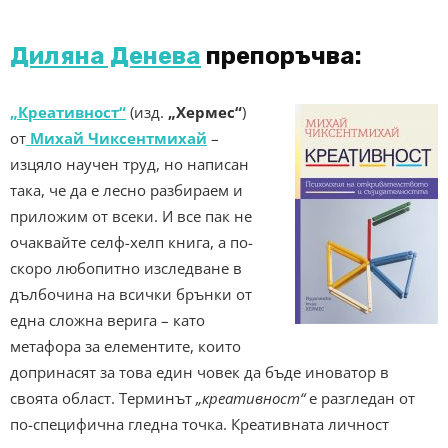
Диляна Денева
препоръчва:
„Креативност“
(изд.
„Хермес“
)
от
Михай Чиксентмихай
–
изцяло научен труд, но написан
така, че да е лесно разбираем и
приложим от всеки. И все пак не
очаквайте селф-хелп книга, а по-
скоро любопитно изследване в
дълбочина на всички брънки от
една сложна верига – като
метафора за елементите, които
допринасят за това един човек да бъде иноватор в
своята област. Терминът
„креативност“
е разгледан от
по-специфична гледна точка. Креативната личност