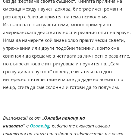
без да жертваме своята същност. Книгата прилича на
смесица между научен доклад, биографичен роман и
разговор с близък приятел на тема психология.
Изпълнена е с актуални теми, много примери от
американската действителност и реалния опит на Браун.
Няма да намерите кой знае колко практически съвети,
упражнения или други подобни техники, които сме
свикнали да срещаме в четивата за личностно развитие,
но въпреки това е интригуваща и поучителна. „Сам
срещу дивата пустош” повежда читателя на едно
интересно пътешествие и може да даде на всекиго по
нещо, стига да сме склонни и готови да го получим.
Възползвай се от
„Онлайн панаир на
книгата“
в
Ozone.bg
, където те очакват големи
намаления на книги от избрани издателства, а с всяка