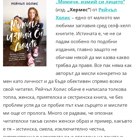
„Момиче, измий си лицето“
(изд.
„Хермес“
) от
Рейчъл
Холис
– едно от малкото ми
любими заглавия сред селф-хелп
книгите. Истината е, че не си
падам особено по подобни
издания, главно защото не
обичам някой да ми казва какво
трябва да правя. Все пак няма как
авторът да мисли конкретно за
мен като личност и да бъде обективен спрямо всеки
свой читател. Рейчъл Холис обаче е написала толкова
топла, женска, приятелска и сестринска книга, че без
проблем успя да си пробие път към сърцето и мислите
ми още от пролога. Много се радвам, че опознах
читателски такъв силен женски образ и пример, какъвто
е тя – истинска, смела, изключително честна,
суперуспешна в кариерата си и отдадена на децата и