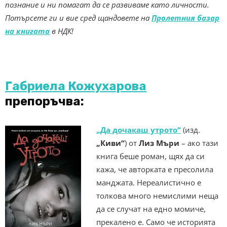
познание и ни помагат да се развиваме като личности.
Потърсете ги и вие сред щандовете на
Пролетния базар
на книгата
в НДК!
Габриела Кожухарова
препоръчва:
„Да дочакаш утрото“
(изд.
„Киви“
) от
Лиз Мъри
– ако тази
книга беше роман, щях да си
кажа, че авторката е пресолила
манджата. Нереалистично е
толкова много немислими неща
да се случат на едно момиче,
прекалено е. Само че историята