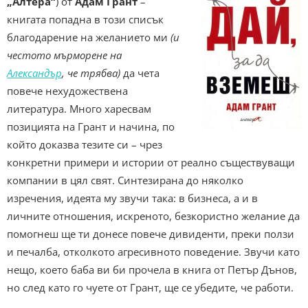
„Алтера“
) от
Адам Грант
–
книгата попадна в този списък
благодарение на желанието ми
(и
честото мърморене на
Александър
, че трябва)
да чета
повече нехудожествена
литература. Много харесвам
позицията на Грант и начина, по
който доказва тезите си – чрез
конкретни примери и истории от реално съществуващи
компании в цял свят. Синтезирана до няколко
изречения, идеята му звучи така: в бизнеса, а и в
личните отношения, искреното, безкористно желание да
помогнеш ще ти донесе повече дивиденти, преки ползи
и печалба, отколкото агресивното поведение. Звучи като
нещо, което баба ви би прочела в книга от Петър Дънов,
но след като го чуете от Грант, ще се убедите, че работи.