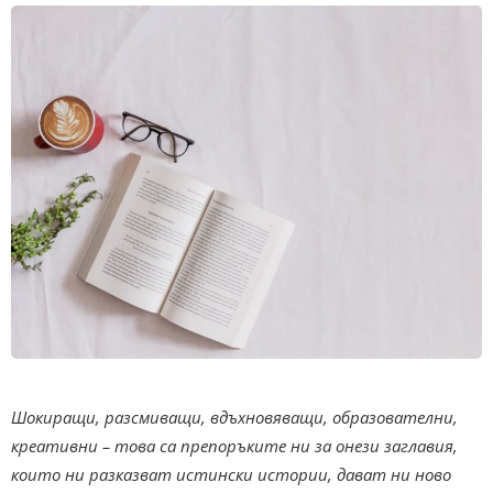
Шокиращи, разсмиващи, вдъхновяващи, образователни,
креативни – това са препоръките ни за онези заглавия,
които ни разказват истински истории, дават ни ново