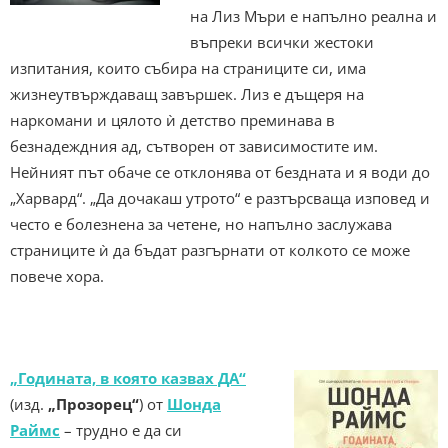
на Лиз Мъри е напълно реална и
въпреки всички жестоки
изпитания, които събира на страниците си, има
жизнеутвърждаващ завършек. Лиз е дъщеря на
наркомани и цялото ѝ детство преминава в
безнадеждния ад, сътворен от зависимостите им.
Нейният път обаче се отклонява от бездната и я води до
„Харвард“. „Да дочакаш утрото“ е разтърсваща изповед и
често е болезнена за четене, но напълно заслужава
страниците ѝ да бъдат разгърнати от колкото се може
повече хора.
„Годината, в която казвах ДА“
(изд.
„Прозорец“
) от
Шонда
Раймс
– трудно е да си