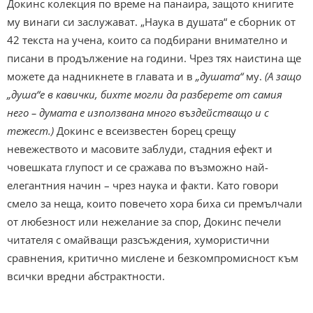
Докинс колекция по време на панаира, защото книгите
му винаги си заслужават. „Наука в душата“ е сборник от
42 текста на учена, които са подбирани внимателно и
писани в продължение на години. Чрез тях наистина ще
можете да надникнете в главата и в
„душата“
му.
(А защо
„душа“е в кавички, бихте могли да разберете от самия
него – думата е използвана много въздействащо и с
тежест.)
Докинс е всеизвестен борец срещу
невежеството и масовите заблуди, стадния ефект и
човешката глупост и се сражава по възможно най-
елегантния начин – чрез наука и факти. Като говори
смело за неща, които повечето хора биха си премълчали
от любезност или нежелание за спор, Докинс печели
читателя с омайващи разсъждения, хумористични
сравнения, критично мислене и безкомпромисност към
всички вредни абстрактности.