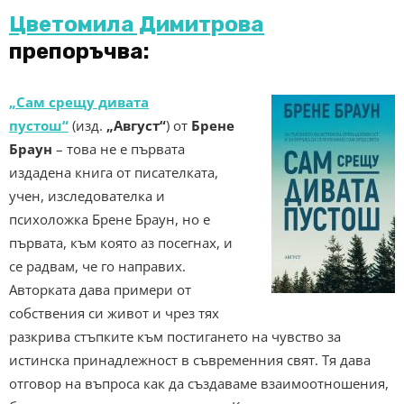
Цветомила Димитрова
препоръчва:
„Сам срещу дивата
пустош“
(изд.
„Август“
) от
Брене
Браун
– това не е първата
издадена книга от писателката,
учен, изследователка и
психоложка Брене Браун, но е
първата, към която аз посегнах, и
се радвам, че го направих.
Авторката дава примери от
собствения си живот и чрез тях
разкрива стъпките към постигането на чувство за
истинска принадлежност в съвременния свят. Тя дава
отговор на въпроса как да създаваме взаимоотношения,