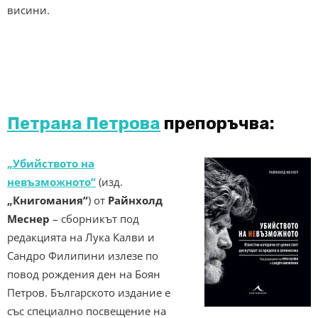
висини.
Петрана Петрова
препоръчва:
„Убийството на
невъзможното“
(изд.
„Книгомания“
) от
Райнхолд
Меснер
– сборникът под
редакцията на Лука Калви и
Сандро Филипини излезе по
повод рождения ден на Боян
Петров. Българското издание е
със специално посвещение на