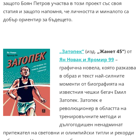
защото Боян Петров участва в този проект със своя
статия и защото напомня, че личността и миналото са
добър ориентир за бъдещето.
„Затопек“
(изд.
„Жанет 45“
) от
Ян Новак и Яромир 99
–
графична новела, която разказва
в образ и текст най-силните
моменти от биографията на
известния чешки бегач Емил
Затопек. Затопек е
революционер в областта на
тренировъчните методи и
дългогодишен ненадминат
притежател на световни и олимпийски титли и рекорди