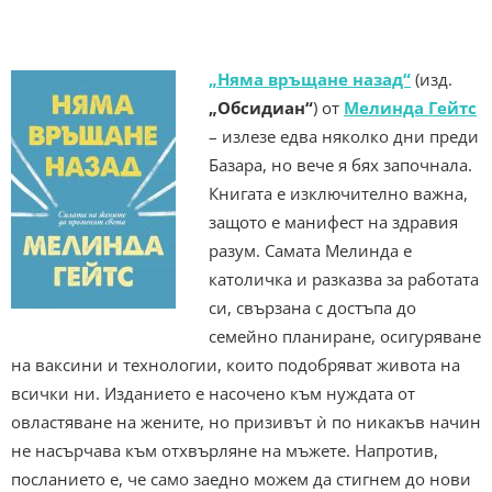
„Няма връщане назад“
(изд.
„Обсидиан“
) от
Мелинда Гейтс
– излезе едва няколко дни преди
Базара, но вече я бях започнала.
Книгата е изключително важна,
защото е манифест на здравия
разум. Самата Мелинда е
католичка и разказва за работата
си, свързана с достъпа до
семейно планиране, осигуряване
на ваксини и технологии, които подобряват живота на
всички ни. Изданието е насочено към нуждата от
овластяване на жените, но призивът ѝ по никакъв начин
не насърчава към отхвърляне на мъжете. Напротив,
посланието е, че само заедно можем да стигнем до нови