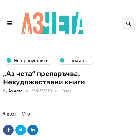
Не пропускайте
Панаирът
„Аз чета“ препоръчва:
Нехудожествени книги
By
Аз чета
28/05/2019
10 мин.
8931
0