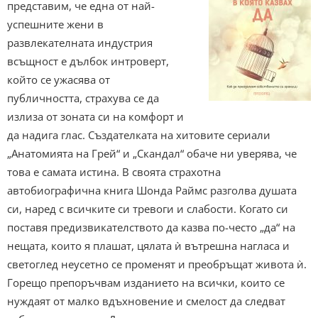
представим, че една от най-
успешните жени в
развлекателната индустрия
всъщност е дълбок интроверт,
който се ужасява от
публичността, страхува се да
излиза от зоната си на комфорт и
да надига глас. Създателката на хитовите сериали
„Анатомията на Грей“ и „Скандал“ обаче ни уверява, че
това е самата истина. В своята страхотна
автобиографична книга Шонда Раймс разголва душата
си, наред с всичките си тревоги и слабости. Когато си
поставя предизвикателството да казва по-често „да“ на
нещата, които я плашат, цялата ѝ вътрешна нагласа и
светоглед неусетно се променят и преобръщат живота ѝ.
Горещо препоръчвам изданието на всички, които се
нуждаят от малко вдъхновение и смелост да следват