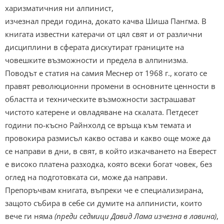
харизматичния ни алпинист,
изчезнал преди година, докато качва Шиша Пангма. В
книгата известни катерачи от цял свят и от различни
дисциплини в сферата дискутират границите на
човешките възможности и предела в алпинизма.
Поводът е статия на самия Меснер от 1968 г., когато се
правят революционни промени в основните ценности в
областта и техническите възможности застрашават
чистото катерене и овладяване на скалата. Петдесет
години по-късно Райнхолд се връща към темата и
провокира размисъл какво остава и какво още може да
се направи в дни, в свят, в който изкачването на Еверест
е високо платена разходка, която всеки богат човек, без
оглед на подготовката си, може да направи.
Препоръчвам книгата, въпреки че е специализирана,
защото събира в себе си думите на алпинисти, които
вече ги няма
(преди седмици Давид Лама изчезна в лавина)
,