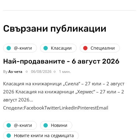
Свързани публикации
@-книги
Класации
Специални
Най-продаваните - 6 август 2026
By
Аз чета
06/08/2026
1 мин.
Класация на книжарници „Сиела“ – 27 юли – 2 август
2026 Класация на книжарници „Хермес“ – 27 юли – 2
август 2026…
Сподели:FacebookTwitterLinkedInPinterestEmail
@-книги
Новини
Новите книги на седмицата