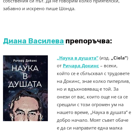
собствения си път. Да не говорим колко приятелски,
забавно и искрено пише Шонда.
Диана Василева
препоръчва:
„Наука в душата“
(изд.
„Ciela“
)
от
Ричард Докинс
– всеки,
който се е сблъсквал с трудовете
на Докинс, знае колко пиперлив,
но и вдъхновяващ е той. За
онези от вас, които още не са се
срещали с този огромен ум на
нашето време, „Наука в душата“ е
добро начало. Моят съвет обаче
е да си направите една малка