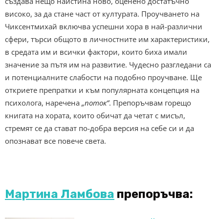
създава нещо наистина ново, оценено достатъчно
високо, за да стане част от културата. Проучването на
Чиксентмихай включва успешни хора в най-различни
сфери, търси общото в личностните им характеристики,
в средата им и всички фактори, които биха имали
значение за пътя им на развитие. Чудесно разгледани са
и потенциалните слабости на подобно проучване. Ще
откриете препратки и към популярната концепция на
психолога, наречена
„поток“
. Препоръчвам горещо
книгата на хората, които обичат да четат с мисъл,
стремят се да стават по-добра версия на себе си и да
опознават все повече света.
Мартина Ламбова
препоръчва: