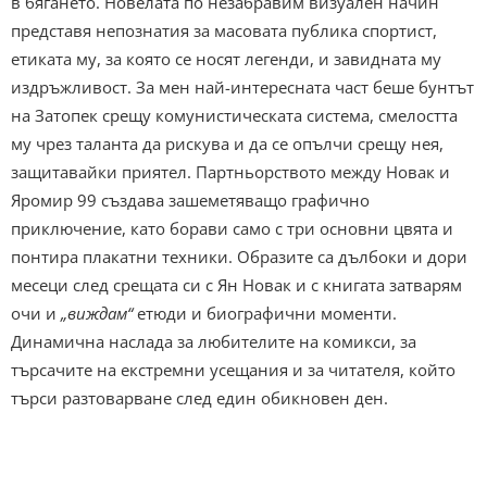
в бягането. Новелата по незабравим визуален начин
представя непознатия за масовата публика спортист,
етиката му, за която се носят легенди, и завидната му
издръжливост. За мен най-интересната част беше бунтът
на Затопек срещу комунистическата система, смелостта
му чрез таланта да рискува и да се опълчи срещу нея,
защитавайки приятел. Партньорството между Новак и
Яромир 99 създава зашеметяващо графично
приключение, като борави само с три основни цвята и
понтира плакатни техники. Образите са дълбоки и дори
месеци след срещата си с Ян Новак и с книгата затварям
очи и
„виждам“
етюди и биографични моменти.
Динамична наслада за любителите на комикси, за
търсачите на екстремни усещания и за читателя, който
търси разтоварване след един обикновен ден.