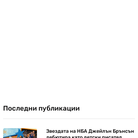
Последни публикации
Звездата на НБА Джейлън Брънсън
дебютира като детски писател