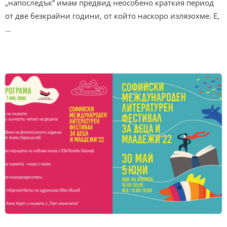
„напоследък“ имам предвид неособено краткия период
от две безкрайни години, от който наскоро излязохме. Е,
…