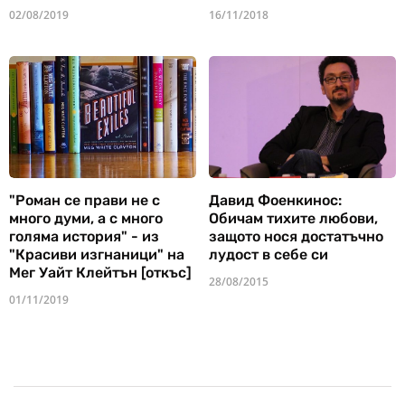
02/08/2019
16/11/2018
"Роман се прави не с
Давид Фоенкинос:
много думи, а с много
Обичам тихите любови,
голяма история" - из
защото нося достатъчно
"Красиви изгнаници" на
лудост в себе си
Мег Уайт Клейтън [откъс]
28/08/2015
01/11/2019