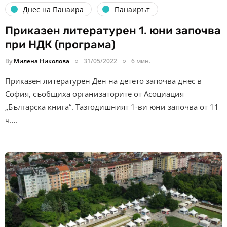
Днес на Панаира
Панаирът
Приказен литературен 1. юни започва
при НДК (програма)
By
Милена Николова
31/05/2022
6 мин.
Приказен литературен Ден на детето започва днес в
София, съобщиха организаторите от Асоциация
„Българска книга“. Тазгодишният 1-ви юни започва от 11
ч….