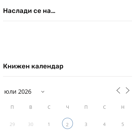
Наслади се на…
Книжен календар
П
В
С
Ч
П
С
Н
29
30
1
3
4
5
2