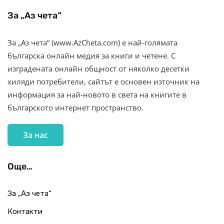
За „Аз чета“
За „Аз чета“ (www.AzCheta.com) е най-голямата
българска онлайн медия за книги и четене. С
изградената онлайн общност от няколко десетки
хиляди потребители, сайтът е основен източник на
информация за най-новото в света на книгите в
българското интернет пространство.
За нас
Още…
За „Аз чета“
Контакти