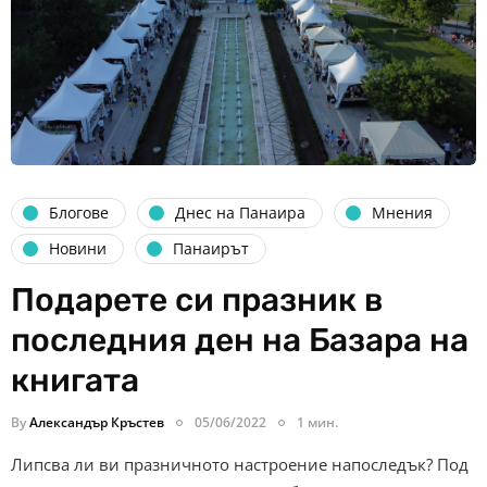
Блогове
Днес на Панаира
Мнения
Новини
Панаирът
Подарете си празник в
последния ден на Базара на
книгата
By
Александър Кръстев
05/06/2022
1 мин.
Липсва ли ви празничното настроение напоследък? Под