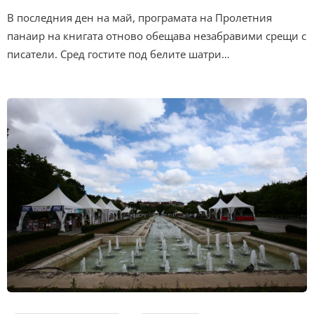
В последния ден на май, програмата на Пролетния
панаир на книгата отново обещава незабравими срещи с
писатели. Сред гостите под белите шатри…