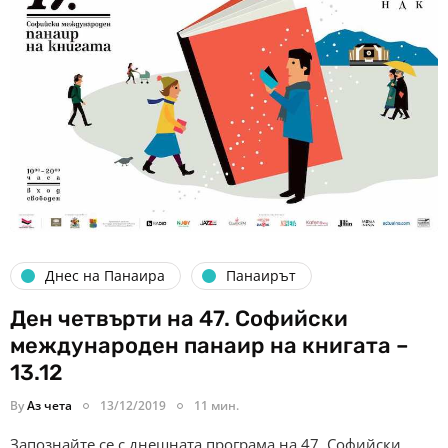
Днес на Панаира
Панаирът
Ден четвърти на 47. Софийски
международен панаир на книгата –
13.12
By
Аз чета
13/12/2019
11 мин.
Запознайте се с днешната програма на 47. Софийски