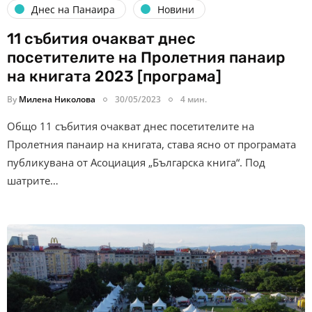
Днес на Панаира
Новини
11 събития очакват днес
посетителите на Пролетния панаир
на книгата 2023 [програма]
By
Милена Николова
30/05/2023
4 мин.
Общо 11 събития очакват днес посетителите на
Пролетния панаир на книгата, става ясно от програмата
публикувана от Асоциация „Българска книга“. Под
шатрите…