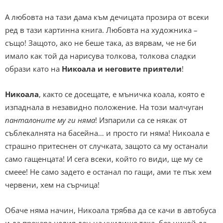
А любовта на тази дама към дечицата прозира от всеки
ред в тази картинна книга. Любовта на художника –
също! Защото, ако не беше така, аз вярвам, че не би
имало как той да нарисува толкова, толкова сладки
образи като на
Никоала и неговите приятели
!
Никоала
, както се досещате, е мъничка коала, която е
изпаднала в незавидно положение. На този малчуган
панталоните му ги няма
! Изпарили са се някак от
съблекалнята на басейна… и просто ги няма! Никоала е
страшно притеснен от случката, защото са му останали
само гащенцата! И сега всеки, който го види, ще му се
смеее! Не само задето е останал по гащи, ами те пък хем
червени, хем на сърчица!
Обаче няма начин, Никоала трябва да се качи в автобуса
и да прекара целия ден на училище така, без никой да