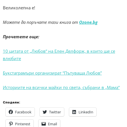
Великолепна е!
Можете да поръчате тази книга от
Ozone.bg
Прочетете още:
10 цитата от „Любов“ на Елен Делфорж, в които ще се
влюбите
Букстаграмъри организират “Пътуваща Любов”
Историите на всички майки по света, събрани в „Мама“
Сподели:
Facebook
Twitter
LinkedIn
Pinterest
Email