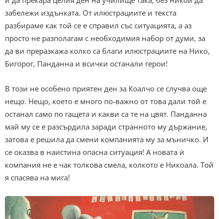
забележи издънката. От илюстрациите и текста
разбираме как той се е справил със ситуацията, а аз
просто не разполагам с необходимия набор от думи, за
да ви преразкажа колко са благи илюстрациите на Нико,
Бигорог, Панданна и всички останали герои!
В този не особено приятен ден за Коалчо се случва още
нещо. Нещо, което е много по-важно от това дали той е
останал само по гащета и какви са те на цвят. Панданна
май му се е разсърдила заради странното му държание,
затова е решила да смени компанията му за мъничко. И
се оказва в наистина опасна ситуация! А новата ѝ
компания не е чак толкова смела, колкото е Никоала. Той
я спасява на мига!