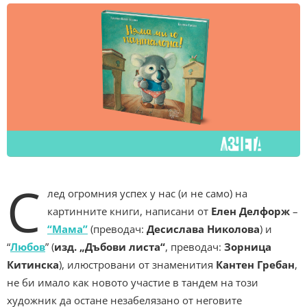
С
лед огромния успех у нас (и не само) на
картинните книги, написани от
Елен Делфорж
–
“Мама”
(преводач:
Десислава Николова
) и
“
Любов
” (
изд. „Дъбови листа“
, преводач:
Зорница
Китинска
), илюстровани от знаменития
Кантен Гребан
,
не би имало как новото участие в тандем на този
художник да остане незабелязано от неговите