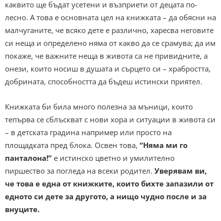
каквито ще бъдат усетени и възприети от децата по-
лесно. А това е основната цел на книжката – да обясни на
малчуганите, че всяко дете е различно, харесва неговите
си неща и определено няма от какво да се срамува; да им
покаже, че важните неща в живота са не привидните, а
онези, които носиш в душата и сърцето си – храбростта,
добрината, способността да бъдеш истински приятел.
Книжката би била много полезна за мъници, които
тепърва се сблъскват с нови хора и ситуации в живота си
– в детската градина например или просто на
площадката пред блока. Освен това,
“Няма ми го
панталона!”
е истинско цветно и умилително
пиршество за погледа на всеки родител.
Уверявам ви,
че това е една от книжките, които бихте запазили от
едното си дете за другото, а нищо чудно после и за
внуците.