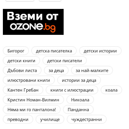
Бигорог
детска писателка
детски истории
детски книги
детски писатели
Дъбови листа
за деца
за най-малките
илюстровани книги
истории за деца
Кантен Гребан
книги с илюстрации
коала
Кристин Номан-Вилмин
Никоала
Няма ми го панталона!
Панданна
преводни
училище
чуждестранни