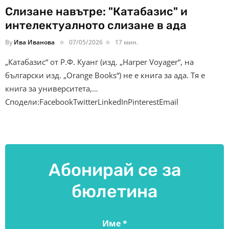
Слизане навътре: "Катабазис" и
интелектуалното слизане в ада
By
Ива Иванова
07/05/2026
17 мин.
„Катабазис“ от Р.Ф. Куанг (изд. „Harper Voyager“, на
български изд. „Orange Books“) не е книга за ада. Тя е
книга за университета,…
Сподели:FacebookTwitterLinkedInPinterestEmail
Абонирай се за
бюлетина
Име
*