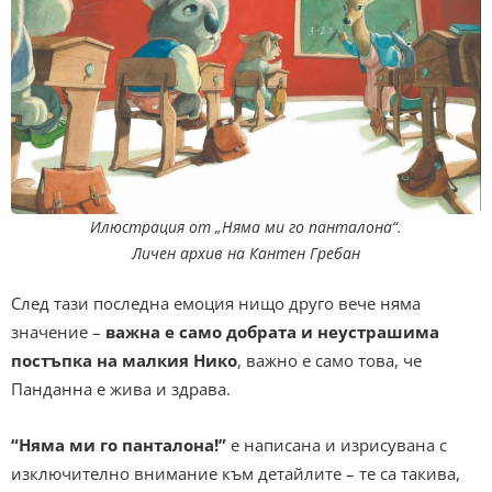
Илюстрация от „Няма ми го панталона“.
Личен архив на Кантен Гребан
След тази последна емоция нищо друго вече няма
значение –
важна е само добрата и неустрашима
постъпка на малкия Нико
, важно е само това, че
Панданна е жива и здрава.
“Няма ми го панталона!”
е написана и изрисувана с
изключително внимание към детайлите – те са такива,