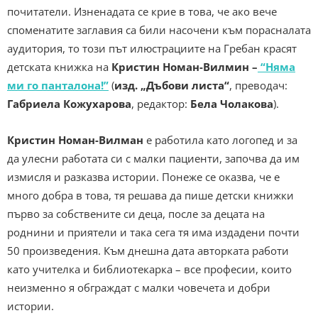
почитатели. Изненадата се крие в това, че ако вече
споменатите заглавия са били насочени към порасналата
аудитория, то
този път илюстрациите на Гребан красят
детската книжка на
Кристин Номан-Вилмин –
“Няма
ми го панталона!”
(
изд. „Дъбови листа“
, преводач:
Габриела Кожухарова
, редактор:
Бела Чолакова
).
Кристин Номан-Вилман
е работила като логопед и за
да улесни работата си с малки пациенти, започва да им
измисля и разказва истории. Понеже се оказва, че е
много добра в това, тя решава да пише детски книжки
първо за собствените си деца, после за децата на
роднини и приятели и така сега тя има издадени почти
50 произведения. Към днешна дата авторката работи
като учителка и библиотекарка – все професии, които
неизменно я обграждат с малки човечета и добри
истории.