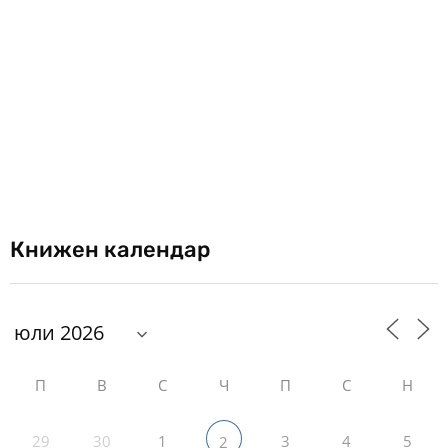
Книжен календар
П
В
С
Ч
П
С
Н
29
30
1
3
4
5
2