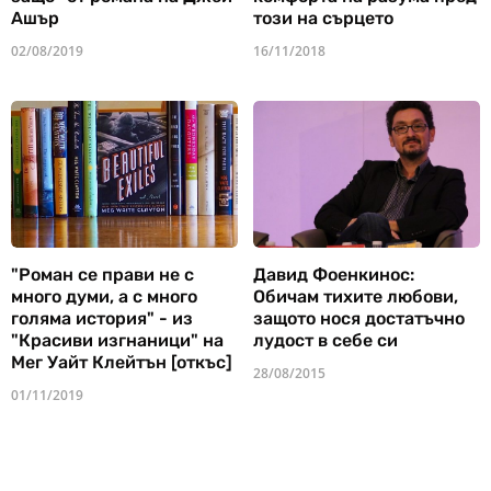
Ашър
този на сърцето
02/08/2019
16/11/2018
"Роман се прави не с
Давид Фоенкинос:
много думи, а с много
Обичам тихите любови,
голяма история" - из
защото нося достатъчно
"Красиви изгнаници" на
лудост в себе си
Мег Уайт Клейтън [откъс]
28/08/2015
01/11/2019