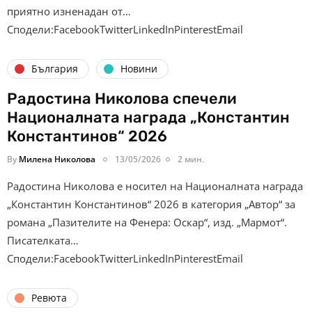
приятно изненадан от…
Сподели:FacebookTwitterLinkedInPinterestEmail
България
Новини
Радостина Николова спечели
Националната награда „Константин
Константинов“ 2026
By
Милена Николова
13/05/2026
2 мин.
Радостина Николова е носител на Националната награда
„Константин Константинов“ 2026 в категория „Автор“ за
романа „Пазителите на Фенера: Оскар“, изд. „Мармот“.
Писателката…
Сподели:FacebookTwitterLinkedInPinterestEmail
Ревюта