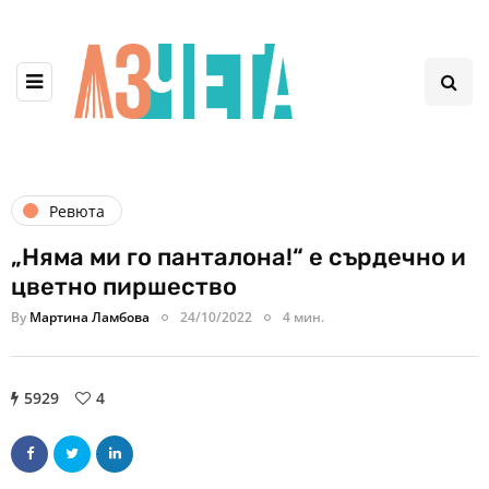
Ревюта
„Няма ми го панталона!“ е сърдечно и
цветно пиршество
By
Мартина Ламбова
24/10/2022
4 мин.
5929
4