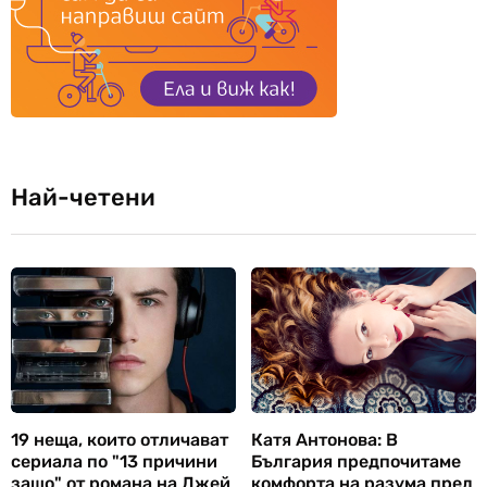
Най-четени
19 неща, които отличават
Катя Антонова: В
сериала по "13 причини
България предпочитаме
защо" от романа на Джей
комфорта на разума пред