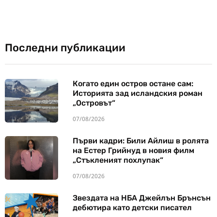
Последни публикации
Когато един остров остане сам:
Историята зад исландския роман
„Островът“
07/08/2026
Първи кадри: Били Айлиш в ролята
на Естер Грийнуд в новия филм
„Стъкленият похлупак“
07/08/2026
Звездата на НБА Джейлън Брънсън
дебютира като детски писател