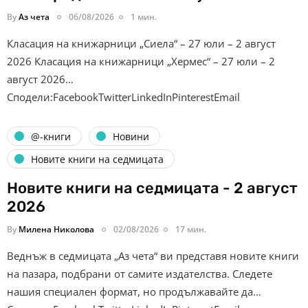
By
Аз чета
06/08/2026
1 мин.
Класация на книжарници „Сиела“ – 27 юли – 2 август
2026 Класация на книжарници „Хермес“ – 27 юли – 2
август 2026…
Сподели:FacebookTwitterLinkedInPinterestEmail
@-книги
Новини
Новите книги на седмицата
Новите книги на седмицата - 2 август
2026
By
Милена Николова
02/08/2026
17 мин.
Веднъж в седмицата „Аз чета“ ви представя новите книги
на пазара, подбрани от самите издателства. Следете
нашия специален формат, но продължавайте да…