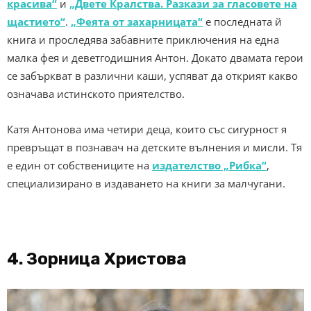
красива“
и
„Двете Кралства. Разкази за гласовете на
щастието“
.
„Феята от захарницата“
е последната й
книга и проследява забавните приключения на една
малка фея и деветгодишния Антон. Докато двамата герои
се забъркват в различни каши, успяват да открият какво
означава истинското приятелство.
Катя Антонова има четири деца, които със сигурност я
превръщат в познавач на детските вълнения и мисли. Тя
е един от собствениците на
издателство „Рибка“
,
специализирано в издаването на книги за малчугани.
4. Зорница Христова