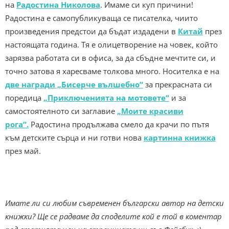
на
Радостина Николова
. Имаме си куп причини!
Радостина е самопубликуваща се писателка, чиито
произведения предстои да бъдат издадени в
Китай
през
настоящата година. Тя е олицетворение на човек, който
зарязва работата си в офиса, за да сбъдне мечтите си, и
точно затова я харесваме толкова много. Носителка е на
две награди „Бисерче вълшебно“
за прекрасната си
поредица
„Приключенията на мотовете“
и за
самостоятелното си заглавие
„Моите красиви
рога“.
Радостина продължава смело да крачи по пътя
към детските сърца и ни готви нова
картинна книжка
през май.
Имате ли си любим съвременен български автор на детски
книжки? Ще се радваме да споделите кой е той в коментар