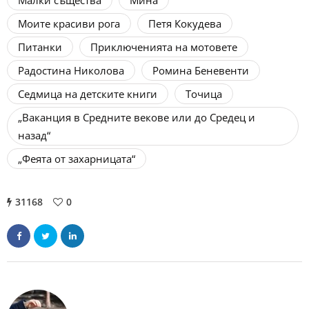
Малки същества
Мина
Моите красиви рога
Петя Кокудева
Питанки
Приключенията на мотовете
Радостина Николова
Ромина Беневенти
Седмица на детските книги
Точица
„Ваканция в Средните векове или до Средец и
назад“
„Феята от захарницата“
31168
0