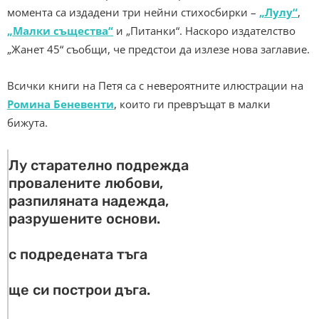
момента са издадени три нейни стихосбирки –
„Лулу“
,
„Малки същества“
и „Питанки“. Наскоро издателство
„Жанет 45“ съобщи, че предстои да излезе нова заглавие.
Всички книги на Петя са с невероятните илюстрации на
Ромина Беневенти
, които ги превръщат в малки
бижута.
Лу старателно подрежда
провалените любови,
разпиляната надежда,
разрушените основи.
с подредената тъга
ще си построи дъга.