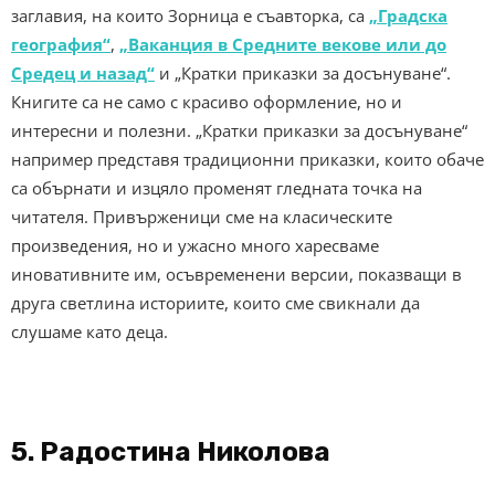
заглавия, на които Зорница е съавторка, са
„Градска
география“
,
„Ваканция в Средните векове или до
Средец и назад“
и „Кратки приказки за досънуване“.
Книгите са не само с красиво оформление, но и
интересни и полезни. „Кратки приказки за досънуване“
например представя традиционни приказки, които обаче
са обърнати и изцяло променят гледната точка на
читателя. Привърженици сме на класическите
произведения, но и ужасно много харесваме
иновативните им, осъвременени версии, показващи в
друга светлина историите, които сме свикнали да
слушаме като деца.
5. Радостина Николова