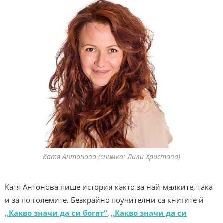
Катя Антонова (снимка: Лили Христова)
Катя Антонова пише истории както за най-малките, така
и за по-големите. Безкрайно поучителни са книгите й
„Какво значи да си богат“
,
„Какво значи да си