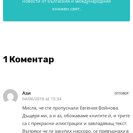
новости от бългаския и международния
книжен свят.
1 Коментар
Ази
ОТГОВОР
04/06/2018 at 15:34
Мисля, че сте пропуснали Евгения Войнова.
Дъщеря ми, а и аз, обожаваме книгите ѝ, и трите
са с прекрасни илюстрации и завладяващ текст.
Въпреки че ги закупих наскоро, се превърнаха в