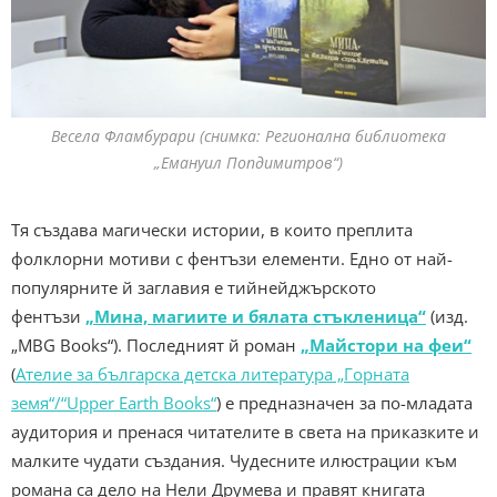
Весела Фламбурари (снимка: Регионална библиотека
„Емануил Попдимитров“)
Тя създава магически истории, в които преплита
фолклорни мотиви с фентъзи елементи. Едно от най-
популярните й заглавия е тийнейджърското
фентъзи
„Мина, магиите и бялата стъкленица“
(изд.
„MBG Books“). Последният й роман
„Майстори на феи“
(
Ателие за българска детска литература „Горната
земя“/“Upper Earth Books“
) е предназначен за по-младата
аудитория и пренася читателите в света на приказките и
малките чудати създания. Чудесните илюстрации към
романа са дело на Нели Друмева и правят книгата