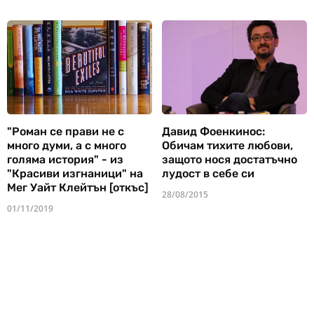
"Роман се прави не с
Давид Фоенкинос:
много думи, а с много
Обичам тихите любови,
голяма история" - из
защото нося достатъчно
"Красиви изгнаници" на
лудост в себе си
Мег Уайт Клейтън [откъс]
28/08/2015
01/11/2019