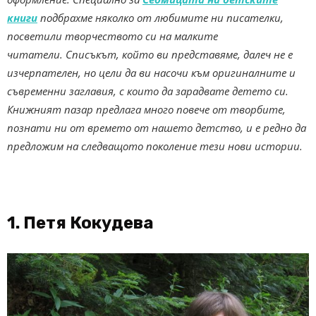
книги
подбрахме няколко от любимите ни писателки,
посветили творчеството си на малките
читатели.
Списъкът, който ви представяме, далеч не е
изчерпателен, но цели да ви насочи към оригиналните и
съвременни заглавия, с които да зарадвате детето си.
Книжният пазар предлага много повече от творбите,
познати ни от времето от нашето детство, и е редно да
предложим на следващото поколение тези нови истории.
1. Петя Кокудева