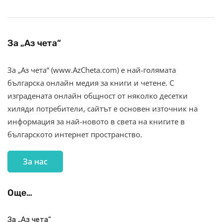
За „Аз чета“
За „Аз чета“ (www.AzCheta.com) е най-голямата
българска онлайн медия за книги и четене. С
изградената онлайн общност от няколко десетки
хиляди потребители, сайтът е основен източник на
информация за най-новото в света на книгите в
българското интернет пространство.
За нас
Още…
За „Аз чета“