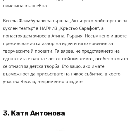
наистина вълшебна.
Весела Фламбурари завършва „Актьорско майсторство за
куклен театър“ в НАТФИЗ „Кръстьо Сарафов“, а
понастоящем живее в Атина, Гърция. Несъмнено и двете
преживявания са извор на идеи и вдъхновение за
творческите й проекти. Тя вярва, че представянето на
една книга е важна част от нейния живот, особено когато
се отнася за детска творба. Ето защо, ако имате
възможност да присъствате на някое събитие, в което
участва Весела, непременно отидете.
3. Катя Антонова