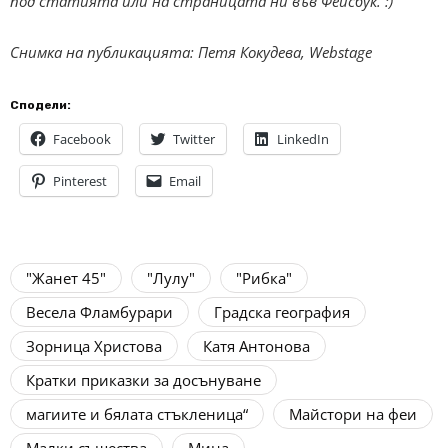
под статията или на страницата ни във Фейсбук. :)
Снимка на публикацията: Петя Кокудева, Webstage
Сподели:
Facebook
Twitter
LinkedIn
Pinterest
Email
"Жанет 45"
"Лулу"
"Рибка"
Весела Фламбурари
Градска география
Зорница Христова
Катя Антонова
Кратки приказки за досънуване
магиите и бялата стъкленица“
Майстори на феи