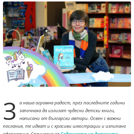
З
а наша огромна радост, през последните години
започнаха да излизат чудесни детски книги,
написани от български автори. Освен с важни
послания, те идват и с красиви илюстрации и изпипано
оформление. Специално за
Седмицата на детските