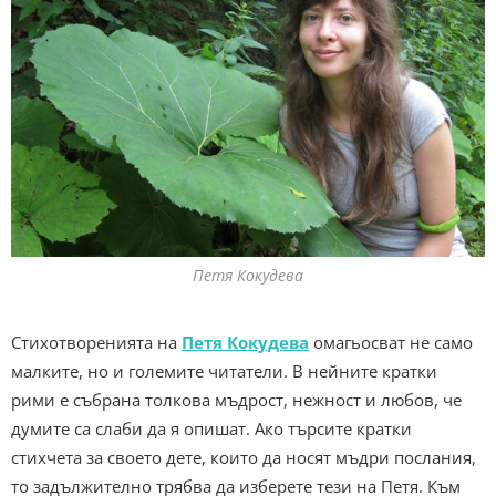
Петя Кокудева
Стихотворенията на
Петя Кокудева
омагьосват не само
малките, но и големите читатели. В нейните кратки
рими е събрана толкова мъдрост, нежност и любов, че
думите са слаби да я опишат. Ако търсите кратки
стихчета за своето дете, които да носят мъдри послания,
то задължително трябва да изберете тези на Петя. Към