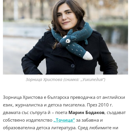
Зорница Христова (снимка: „Уикипедия“)
Зорница Христова е българска преводачка от английски
език, журналистка и детска писателка. През 2010 г.
двамата със съпруга й – поета
Марин Бодаков
, създават
собствено издателство
„Точица“
за забавна и
образователна детска литература. Сред любимите ни