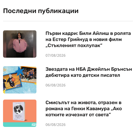
Последни публикации
Първи кадри: Били Айлиш в ролята
на Естер Грийнуд в новия филм
„Стъкленият похлупак“
07/08/2026
Звездата на НБА Джейлън Брънсън
дебютира като детски писател
06/08/2026
Смисълът на живота, отразен в
романа на Генки Кавамура „Ако
котките изчезнат от света“
06/08/2026