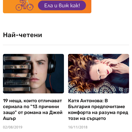
Най-четени
19 неща, които отличават
Катя Антонова: В
сериала по "13 причини
България предпочитаме
защо" от романа на Джей
комфорта на разума пред
Ашър
този на сърцето
02/08/2019
16/11/2018