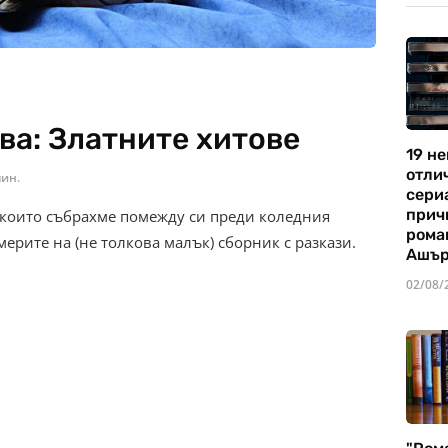
ва: Златните хитове
19 не
отли
мин.
сериа
прич
 които събрахме помежду си преди коледния
рома
мерите на (не толкова малък) сборник с разкази.
Ашъ
02/08/