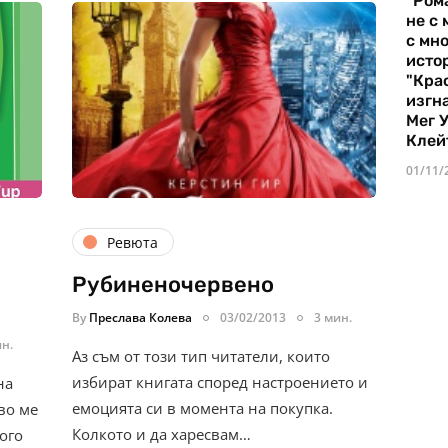
"Ром
не с 
с мно
истор
"Кра
изгн
Мег 
Клей
01/11/
Ревюта
Рубиненочервено
By
Преслава Колева
03/02/2013
3 мин.
ин.
Аз съм от този тип читатели, които
избират книгата според настроението и
на
емоцията си в момента на покупка.
во ме
Колкото и да харесвам…
ого