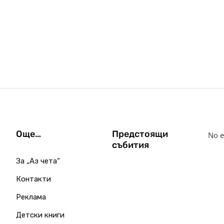
Още…
Предстоящи
No e
събития
За „Аз чета“
Контакти
Реклама
Детски книги