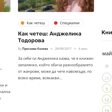
Как четеш
Специални
Кни
Как четеш: Анджелика
Тодорова
By
Преслава Колева
28/08/2017
4 мин.
За себе си Анджелика казва, че е книжен
запалянко, който обича разнообразието
П
н.
от жанрове, може да чете навсякъде, по
всяко време, всякакви…
28
ки и
5
нална
в
12
19