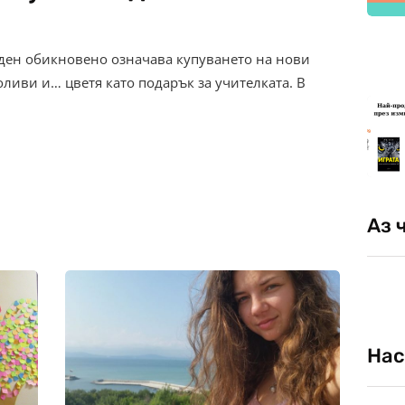
ден обикновено означава купуването на нови
ливи и… цветя като подарък за учителката. В
Аз 
Нас