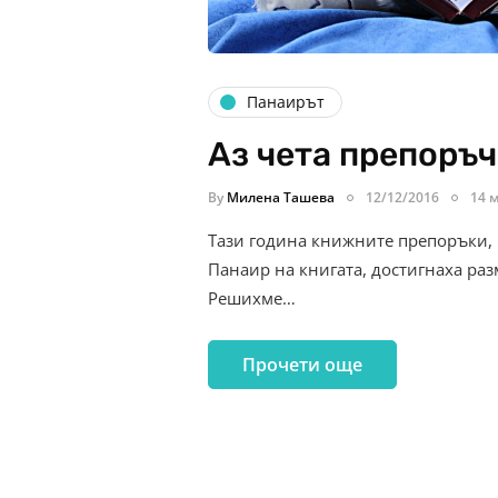
Панаирът
Аз чета препоръч
By
Милена Ташева
12/12/2016
14 
Тази година книжните препоръки,
Панаир на книгата, достигнаха раз
Решихме…
Прочети още