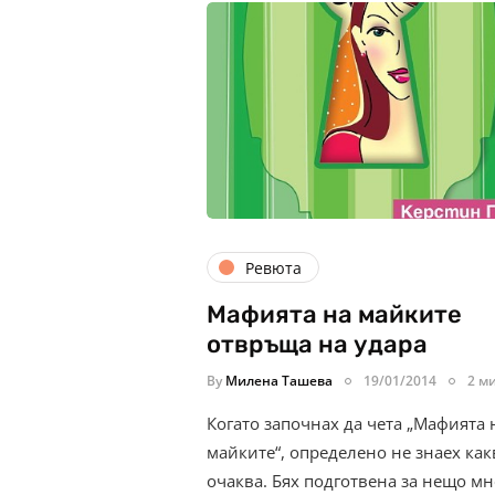
Ревюта
Мафията на майките
отвръща на удара
By
Милена Ташева
19/01/2014
2 м
Когато започнах да чета „Мафията 
майките“, определено не знаех как
очаква. Бях подготвена за нещо мн