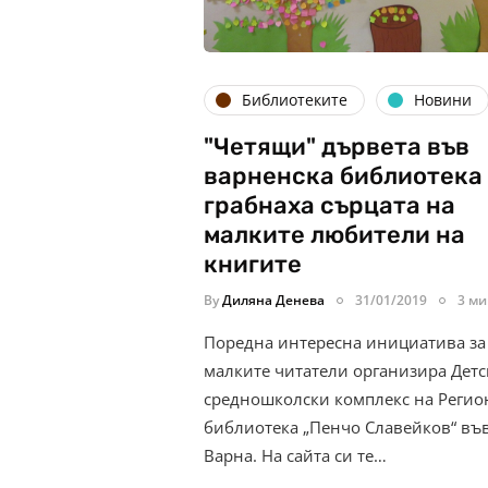
Библиотеките
Новини
"Четящи" дървета във
варненска библиотека
грабнаха сърцата на
малките любители на
книгите
By
Диляна Денева
31/01/2019
3 ми
Поредна интересна инициатива за
малките читатели организира Детс
средношколски комплекс на Регио
библиотека „Пенчо Славейков“ въ
Варна. На сайта си те…