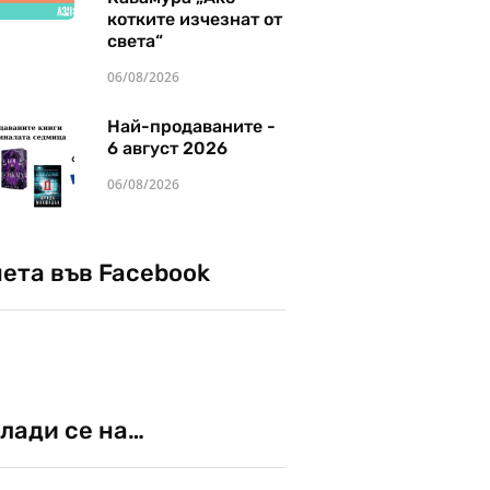
котките изчезнат от
света“
06/08/2026
Най-продаваните -
6 август 2026
06/08/2026
чета във Facebook
лади се на…