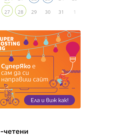
29
30
31
1
27
28
-четени