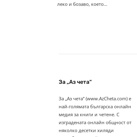
леко и бозаво, което…
За „Аз чета“
За „Аз чета“ (www.AzCheta.com) е
най-голямата българска онлайн
медия за книги и четене. С
изградената онлайн общност от
няколко десетки хиляди