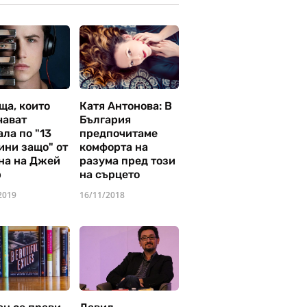
ща, които
Катя Антонова: В
чават
България
ла по "13
предпочитаме
ини защо" от
комфорта на
на на Джей
разума пред този
р
на сърцето
2019
16/11/2018