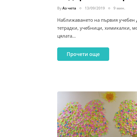
By
Аз чета
13/09/2019
9 мин.
Наближаването на първия учебен 
тетрадки, учебници, химикалки, мо
цялата…
Прочети още