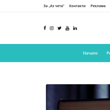
За „Аз чета“
Контакти
Реклама
Начало
Р