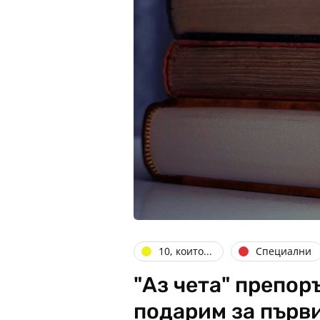
10, които...
Специални
"Аз чета" препоръ
подарим за първ