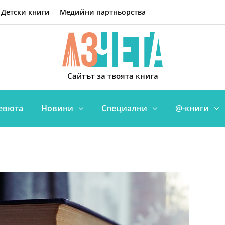
Детски книги
Медийни партньорства
Сайтът за твоята книга
евюта
Новини
Специални
@-книги