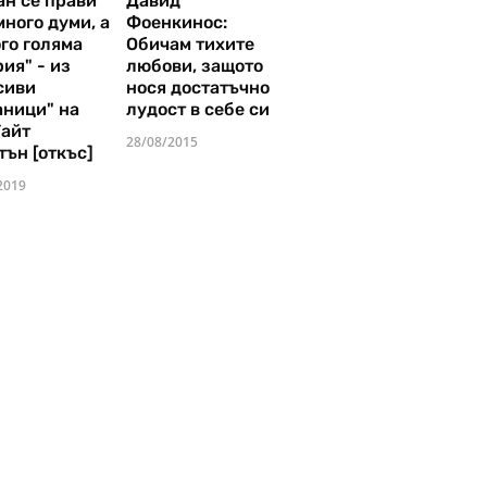
ан се прави
Давид
много думи, а
Фоенкинос:
го голяма
Обичам тихите
ия" - из
любови, защото
сиви
нося достатъчно
аници" на
лудост в себе си
Уайт
28/08/2015
тън [откъс]
2019