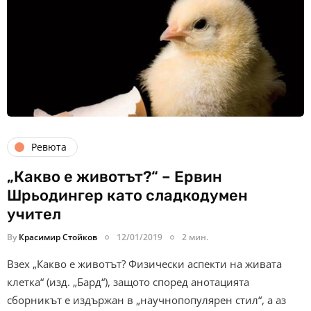
Ревюта
„Какво е животът?“ – Ервин
Шрьодингер като сладкодумен
учител
By
Красимир Стойков
12/01/2019
2 мин.
Взех „Какво е животът? Физически аспекти на живата
клетка“ (изд. „Бард“), защото според анотацията
сборникът е издържан в „научнопопулярен стил“, а аз