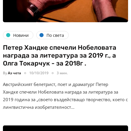
Новини
По света
Петер Хандке спечели Нобеловата
награда за литература за 2019 г., а
Олга Токарчук - за 2018г .
By
Аз чета
10/10/2019
3 мин.
Австрийският белетрист, поет и драматург Петер
Хандке спечели Нобеловата награда за литература за
2019 година за „своето въздействащо творчество, което с
лингвистична изобретателност…