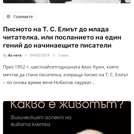
Големите
Писмото на Т. С. Елиът до млада
читателка, или посланието на един
гений до начинаещите писатели
By
Аз чета
04/03/2019
3 мин.
През 1952 г. шестнайсетгодишната Алис Куин, която
мечтае да стане писателка, изпраща писмо на Т. С. Елиът
– по онова време вече Нобелов лауреат…