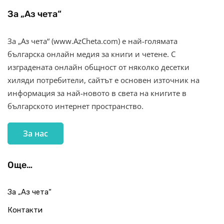
За „Аз чета“
За „Аз чета“ (www.AzCheta.com) е най-голямата
българска онлайн медия за книги и четене. С
изградената онлайн общност от няколко десетки
хиляди потребители, сайтът е основен източник на
информация за най-новото в света на книгите в
българското интернет пространство.
За нас
Още…
За „Аз чета“
Контакти