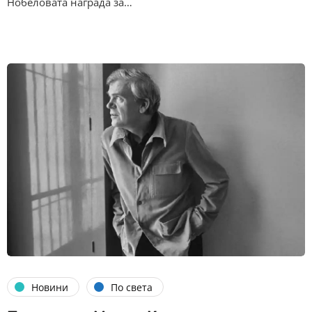
Нобеловата награда за…
Новини
По света