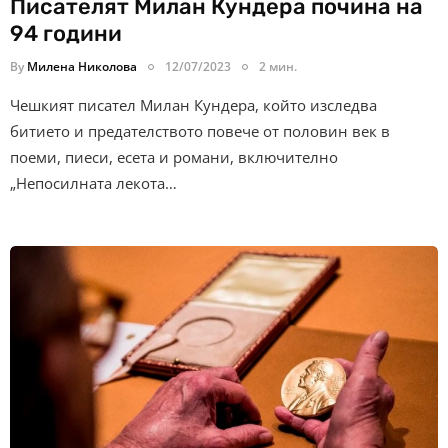
Писателят Милан Кундера почина на
94 години
By
Милена Николова
12/07/2023
2 мин.
Чешкият писател Милан Кундера, който изследва
битието и предателството повече от половин век в
поеми, пиеси, есета и романи, включително
„Непосилната лекота…