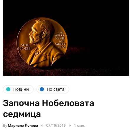
Новини
По света
Започна Нобеловата
седмица
By
Мариана Конова
07/10/2019
1 мин.