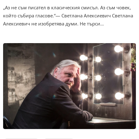
„Аз не съм писател в класическия смисъл. Аз съм човек,
който събира гласове.“— Светлана Алексиевич Светлана
Алексиевич не изобретява думи. Не търси…