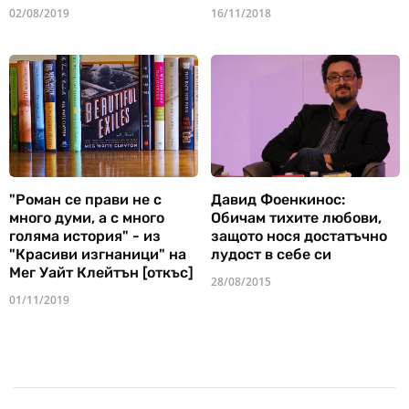
02/08/2019
16/11/2018
"Роман се прави не с
Давид Фоенкинос:
много думи, а с много
Обичам тихите любови,
голяма история" - из
защото нося достатъчно
"Красиви изгнаници" на
лудост в себе си
Мег Уайт Клейтън [откъс]
28/08/2015
01/11/2019