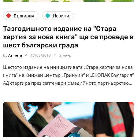
България
Новини
Тазгодишното издание на "Стара
хартия за нова книга" ще се проведе в
шест български града
By
Аз чета
17/08/2018
2 мин.
Шестото издание на инициативата „Стара хартия за нова
книга“ на Книжен център „Гринуич“ и „ЕКОПАК България“
АД стартира през септември с медийното партньорство…