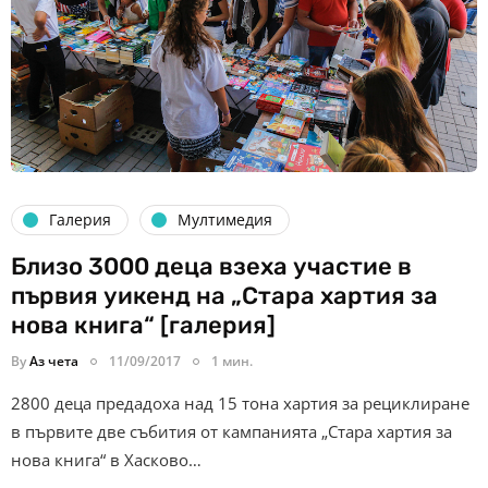
Галерия
Мултимедия
Близо 3000 деца взеха участие в
първия уикенд на „Стара хартия за
нова книга“ [галерия]
By
Аз чета
11/09/2017
1 мин.
2800 деца предадоха над 15 тона хартия за рециклиране
в първите две събития от кампанията „Стара хартия за
нова книга“ в Хасково…