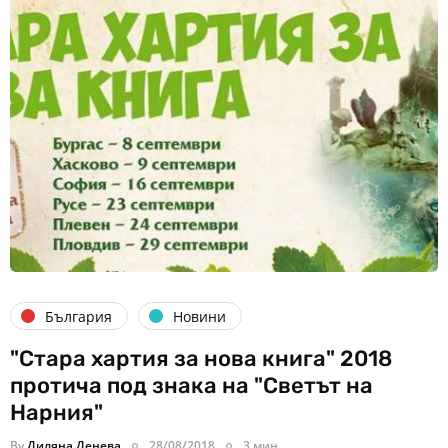
България
Новини
"Стара хартия за нова книга" 2018
протича под знака на "Светът на
Нарния"
By
Диляна Денева
28/08/2018
3 мин.