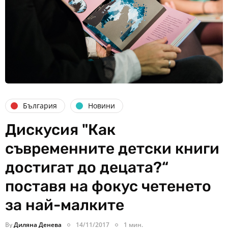
България
Новини
Дискусия "Как
съвременните детски книги
достигат до децата?“
поставя на фокус четенето
за най-малките
By
Диляна Денева
14/11/2017
1 мин.