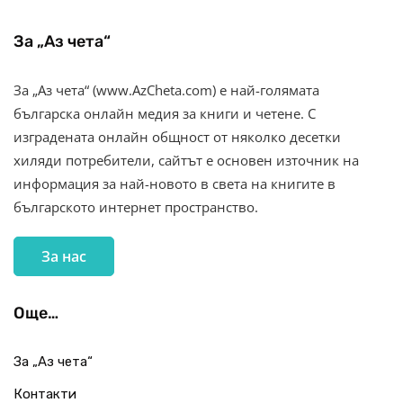
За „Аз чета“
За „Аз чета“ (www.AzCheta.com) е най-голямата
българска онлайн медия за книги и четене. С
изградената онлайн общност от няколко десетки
хиляди потребители, сайтът е основен източник на
информация за най-новото в света на книгите в
българското интернет пространство.
За нас
Още…
За „Аз чета“
Контакти