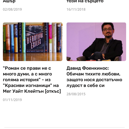
Ашър
този на сърцето
02/08/2019
16/11/2018
"Роман се прави не с
Давид Фоенкинос:
много думи, а с много
Обичам тихите любови,
голяма история" - из
защото нося достатъчно
"Красиви изгнаници" на
лудост в себе си
Мег Уайт Клейтън [откъс]
28/08/2015
01/11/2019