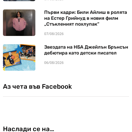
Първи кадри: Били Айлиш в ролята
на Естер Грийнуд в новия филм
„Стъкленият похлупак“
07/08/2026
Звездата на НБА Джейлън Брънсън
дебютира като детски писател
06/08/2026
Аз чета във Facebook
Наслади се на…