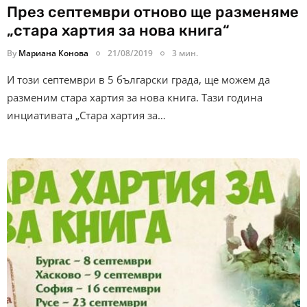
През септември отново ще разменяме
„стара хартия за нова книга“
By
Мариана Конова
21/08/2019
3 мин.
И този септември в 5 български града, ще можем да
разменим стара хартия за нова книга. Тази година
инциативата „Стара хартия за…