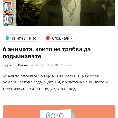
Книги и кино
Специални
6 анимета, които не трябва да
подминавате
By
Диана Василева
28/01/2018
5 мин.
Отдавна не сме си говорили за манга и графични
романи, затова седмицата ни, посветена на книгите и
телевизията, е доста подходящ повод…