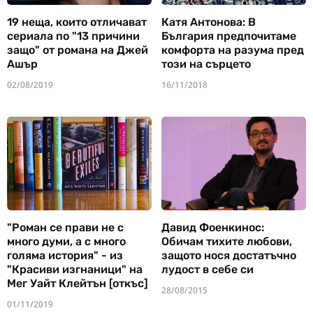
19 неща, които отличават
Катя Антонова: В
сериала по "13 причини
България предпочитаме
защо" от романа на Джей
комфорта на разума пред
Ашър
този на сърцето
02/08/2019
16/11/2018
"Роман се прави не с
Давид Фоенкинос:
много думи, а с много
Обичам тихите любови,
голяма история" - из
защото нося достатъчно
"Красиви изгнаници" на
лудост в себе си
Мег Уайт Клейтън [откъс]
28/08/2015
01/11/2019