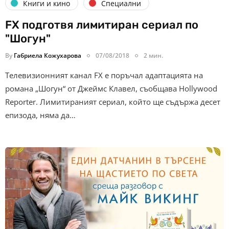
Книги и кино
Специални
FX подготвя лимитиран сериал по
"Шогун"
By
Габриела Кожухарова
07/08/2018
2 мин.
Телевизионният канал FX е поръчал адаптацията на
романа „Шогун“ от Джеймс Клавел, съобщава Hollywood
Reporter. Лимитираният сериал, който ще съдържа десет
епизода, няма да…