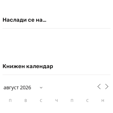
Наслади се на…
Книжен календар
П
В
С
Ч
П
С
Н