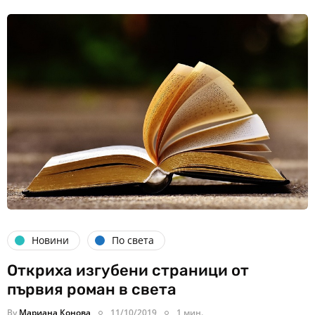
Новини
По света
Откриха изгубени страници от
първия роман в света
By
Мариана Конова
11/10/2019
1 мин.