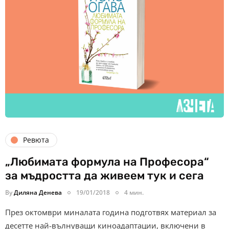
Ревюта
„Любимата формула на Професора“
за мъдростта да живеем тук и сега
By
Диляна Денева
19/01/2018
4 мин.
През октомври миналата година подготвях материал за
десетте най-вълнуващи киноадаптации, включени в