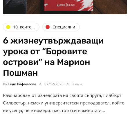
10, които...
Специални
6 жизнеутвърждаващи
урока от “Боровите
острови” на Марион
Пошман
By
Теди Рафаилова
07/12/2020
3 мин.
Разочарован от изневярата на своята съпруга, Гилбърт
Силвестър, немски университетски преподавател, който
не усеща, че е намерил мястото си в живота и…