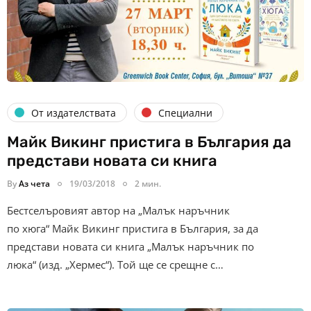
От издателствата
Специални
Майк Викинг пристига в България да
представи новата си книга
By
Аз чета
19/03/2018
2 мин.
Бестселъровият автор на „Малък наръчник
по хюга“ Майк Викинг пристига в България, за да
представи новата си книга „Малък наръчник по
люка“ (изд. „Хермес“). Той ще се срещне с…