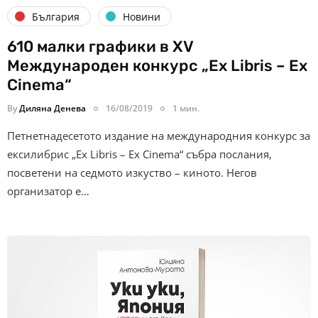
България
Новини
610 малки графики в XV
Международен конкурс „Ex Libris – Ex
Cinema“
By
Диляна Денева
16/08/2019
1 мин.
Петнетнадесетото издание на международния конкурс за
ексилибрис „Ex Libris – Ex Cinema“ събра послания,
посветени на седмото изкуство – киното. Негов
организатор е…