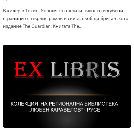
В килер в Токио, Япония са открити няколко изгубени
страници от първия роман в света, съобщи британското
издание The Guardian. Книгата The…