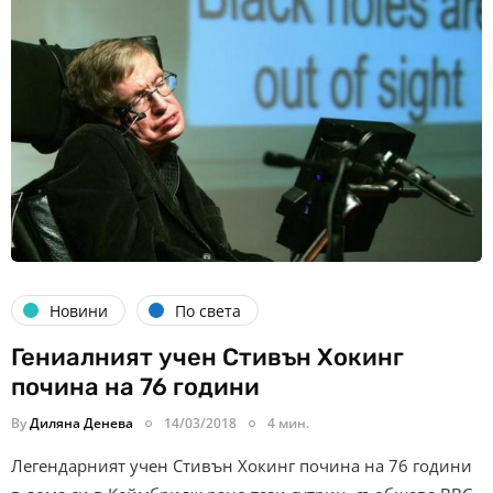
Новини
По света
Гениалният учен Стивън Хокинг
почина на 76 години
By
Диляна Денева
14/03/2018
4 мин.
Легендарният учен Стивън Хокинг почина на 76 години