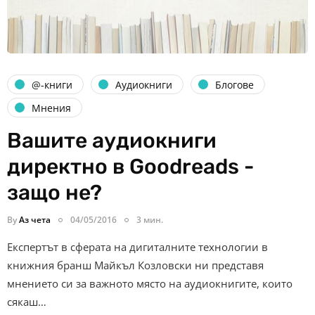
@-книги
Аудиокниги
Блогове
Мнения
Вашите аудиокниги
директно в Goodreads -
защо не?
By
Аз чета
04/05/2016
3 мин.
Експертът в сферата на дигиталните технологии в
книжния бранш Майкъл Козловски ни представя
мнението си за важното място на аудиокнигите, които
сякаш…