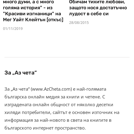
много думи, а с много
Обичам тихите любови,
голяма история" - из
защото нося достатъчно
"Красиви изгнаници" на
лудост в себе си
Мег Уайт Клейтън [откъс]
28/08/2015
01/11/2019
За „Аз чета“
За „Аз чета“ (www.AzCheta.com) е най-голямата
българска онлайн медия за книги и четене. С
изградената онлайн общност от няколко десетки
хиляди потребители, сайтът е основен източник на
информация за най-новото в света на книгите в
българското интернет пространство.