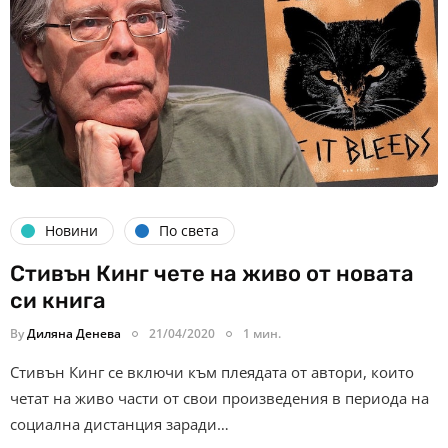
Новини
По света
Стивън Кинг чете на живо от новата
си книга
By
Диляна Денева
21/04/2020
1 мин.
Стивън Кинг се включи към плеядата от автори, които
четат на живо части от свои произведения в периода на
социална дистанция заради…