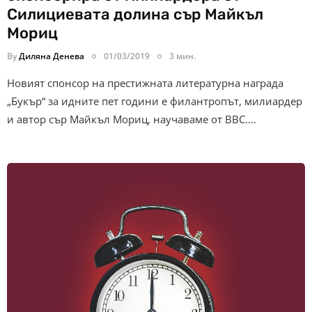
Силициевата долина сър Майкъл
Мориц
By
Диляна Денева
01/03/2019
3 мин.
Новият спонсор на престижната литературна награда
„Букър“ за идните пет години е филантропът, милиардер
и автор сър Майкъл Мориц, научаваме от BBC….