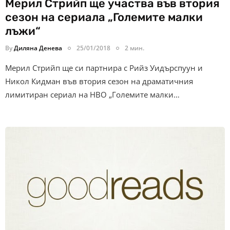
Мерил Стрийп ще участва във втория
сезон на сериала „Големите малки
лъжи“
By
Диляна Денева
25/01/2018
2 мин.
Мерил Стрийп ще си партнира с Рийз Уидърспуун и
Никол Кидман във втория сезон на драматичния
лимитиран сериал на HBO „Големите малки…