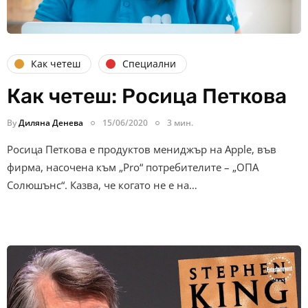
Как четеш
Специални
Как четеш: Росица Петкова
By
Диляна Денева
15/06/2020
3 мин.
Росица Петкова е продуктов мениджър на Apple, във
фирма, насочена към „Pro“ потребителите – „ОПА
Солюшънс“. Казва, че когато не е на…