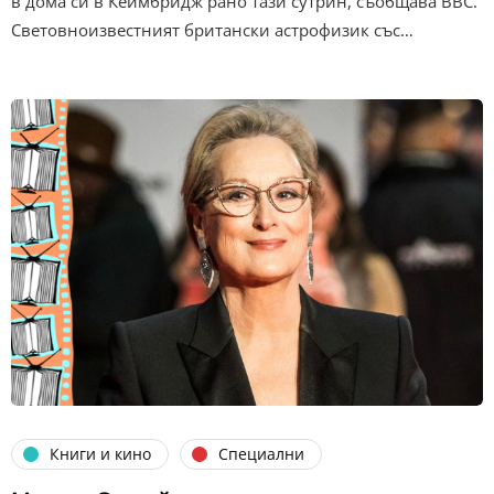
в дома си в Кеймбридж рано тази сутрин, съобщава BBC.
Световноизвестният британски астрофизик със…
Книги и кино
Специални