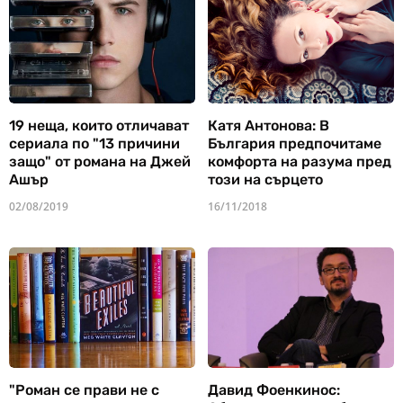
19 неща, които отличават
Катя Антонова: В
сериала по "13 причини
България предпочитаме
защо" от романа на Джей
комфорта на разума пред
Ашър
този на сърцето
02/08/2019
16/11/2018
"Роман се прави не с
Давид Фоенкинос: