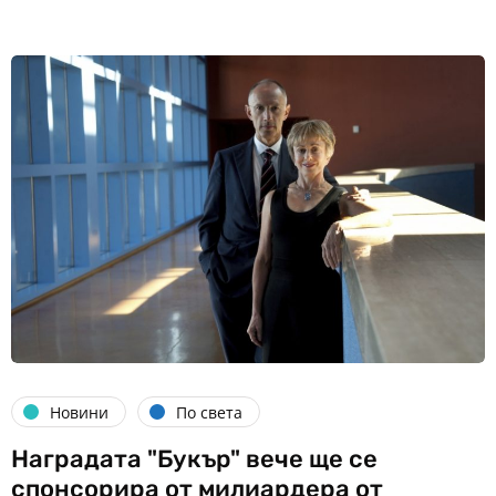
Новини
По света
Наградата "Букър" вече ще се
спонсорира от милиардера от