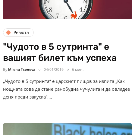
Ревюта
"Чудото в 5 сутринта" е
вашият билет към успеха
By
Milena Tseneva
04/01/2019
6 мин.
„Чудото в 5 сутринта“ е царският пищов за изпита „Как
нощната сова да стане ранобудна чучулига и да овладее
деня преди закуска“….