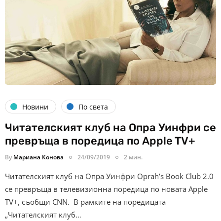
Новини
По света
Читателският клуб на Опра Уинфри се
превръща в поредица по Apple TV+
By
Мариана Конова
24/09/2019
2 мин.
Читателският клуб на Опра Уинфри Oprah’s Book Club 2.0
се превръща в телевизионна поредица по новата Apple
TV+, съобщи CNN. В рамките на поредицата
„Читателският клуб…