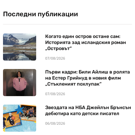
Последни публикации
Когато един остров остане сам:
Историята зад исландския роман
„Островът“
07/08/2026
Първи кадри: Били Айлиш в ролята
на Естер Грийнуд в новия филм
„Стъкленият похлупак“
07/08/2026
Звездата на НБА Джейлън Брънсън
дебютира като детски писател
06/08/2026