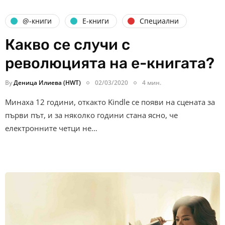
@-книги
Е-книги
Специални
Какво се случи с
революцията на е-книгата?
By
Деница Илиева (HWT)
02/03/2020
4 мин.
Минаха 12 години, откакто Kindle се появи на сцената за
първи път, и за няколко години стана ясно, че
електронните четци не…