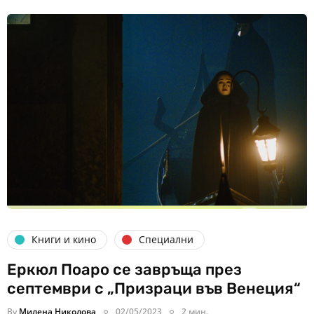
Книги и кино
Специални
Еркюл Поаро се завръща през
септември с „Призраци във Венеция“
By
Милена Николова
02/05/2023
2 мин.