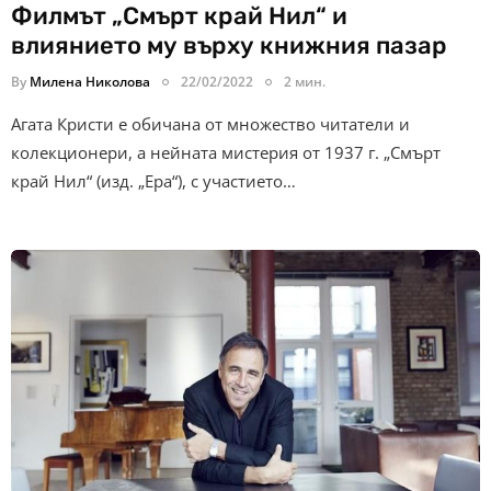
Филмът „Смърт край Нил“ и
влиянието му върху книжния пазар
By
Милена Николова
22/02/2022
2 мин.
Агата Кристи е обичана от множество читатели и
колекционери, а нейната мистерия от 1937 г. „Смърт
край Нил“ (изд. „Ера“), с участието…