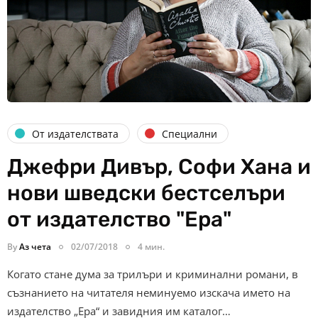
От издателствата
Специални
Джефри Дивър, Софи Хана и
нови шведски бестселъри
от издателство "Ера"
By
Аз чета
02/07/2018
4 мин.
Когато стане дума за трилъри и криминални романи, в
съзнанието на читателя неминуемо изскача името на
издателство „Ера“ и завидния им каталог…