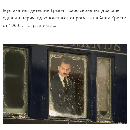
Мустакатият детектив Еркюл Поаро се завръща за още
една мистерия, вдъхновена от от романа на Агата Кристи
от 1969 г. – „Празникът…