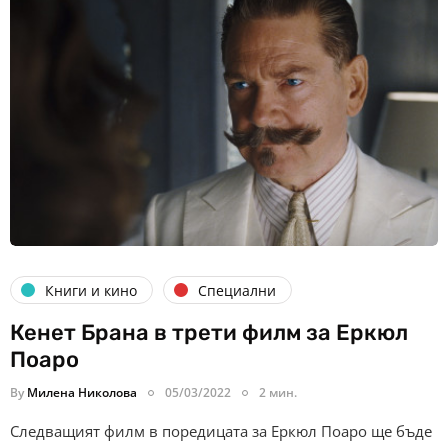
Книги и кино
Специални
Кенет Брана в трети филм за Еркюл
Поаро
By
Милена Николова
05/03/2022
2 мин.
Следващият филм в поредицата за Еркюл Поаро ще бъде