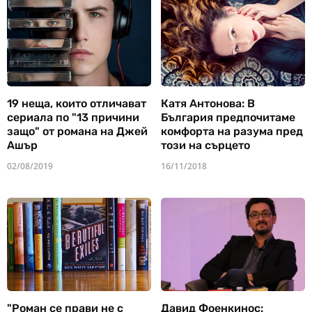
19 неща, които отличават
Катя Антонова: В
сериала по "13 причини
България предпочитаме
защо" от романа на Джей
комфорта на разума пред
Ашър
този на сърцето
02/08/2019
16/11/2018
"Роман се прави не с
Давид Фоенкинос: