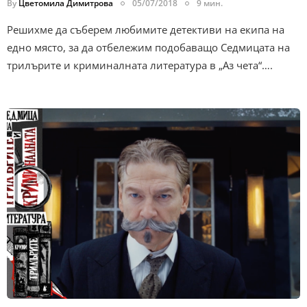
By
Цветомила Димитрова
05/07/2018
9 мин.
Решихме да съберем любимите детективи на екипа на
едно място, за да отбележим подобаващо Седмицата на
трилърите и криминалната литература в „Аз чета“….