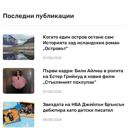
Последни публикации
Когато един остров остане сам:
Историята зад исландския роман
„Островът“
07/08/2026
Първи кадри: Били Айлиш в ролята
на Естер Грийнуд в новия филм
„Стъкленият похлупак“
07/08/2026
Звездата на НБА Джейлън Брънсън
дебютира като детски писател
06/08/2026