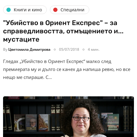
Книги и кино
Специални
"Убийство в Ориент Експрес" – за
справедливостта, отмъщението и...
мустаците
By
Цветомила Димитрова
05/07/2018
4 мин.
Гледах „Убийство в Ориент Експрес“ малко след
премиерата му и дълго се канех да напиша ревю, но все
нещо ме спираше. С…