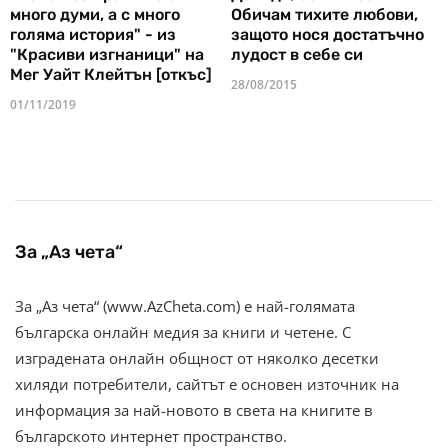
много думи, а с много
Обичам тихите любови,
голяма история" - из
защото нося достатъчно
"Красиви изгнаници" на
лудост в себе си
Мег Уайт Клейтън [откъс]
28/08/2015
01/11/2019
За „Аз чета“
За „Аз чета“ (www.AzCheta.com) е най-голямата
българска онлайн медия за книги и четене. С
изградената онлайн общност от няколко десетки
хиляди потребители, сайтът е основен източник на
информация за най-новото в света на книгите в
българското интернет пространство.