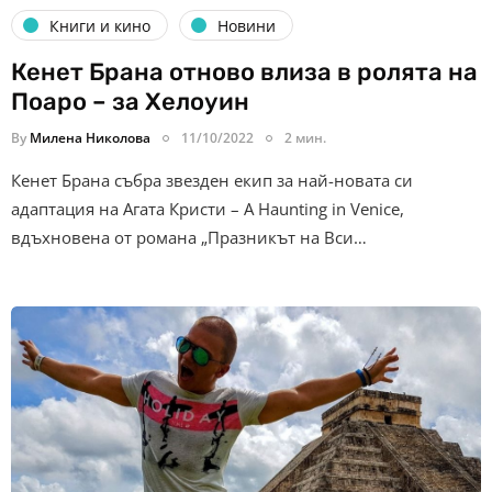
Книги и кино
Новини
Кенет Брана отново влиза в ролята на
Поаро – за Хелоуин
By
Милена Николова
11/10/2022
2 мин.
Кенет Брана събра звезден екип за най-новата си
адаптация на Агата Кристи – A Haunting in Venice,
вдъхновена от романа „Празникът на Вси…