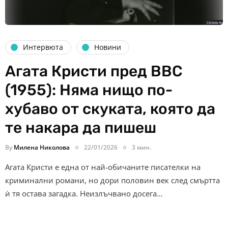
Интервюта
Новини
Агата Кристи пред BBC
(1955): Няма нищо по-
хубаво от скуката, която да
те накара да пишеш
By
Милена Николова
22/01/2026
3 мин.
Агата Кристи е една от най-обичаните писателки на
криминални романи, но дори половин век след смъртта
ѝ тя остава загадка. Неизлъчвано досега…