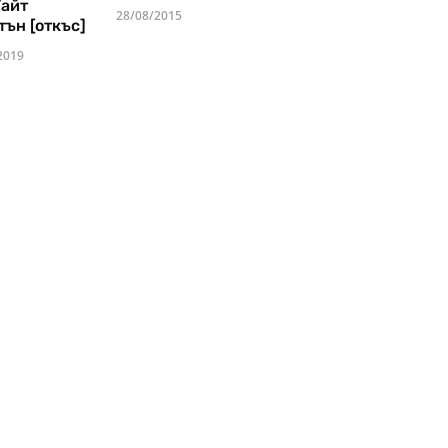
Уайт
28/08/2015
тън [откъс]
2019