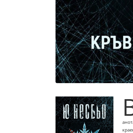
анот
крае