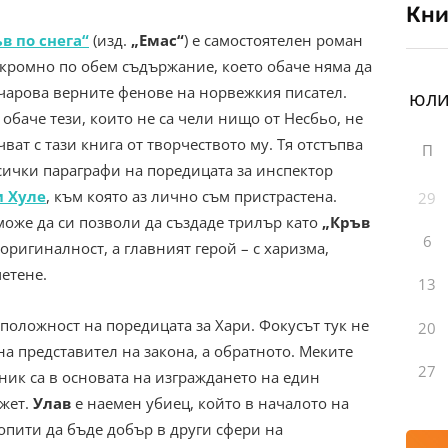
Кни
в по снега“
(изд.
„Емас“
) е самостоятелен роман
скромно по обем съдържание, което обаче няма да
чарова верните фенове на норвежкия писател.
 обаче тези, които не са чели нищо от Несбьо, не
чват с тази книга от творчеството му. Тя отстъпва
П
сички параграфи на поредицата за инспектор
и Хуле
, към която аз лично съм пристрастена.
29
може да си позволи да създаде трилър като
„Кръв
6
 оригиналност, а главният герой – с харизма,
четене.
13
положност на поредицата за Хари. Фокусът тук не
20
на представител на закона, а обратното. Меките
27
ник са в основата на изграждането на един
жет.
Улав
е наемен убиец, който в началото на
опити да бъде добър в други сфери на