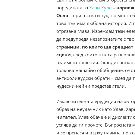
поредицата за
Хари Хуле
–
норвежк
Осло
– присъства и тук, но много б
това пък има любовна история. И 
отрязана глава. Изреждам тези еле
да предупредя незапознатите с твор
страници, по които ще срещнат 
сцени
, след които пък са разпол
взаимоотношения. Скандинавската 
толкова мащабно обобщение, се о
антихоливудски обрати – смея да т
чудесни нейни представители.
Изключителната ерудиция на автора
образ на неудачник като Улав. Харе
читател
. Улав обаче е и дислекти
успява да ги прочете. Въпросната
и се пренася и върху начина, по к