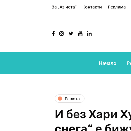
За „Аз чета“
Контакти
Реклама
Начало
Р
Ревюта
И без Хари Х
снега“ е биж