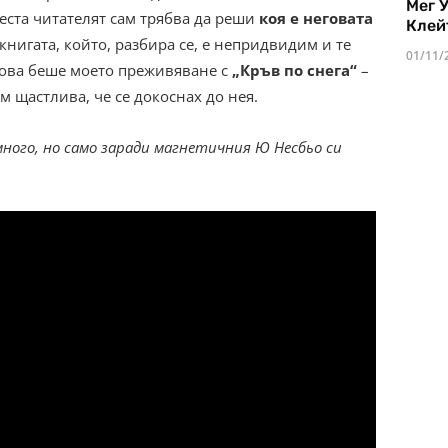
Мег 
еста читателят сам трябва да реши
коя е неговата
Клей
книгата, който, разбира се, е непридвидим и те
01/11/
 това беше моето преживяване с
„Кръв по снега“
–
ам щастлива, че се докоснах до нея.
много, но само заради магнетичния Ю Несбьо си