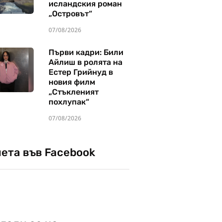
исландския роман
„Островът“
07/08/2026
Първи кадри: Били
Айлиш в ролята на
Естер Грийнуд в
новия филм
„Стъкленият
похлупак“
07/08/2026
чета във Facebook