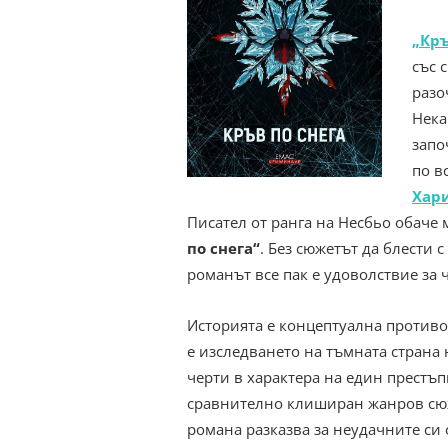
„Кръ
със 
разо
Нека
запо
по в
Хар
Писател от ранга на Несбьо обаче 
по снега“
. Без сюжетът да блести с
романът все пак е удоволствие за 
Историята е концептуална противо
е изследването на тъмната страна 
черти в характера на един престъп
сравнително клиширан жанров сю
романа разказва за неудачните си 