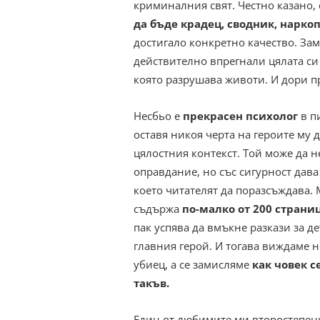
криминалния свят. Честно казано, с
да бъде крадец, сводник, нарко
достигало конкретно качество. Зам
действително впрегнали цялата си 
която разрушава животи. И дори пр
Несбьо е
прекрасен психолог
в п
оставя никоя черта на героите му 
цялостния контекст. Той може да н
оправдание, но със сигурност дава
което читателят да поразсъждава. 
съдържа
по-малко от 200 страни
пак успява да вмъкне разкази за де
главния герой. И тогава виждаме н
убиец, а се замисляме
как човек с
такъв.
Един от любимите ми второстепен