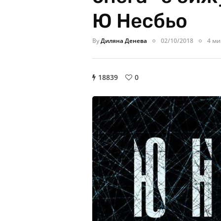
Ю Несбьо
By
Диляна Денева
02/10/2018
4 ми
18839
0