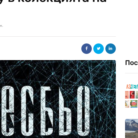
н.
Пос