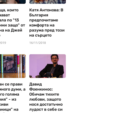
ща, които
Катя Антонова: В
чават
България
ла по "13
предпочитаме
ини защо" от
комфорта на
на на Джей
разума пред този
р
на сърцето
2019
16/11/2018
ан се прави
Давид
много думи, а
Фоенкинос:
го голяма
Обичам тихите
ия" - из
любови, защото
сиви
нося достатъчно
аници" на
лудост в себе си