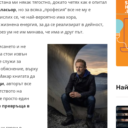
тана ми някак тягостно, докато четях как е опитал
пласьор
, но за всяка „професия“ все не му е
ислих се, че най-вероятно има хора,
жизнена енергия, за да се реализират в дейност,
ез ум не им минава, че има и друг път.
исането и не
да стои извън
е служи за
 обяснение, върху
Макар книгата да
ци
, авторът все
Най
тството на
е просто един
е превръща в
ни герои в