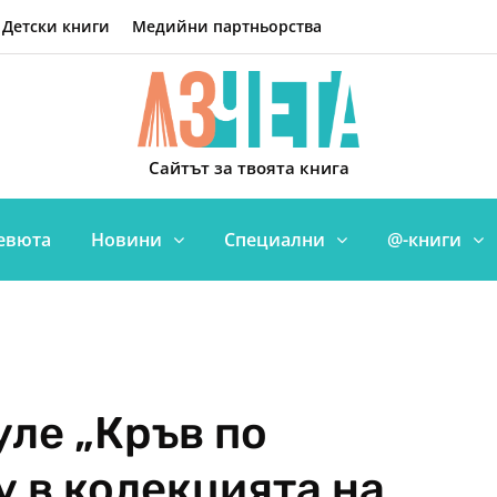
Детски книги
Медийни партньорства
Сайтът за твоята книга
евюта
Новини
Специални
@-книги
уле „Кръв по
у в колекцията на