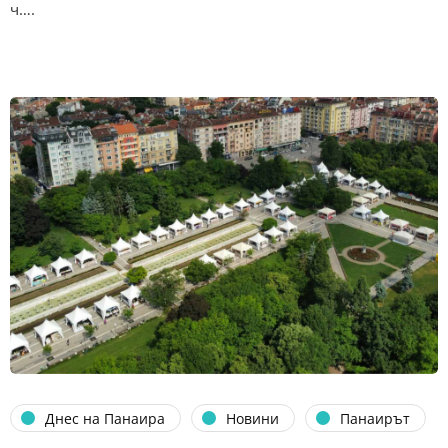
ч….
Днес на Панаира
Новини
Панаирът