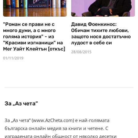
"Роман се прави не с
Давид Фоенкинос:
много думи, а с много
Обичам тихите любови,
голяма история" - из
защото нося достатъчно
"Красиви изгнаници" на
лудост в себе си
Мег Уайт Клейтън [откъс]
28/08/2015
01/11/2019
За „Аз чета“
За „Аз чета“ (www.AzCheta.com) е най-голямата
българска онлайн медия за книги и четене. С
изградената онлайн общност от няколко десетки