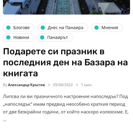
Блогове
Днес на Панаира
Мнения
Новини
Панаирът
Подарете си празник в
последния ден на Базара на
книгата
By
Александър Кръстев
05/06/2022
1 мин.
Липсва ли ви празничното настроение напоследък? Под
„напоследък“ имам предвид неособено краткия период
от две безкрайни години, от който наскоро излязохме. Е,
…