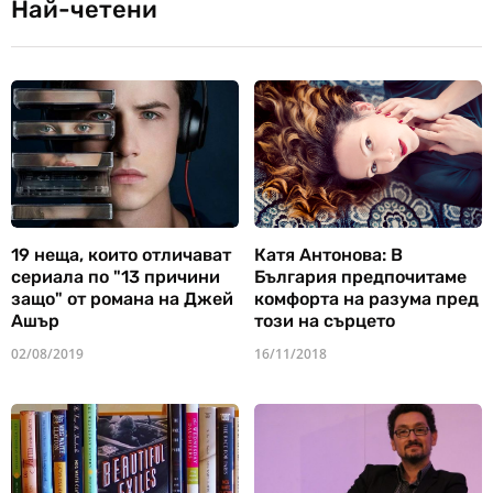
Най-четени
19 неща, които отличават
Катя Антонова: В
сериала по "13 причини
България предпочитаме
защо" от романа на Джей
комфорта на разума пред
Ашър
този на сърцето
02/08/2019
16/11/2018