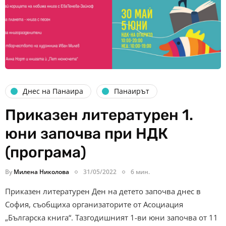
Днес на Панаира
Панаирът
Приказен литературен 1.
юни започва при НДК
(програма)
By
Милена Николова
31/05/2022
6 мин.
Приказен литературен Ден на детето започва днес в
София, съобщиха организаторите от Асоциация
„Българска книга“. Тазгодишният 1-ви юни започва от 11