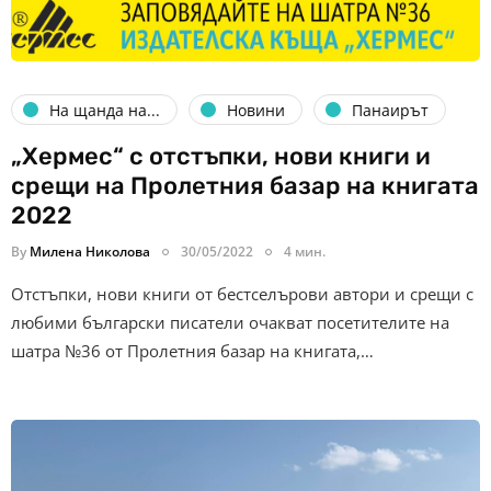
На щанда на...
Новини
Панаирът
„Хермес“ с отстъпки, нови книги и
срещи на Пролетния базар на книгата
2022
By
Милена Николова
30/05/2022
4 мин.
Отстъпки, нови книги от бестселърови автори и срещи с
любими български писатели очакват посетителите на
шатра №36 от Пролетния базар на книгата,…