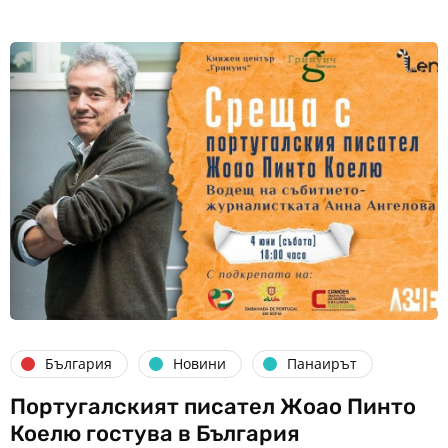
България
Новини
Панаирът
Португалският писател Жоао Пинто
Коелю гостува в България