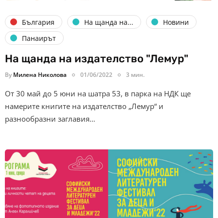
България
На щанда на...
Новини
Панаирът
На щанда на издателство "Лемур"
By
Милена Николова
01/06/2022
3 мин.
От 30 май до 5 юни на шатра 53, в парка на НДК ще
намерите книгите на издателство „Лемур“ и
разнообразни заглавия…