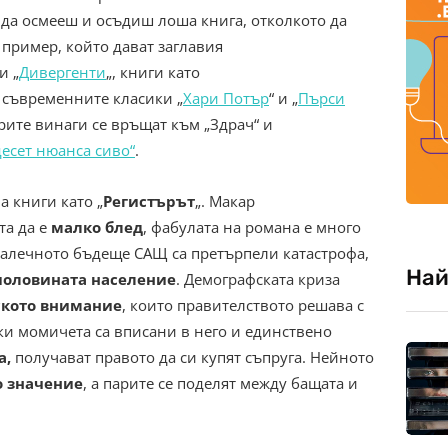
 да осмееш и осъдиш лоша книга, отколкото да
пример, който дават заглавия
 и „
Дивергенти
„, книги като
, съвременните класики „
Хари Потър
“ и „
Пърси
орите винаги се връщат към „Здрач“ и
десет нюанса сиво“
.
а книги като „
Регистърът
„. Макар
та да е
малко блед
, фабулата на романа е много
далечното бъдеще САЩ са претърпели катастрофа,
Най
 половината население
. Демографската криза
кото внимание
, които правителството решава с
ки момичета са вписани в него и единствено
а,
получават правото да си купят съпруга. Нейното
о значение
, а парите се поделят между бащата и