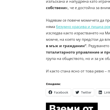
излъскана и напудрена като играчк
собствени
к, че е достойна за вни
Надявам се повече момичета да пр
няма
безумно красива и пищна ро
изследва както израстването на Мия
момче, на което му предстои да вл
в мъж и гражданин“
. Редуването
тоталитарното управление и п
група на обществото, но и за уж о
И както стана ясно от това ревю –
Сподели:
Facebook
Twitter
Lin