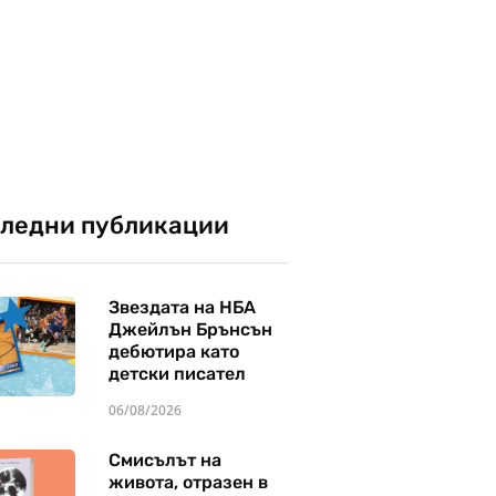
ледни публикации
Звездата на НБА
Джейлън Брънсън
дебютира като
детски писател
06/08/2026
Смисълът на
живота, отразен в