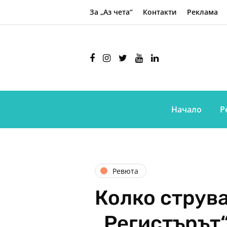
За „Аз чета“
Контакти
Реклама
Начало
Р
Ревюта
Колко струв
„Регистърът