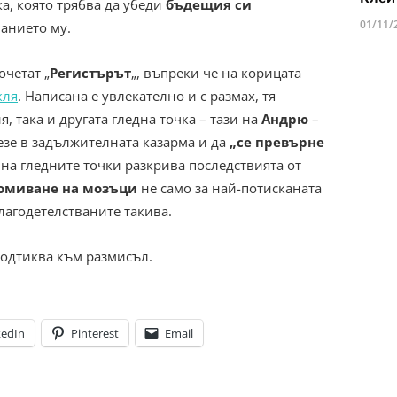
а, която трябва да убеди
бъдещия си
01/11/
манието му.
очетат „
Регистърът
„, въпреки че на корицата
кля
. Написана е увлекателно и с размах, тя
, така и другата гледна точка – тази на
Андрю
–
езе в задължителната казарма и да
„се превърне
 на гледните точки разкрива последствията от
ромиване на мозъци
не само за най-потисканата
благодетелстваните такива.
 подтиква към размисъл.
kedIn
Pinterest
Email