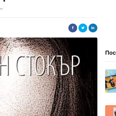
ин.
Пос