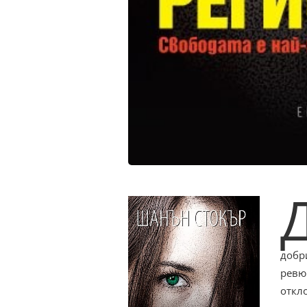
добр
ревю
откл