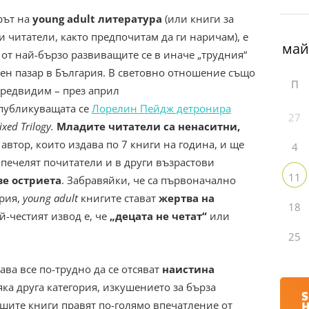
рът на
young adult литература
(или книги за
и читатели, както предпочитам да ги наричaм), е
 от най-бързо развиващите се в иначе „трудния“
ен пазар в България. В световно отношение също
П
предвидим – през април
публикуващата се
Лорелин Пейдж детронира
27
ixed Trilogy.
Младите читатели са ненаситни,
 автор, които издава по 7 книги на година, и ще
4
и печелят почитатели и в други възрастови
11
ве остриета
. Забравяйки, че са първоначално
рия,
young adult
книгите стават
жертва на
18
ай-честият извод е, че
„децата не четат“
или
25
ава все по-трудно да се отсяват
наистина
сяка друга категория, изкушението за бърза
ошите книги правят по-голямо впечатление от