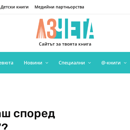
Детски книги
Медийни партньорства
Сайтът за твоята книга
евюта
Новини
Специални
@-книги
аш според
“?