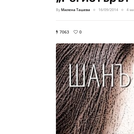
By
Милена Ташева
16/09/2014
4 м
7063
0