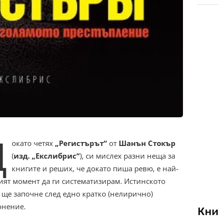
Д
окато четях
„Регистърът“
от
Шанън Стокър
(
изд. „Екслибрис“
), си мислех разни неща за
книгите и реших, че докато пиша ревю, е най-
ият момент да ги систематизирам. Истинското
 ще започне след едно кратко (нелирично)
онение.
Кни