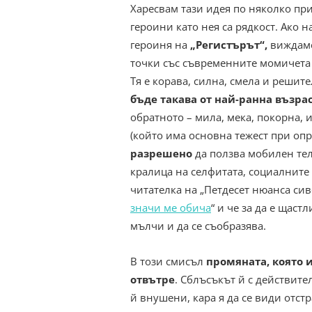
Харесвам тази идея по няколко пр
героини като нея са рядкост. Ако
героиня на
„Регистърът“,
виждаме
точки със съвременните момичета н
Тя е корава, силна, смела и решит
бъде такава от най-ранна възра
обратното – мила, мека, покорна,
(който има основна тежест при опр
разрешено
да ползва мобилен тел
кралица на селфитата, социалните
читателка на „Петдесет нюанса сиво“
значи ме обича
“ и че за да е щаст
мълчи и да се съобразява.
В този смисъл
промяната, която 
отвътре
. Сблъсъкът й с действите
й внушени, кара я да се види отст