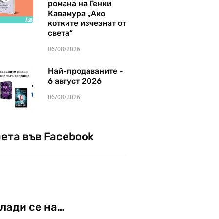
романа на Генки
Кавамура „Ако
котките изчезнат от
света“
06/08/2026
Най-продаваните -
6 август 2026
06/08/2026
чета във Facebook
лади се на…