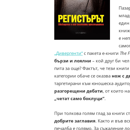
Паза
млад
един
книж
е не
само
„Дивергенти“
с пакета е-книги
The F
бързи и лоялни
– кой друг би чел
пита за още? Фактът, че тези книг
категории обаче се оказва
нож с д
таргетирани към юношеска аудито
разгорещени дебати
, от които н
„четат само боклуци“
.
При толкова голям глад за книги ст
добрите заглавия
. Както и във в
печалба е голямо. За съжаление л