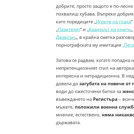
добрите, просто защото е по-лесно
похвалиш хубава. Въпреки добрия 
като поредиците „
Игрите на глада
“
„
Пазителят
“ и „
Крадецът на книги
„
Джаксън
„, в крайна сметка разгов
порнографската му имитация
„Пет
Затова се радвам, когато попадна н
непретенциозният стил на авторка
интересна и нетрадиционна. В не
довела до
загубата на повече от
води до ожесточени битки за
женс
въвеждането на
Регистъра
– всич
мъжете,
положили военна служб
мнение, естествено,
няма никакв
държавата.