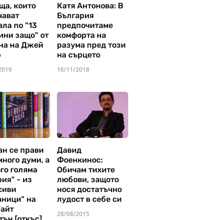
ща, които
Катя Антонова: В
чават
България
ла по "13
предпочитаме
ини защо" от
комфорта на
на на Джей
разума пред този
р
на сърцето
2019
16/11/2018
ан се прави
Давид
много думи, а
Фоенкинос:
го голяма
Обичам тихите
ия" - из
любови, защото
сиви
нося достатъчно
аници" на
лудост в себе си
Уайт
28/08/2015
тън [откъс]