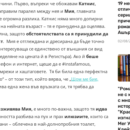
ичини. Първо, въпреки че обожавам
Катнис
,
19 не
отли
 направим паралел между нея и
Мия
, главната
сериа
 огромна разлика. Катнис няма много допирни
прич
а нейната възраст – тя е принудена да оцелява.
рома
Ашъ
елна, защото
обстоятелствата са я принудили да
ст
. Мия е отглеждана и дресирана да бъде точно
02/08/
 интересуваща се единствено от външния си вид
еделяне на цената й в Регистъра). Ако й
беше
ефон и интернет, щеше да е #instafamous,
 мрежи и хаштаговете. Тя би била една перфектна
 – от този тип, който вярва, че „
Щом ме бие,
лива една жена във връзката си, тя трябва да
"Ром
не с 
с мно
истор
изживява Мия,
е много по-важна, защото тя
идва
"Кра
лността разбива на пух и прах
илюзиите
, които са
изгн
Мег 
рани – облечена в най-долнопробния тоалет,
Клей