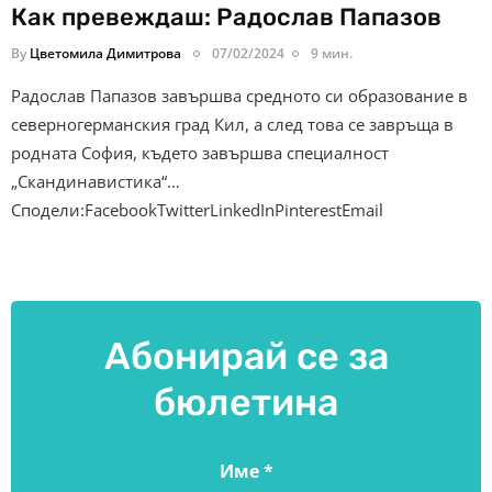
Как превеждаш: Радослав Папазов
By
Цветомила Димитрова
07/02/2024
9 мин.
Радослав Папазов завършва средното си образование в
северногерманския град Кил, а след това се завръща в
родната София, където завършва специалност
„Скандинавистика“…
Сподели:FacebookTwitterLinkedInPinterestEmail
Абонирай се за
бюлетина
Име
*