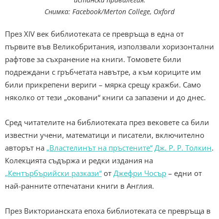
Снимка: Facebook/Merton College, Oxford
През XIV век библиотеката се превръща в една от
първите във Великобритания, използвали хоризонтални
рафтове за съхранение на книги. Томовете били
подреждани с гръбчетата навътре, а към кориците им
били прикрепени вериги – мярка срещу кражби. Само
няколко от тези „оковани“ книги са запазени и до днес.
Сред читателите на библиотеката през вековете са били
известни учени, математици и писатели, включително
авторът на
„Властелинът на пръстените“
Дж. Р. Р. Толкин
.
Колекцията съдържа и редки издания на
„Кентърбърийски разкази“
от
Джефри Чосър
– едни от
най-ранните отпечатани книги в Англия.
През Викторианската епоха библиотеката се превръща в