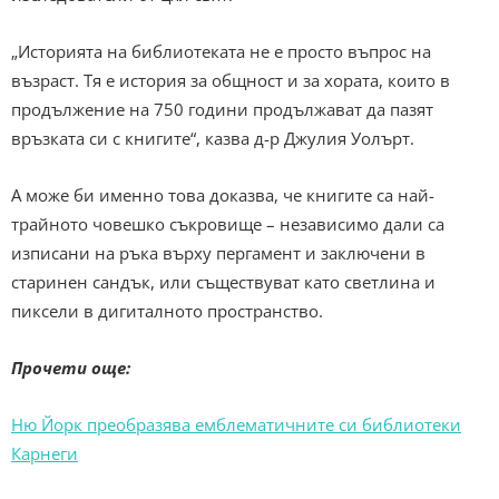
„Историята на библиотеката не е просто въпрос на
възраст. Тя е история за общност и за хората, които в
продължение на 750 години продължават да пазят
връзката си с книгите“, казва д-р Джулия Уолърт.
А може би именно това доказва, че книгите са най-
трайното човешко съкровище – независимо дали са
изписани на ръка върху пергамент и заключени в
старинен сандък, или съществуват като светлина и
пиксели в дигиталното пространство.
Прочети още:
Ню Йорк преобразява емблематичните си библиотеки
Карнеги