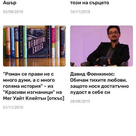
Ашър
този на сърцето
02/08/2019
16/11/2018
"Роман се прави не с
Давид Фоенкинос:
много думи, а с много
Обичам тихите любови,
голяма история" - из
защото нося достатъчно
"Красиви изгнаници" на
лудост в себе си
Мег Уайт Клейтън [откъс]
28/08/2015
01/11/2019