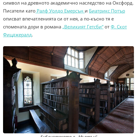
символ на древното академично наследство на Оксфорд.
Писатели като
Ралф Уолдо Емерсън
и
Биатрикс Потър
описват впечатленията си от нея, а по-късно тя е
спомената дори в романа
„Великият Гетсби“
от
Ф. Скот
Фицджералд
.
Библиотеката в „Мъртън“