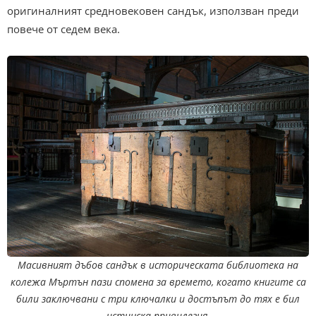
оригиналният средновековен сандък, използван преди
повече от седем века.
Масивният дъбов сандък в историческата библиотека на
колежа Мъртън пази спомена за времето, когато книгите са
били заключвани с три ключалки и достъпът до тях е бил
истинска привилегия.