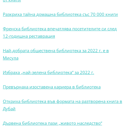
Разкриха тайна домашна библиотека със 70 000 книги
Френска библиотека впечатлява посетителите си след
12-годишна реставрация
Най-добрата обществена библиотека за 2022 г. е в
Мисула
Избраха „най-зелена библиотека“ за 2022 г.
Превърнаха изоставена кариера в библиотека
Откриха библиотека във формата на разтворена книга в
Дубай
Дървена библиотека пази „живото наследство“