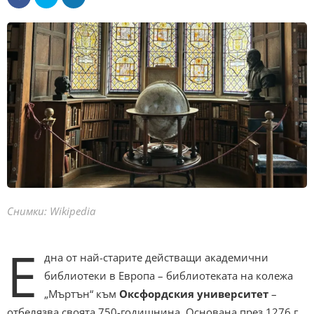
Снимки: Wikipedia
Е
дна от най-старите действащи академични
библиотеки в Европа – библиотеката на колежа
„Мъртън“ към
Оксфордския университет
–
отбелязва своята 750-годишнина. Основана през 1276 г.,