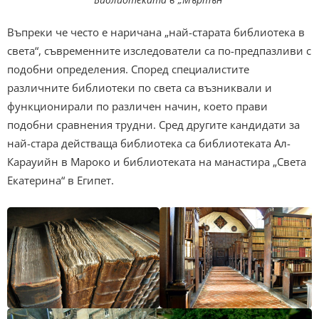
Въпреки че често е наричана „най-старата библиотека в
света“, съвременните изследователи са по-предпазливи с
подобни определения. Според специалистите
различните библиотеки по света са възниквали и
функционирали по различен начин, което прави
подобни сравнения трудни. Сред другите кандидати за
най-стара действаща библиотека са библиотеката Ал-
Карауийн в Мароко и библиотеката на манастира „Света
Екатерина“ в Египет.