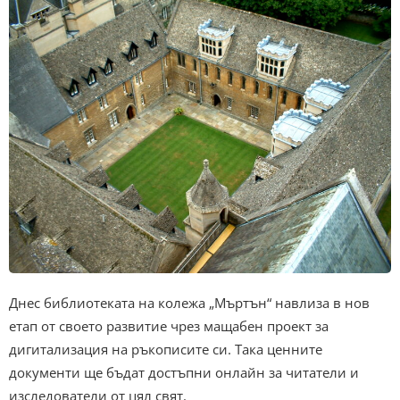
Днес библиотеката на колежа „Мъртън“ навлиза в нов
етап от своето развитие чрез мащабен проект за
дигитализация на ръкописите си. Така ценните
документи ще бъдат достъпни онлайн за читатели и
изследователи от цял свят.