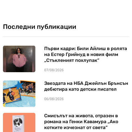
Последни публикации
Първи кадри: Били Айлиш в ролята
на Естер Грийнуд в новия филм
„Стъкленият похлупак“
07/08/2026
Звездата на НБА Джейлън Брънсън
дебютира като детски писател
06/08/2026
Смисълът на живота, отразен в
романа на Генки Кавамура „Ако
котките изчезнат от света“