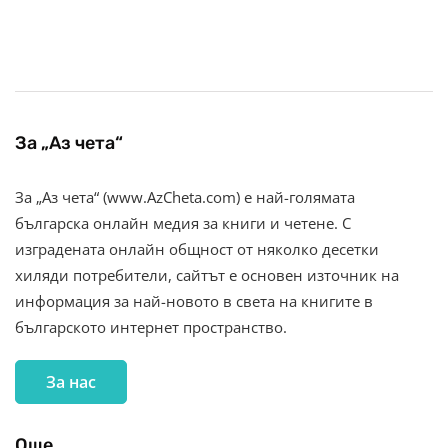
За „Аз чета“
За „Аз чета“ (www.AzCheta.com) е най-голямата
българска онлайн медия за книги и четене. С
изградената онлайн общност от няколко десетки
хиляди потребители, сайтът е основен източник на
информация за най-новото в света на книгите в
българското интернет пространство.
За нас
Още…