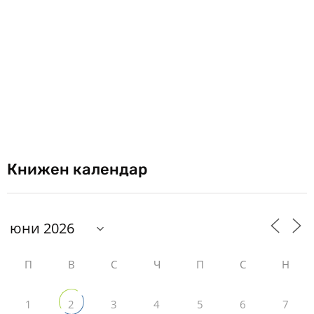
Книжен календар
П
В
С
Ч
П
С
Н
1
3
4
5
6
7
2