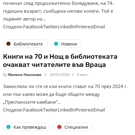
починал след продължително боледуване, на 74-
годишна възраст, съобщиха негови колеги. Той е
първият автор на…
Сподели:FacebookTwitterLinkedInPinterestEmail
Библиотеките
Новини
Книги на 70 и Нощ в библиотеката
очакват читателите във Враца
By
Милена Николова
30/03/2024
4 мин.
Замисляли ли сте се кои книги стават на 70 през 2024 г.
или пък какво може да бъде общото между
„Преспанските камбани“…
Сподели:FacebookTwitterLinkedInPinterestEmail
Как превеждаш
Специални