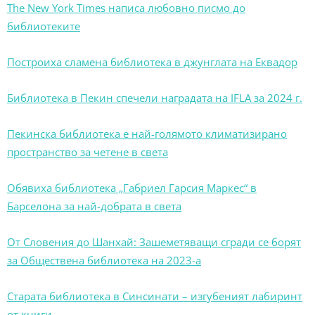
The New York Times написа любовно писмо до
библиотеките
Построиха сламена библиотека в джунглата на Еквадор
Библиотека в Пекин спечели наградата на IFLA за 2024 г.
Пекинска библиотека е най-голямото климатизирано
пространство за четене в света
Обявиха библиотека „Габриел Гарсия Маркес“ в
Барселона за най-добрата в света
От Словения до Шанхай: Зашеметяващи сгради се борят
за Обществена библиотека на 2023-а
Старата библиотека в Синсинати – изгубеният лабиринт
от книги