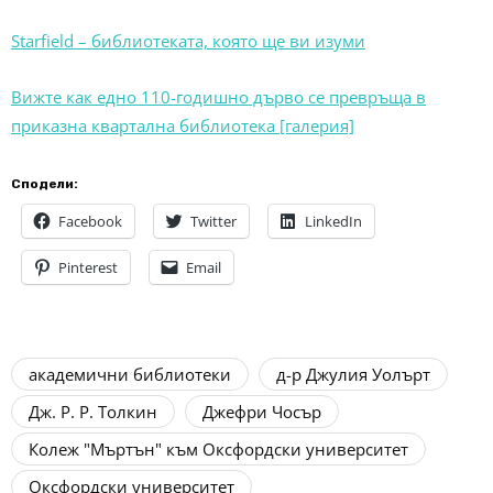
Starfield – библиотеката, която ще ви изуми
Вижте как едно 110-годишно дърво се превръща в
приказна квартална библиотека [галерия]
Сподели:
Facebook
Twitter
LinkedIn
Pinterest
Email
академични библиотеки
д-р Джулия Уолърт
Дж. Р. Р. Толкин
Джефри Чосър
Колеж "Мъртън" към Оксфордски университет
Оксфордски университет