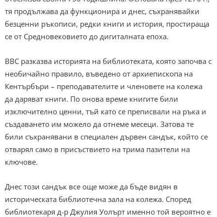
тя продължава да функционира и днес, съхранявайки
безценни ръкописи, редки книги и история, простираща
се от Средновековието до дигиталната епоха.
BBC разказва историята на библиотеката, която започва с
необичайно правило, въведено от архиепископа на
Кентърбъри – преподавателите и членовете на колежа
да даряват книги. По онова време книгите били
изключително ценни, тъй като се преписвали на ръка и
създаването им можело да отнеме месеци. Затова те
били съхранявани в специален дървен сандък, който се
отварял само в присъствието на трима пазители на
ключове.
Днес този сандък все още може да бъде видян в
историческата библиотечна зала на колежа. Според
библиотекаря д-р Джулия Уолърт именно той вероятно е