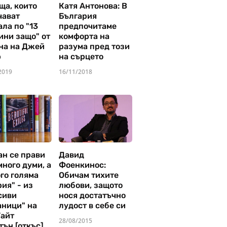
ща, които
Катя Антонова: В
чават
България
ла по "13
предпочитаме
ини защо" от
комфорта на
на на Джей
разума пред този
р
на сърцето
2019
16/11/2018
ан се прави
Давид
много думи, а
Фоенкинос:
го голяма
Обичам тихите
ия" - из
любови, защото
сиви
нося достатъчно
аници" на
лудост в себе си
Уайт
28/08/2015
тън [откъс]