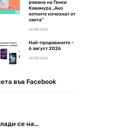
романа на Генки
Кавамура „Ако
котките изчезнат от
света“
06/08/2026
Най-продаваните -
6 август 2026
06/08/2026
чета във Facebook
лади се на…