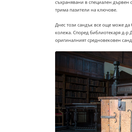
съхранявани в специален дървен с
трима пазители на ключове.
Днес този сандък все още може да
колежа. Според библиотекаря д-р 
оригиналният средновековен сандъ