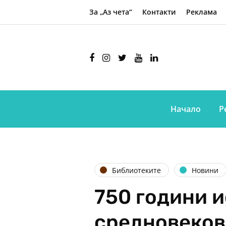
За „Аз чета“
Контакти
Реклама
Начало
Р
Библиотеките
Новини
750 години 
средновеков