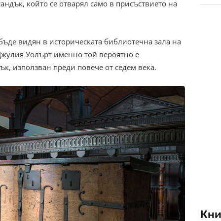
андък, който се отварял само в присъствието на
 бъде видян в историческата библиотечна зала на
Джулия Уолърт именно той вероятно е
к, използван преди повече от седем века.
Кни