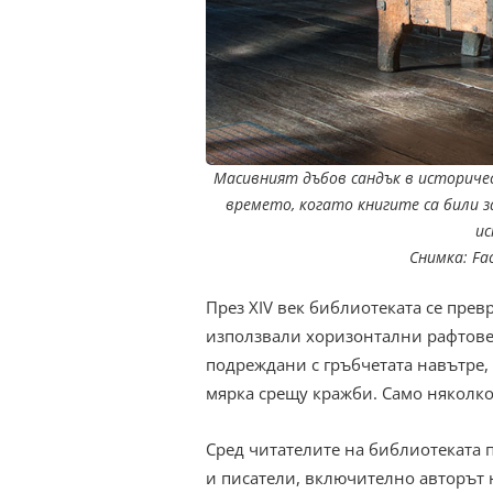
Масивният дъбов сандък в историче
времето, когато книгите са били 
ис
Снимка: Fac
През XIV век библиотеката се пре
използвали хоризонтални рафтове 
подреждани с гръбчетата навътре,
мярка срещу кражби. Само няколко 
Сред читателите на библиотеката 
и писатели, включително авторът