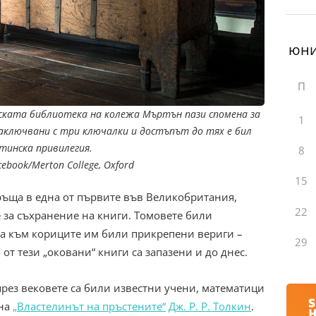
П
ската библиотека на колежа Мъртън пази спомена за
1
заключвани с три ключалки и достъпът до тях е бил
тинска привилегия.
8
ebook/Merton College, Oxford
15
връща в една от първите във Великобритания,
22
за съхранение на книги. Томовете били
 а към кориците им били прикрепени вериги –
29
от тези „оковани“ книги са запазени и до днес.
през вековете са били известни учени, математици
 на
„Властелинът на пръстените“
Дж. Р. Р. Толкин
.