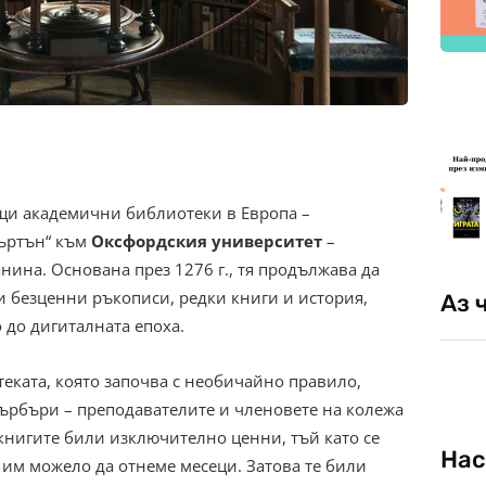
ащи академични библиотеки в Европа –
Мъртън“ към
Оксфордския университет
–
нина. Основана през 1276 г., тя продължава да
 безценни ръкописи, редки книги и история,
Аз 
 до дигиталната епоха.
теката, която започва с необичайно правило,
ърбъри – преподавателите и членовете на колежа
 книгите били изключително ценни, тъй като се
Нас
 им можело да отнеме месеци. Затова те били