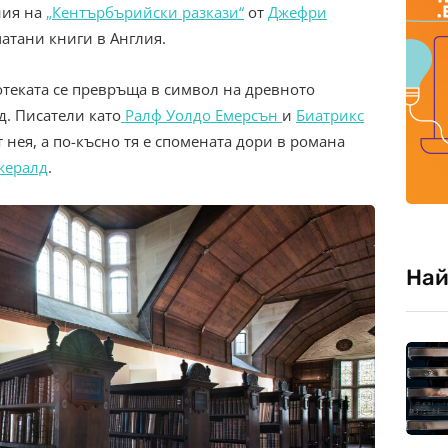
ния на
„Кентърбърийски разкази“
от
Джефри
атани книги в Англия.
теката се превръща в символ на древното
. Писатели като
Ралф Уолдо Емерсън
и
Биатрикс
 нея, а по-късно тя е спомената дори в романа
жералд
.
Най