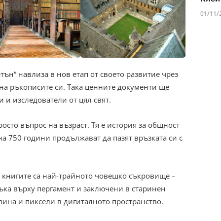
01/11/
ън“ навлиза в нов етап от своето развитие чрез
на ръкописите си. Така ценните документи ще
 и изследователи от цял свят.
росто въпрос на възраст. Тя е история за общност
на 750 години продължават да пазят връзката си с
е книгите са най-трайното човешко съкровище –
ъка върху пергамент и заключени в старинен
лина и пиксели в дигиталното пространство.