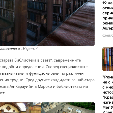
19 не
отли
сериа
прич
рома
Ашъ
02/08/
иотеката в „Мъртън“
старата библиотека в света“, съвременните
с подобни определения. Според специалистите
са възниквали и функционирали по различен
"Ром
ения трудни. Сред другите кандидати за най-стара
не с 
ката Ал-Карауийн в Мароко и библиотеката на
с мно
истор
ет.
"Кра
изгн
Мег 
Клей