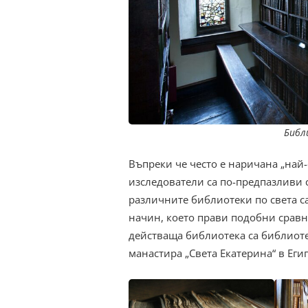
Библ
Въпреки че често е наричана „най-
изследователи са по-предпазливи 
различните библиотеки по света 
начин, което прави подобни сравн
действаща библиотека са библиоте
манастира „Света Екатерина“ в Егип