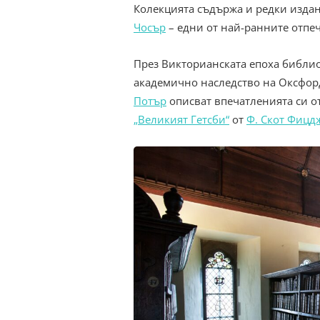
Колекцията съдържа и редки изда
Чосър
– едни от най-ранните отпеч
През Викторианската епоха библио
академично наследство на Оксфорд
Потър
описват впечатленията си от
„Великият Гетсби“
от
Ф. Скот Фицд