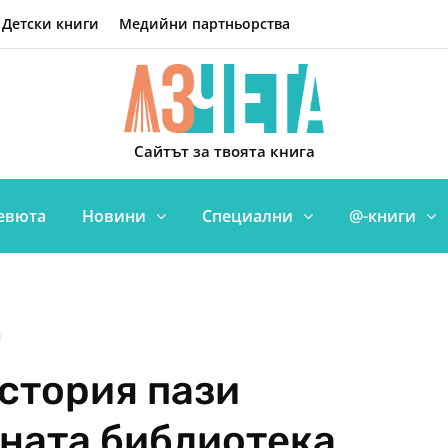
Детски книги
Медийни партньорства
Сайтът за твоята книга
евюта
Новини
Специални
@-книги
история пази
ната библиотека