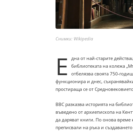
Снимки: Wikipedia
Е
дна от най-старите действ
библиотеката на колежа „
отбелязва своята 750-годиш
функционира и днес, съхранявайки
простираща се от Средновековието
BBC разказва историята на библио
въведено от архиепископа на Кент
да даряват книги. По онова време
преписвали на ръка и създаването