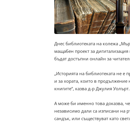
Днес библиотеката на колежа „Мърт
мащабен проект за дигитализация 
бъдат достъпни онлайн за читатели
„Историята на библиотеката не е п
и за хората, които в продължение 
книгите“, казва д-р Джулия Уолърт.
А може би именно това доказва, ч
независимо дали са изписани на р
сандък, или съществуват като свет