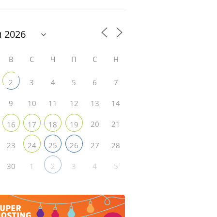
В
С
Ч
П
С
Н
3
4
5
6
7
2
9
10
11
12
13
14
20
21
16
17
18
19
23
27
28
24
25
26
30
1
3
4
5
2