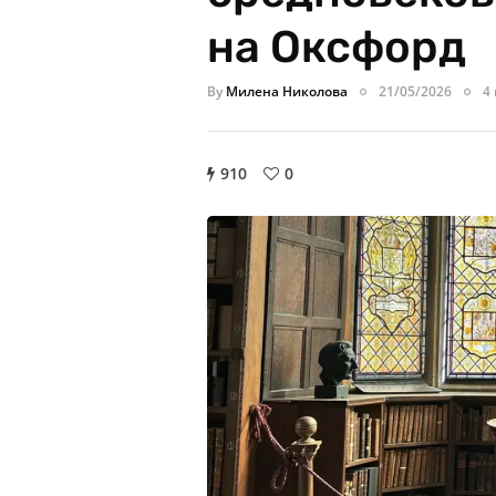
на Оксфорд
By
Милена Николова
21/05/2026
4
910
0