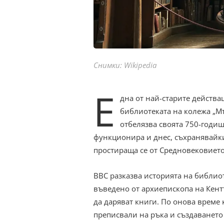
Снимки: Wikipedia
Е
дна от най-старите действ
библиотеката на колежа „
отбелязва своята 750-годиш
функционира и днес, съхранявайки
простираща се от Средновековието
BBC разказва историята на библио
въведено от архиепископа на Кент
да даряват книги. По онова време
преписвали на ръка и създаването