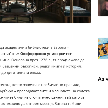
ащи академични библиотеки в Европа –
Мъртън“ към
Оксфордския университет
–
нина. Основана през 1276 г., тя продължава да
 безценни ръкописи, редки книги и история,
 до дигиталната епоха.
Аз 
теката, която започва с необичайно правило,
ърбъри – преподавателите и членовете на колежа
 книгите били изключително ценни, тъй като се
 им можело да отнеме месеци. Затова те били