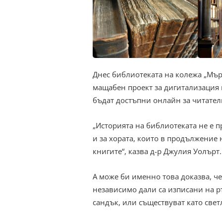
Днес библиотеката на колежа „Мърт
мащабен проект за дигитализация 
бъдат достъпни онлайн за читатели
„Историята на библиотеката не е п
и за хората, които в продължение 
книгите“, казва д-р Джулия Уолърт.
А може би именно това доказва, ч
независимо дали са изписани на р
сандък, или съществуват като свет