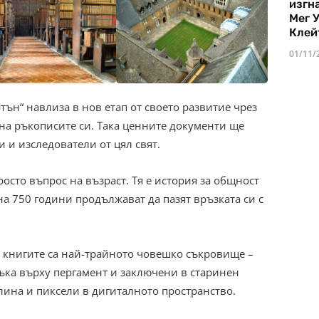
изгн
Мег 
Клей
01/11/
ън“ навлиза в нов етап от своето развитие чрез
на ръкописите си. Така ценните документи ще
 и изследователи от цял свят.
росто въпрос на възраст. Тя е история за общност
на 750 години продължават да пазят връзката си с
е книгите са най-трайното човешко съкровище –
ъка върху пергамент и заключени в старинен
лина и пиксели в дигиталното пространство.