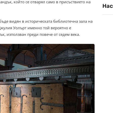
андък, който се отварял само в присъствието на
Нас
 бъде видян в историческата библиотечна зала на
Джулия Уолърт именно той вероятно е
к, използван преди повече от седем века.