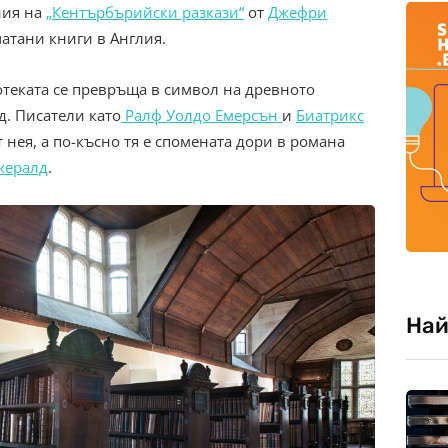
ния на
„Кентърбърийски разкази“
от
Джефри
атани книги в Англия.
теката се превръща в символ на древното
. Писатели като
Ралф Уолдо Емерсън
и
Биатрикс
 нея, а по-късно тя е спомената дори в романа
жералд
.
Най