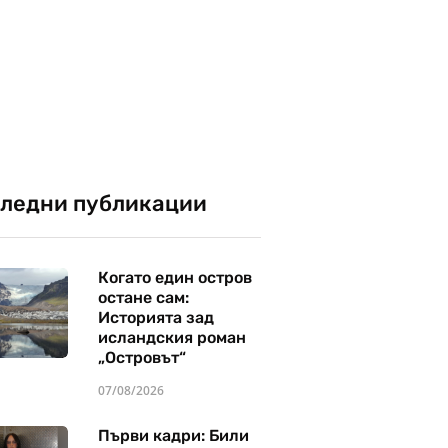
ледни публикации
Когато един остров
остане сам:
Историята зад
исландския роман
„Островът“
07/08/2026
Първи кадри: Били