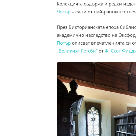
Колекцията съдържа и редки изда
Чосър
– едни от най-ранните отпеч
През Викторианската епоха библио
академично наследство на Оксфорд
Потър
описват впечатленията си от
„Великият Гетсби“
от
Ф. Скот Фицд