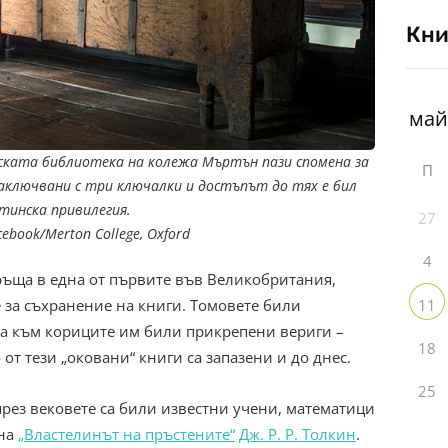
Кни
ската библиотека на колежа Мъртън пази спомена за
П
заключвани с три ключалки и достъпът до тях е бил
тинска привилегия.
27
ebook/Merton College, Oxford
4
връща в една от първите във Великобритания,
11
за съхранение на книги. Томовете били
 а към кориците им били прикрепени вериги –
18
от тези „оковани“ книги са запазени и до днес.
25
през вековете са били известни учени, математици
 на
„Властелинът на пръстените“
Дж. Р. Р. Толкин
.