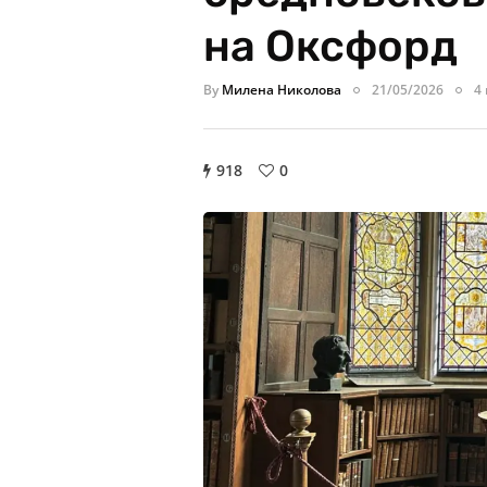
на Оксфорд
By
Милена Николова
21/05/2026
4
918
0