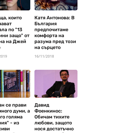
ща, които
Катя Антонова: В
чават
България
ла по "13
предпочитаме
ини защо" от
комфорта на
на на Джей
разума пред този
р
на сърцето
2019
16/11/2018
ан се прави
Давид
много думи, а
Фоенкинос:
го голяма
Обичам тихите
ия" - из
любови, защото
сиви
нося достатъчно