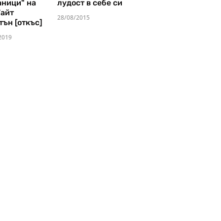
аници" на
лудост в себе си
Уайт
28/08/2015
тън [откъс]
2019