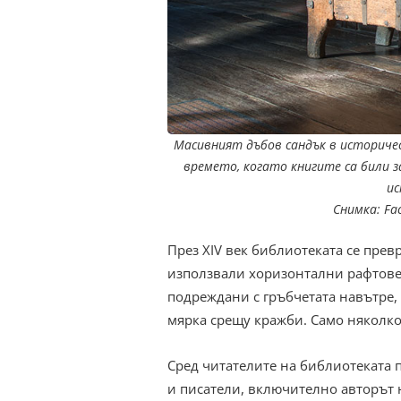
Масивният дъбов сандък в историче
времето, когато книгите са били 
ис
Снимка: Fac
През XIV век библиотеката се пре
използвали хоризонтални рафтове 
подреждани с гръбчетата навътре,
мярка срещу кражби. Само няколко 
Сред читателите на библиотеката 
и писатели, включително авторът