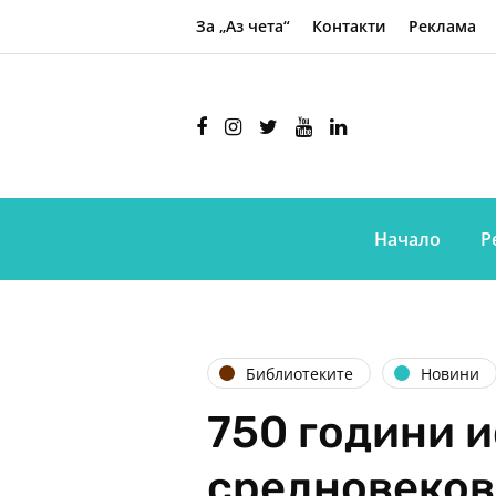
За „Аз чета“
Контакти
Реклама
Начало
Р
Библиотеките
Новини
750 години 
средновеков