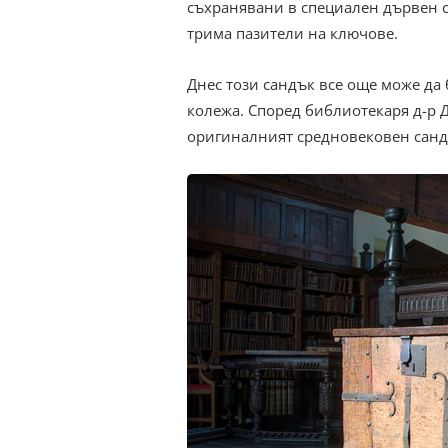
съхранявани в специален дървен с
трима пазители на ключове.
Днес този сандък все още може да
колежа. Според библиотекаря д-р 
оригиналният средновековен сандъ