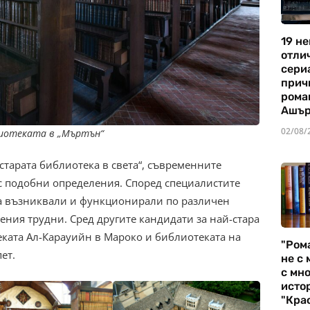
19 не
отли
сериа
прич
рома
Ашъ
02/08/
иотеката в „Мъртън“
старата библиотека в света“, съвременните
с подобни определения. Според специалистите
са възниквали и функционирали по различен
ения трудни. Сред другите кандидати за най-стара
ката Ал-Карауийн в Мароко и библиотеката на
"Ром
ет.
не с 
с мно
истор
"Кра