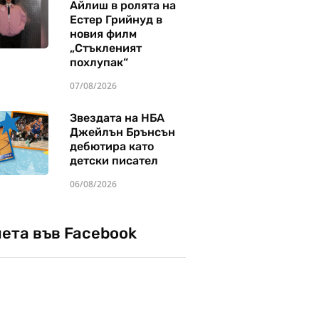
Айлиш в ролята на
Естер Грийнуд в
новия филм
„Стъкленият
похлупак“
07/08/2026
Звездата на НБА
Джейлън Брънсън
дебютира като
детски писател
06/08/2026
чета във Facebook