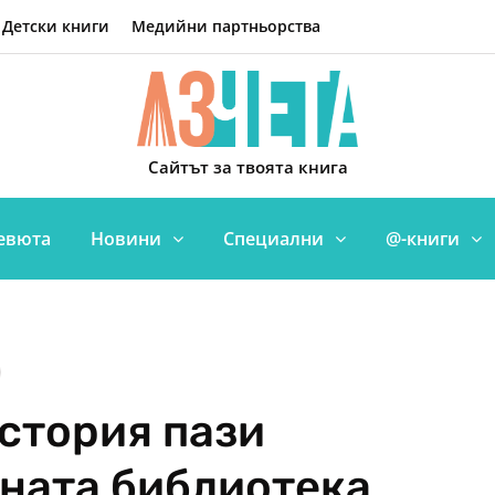
Детски книги
Медийни партньорства
Сайтът за твоята книга
евюта
Новини
Специални
@-книги
история пази
ната библиотека