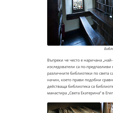
Библ
Въпреки че често е наричана „най-
изследователи са по-предпазливи 
различните библиотеки по света 
начин, което прави подобни сравн
действаща библиотека са библиоте
манастира „Света Екатерина“ в Егип